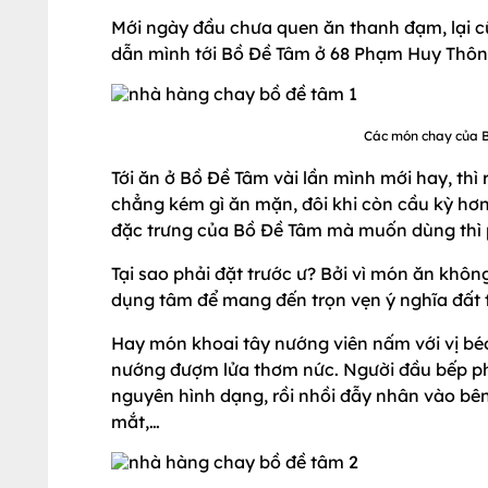
Mới ngày đầu chưa quen ăn thanh đạm, lại c
dẫn mình tới Bồ Đề Tâm ở 68 Phạm Huy Thông
Các món chay của B
Tới ăn ở Bồ Đề Tâm vài lần mình mới hay, th
chẳng kém gì ăn mặn, đôi khi còn cầu kỳ hơ
đặc trưng của Bồ Đề Tâm mà muốn dùng thì p
Tại sao phải đặt trước ư? Bởi vì món ăn khôn
dụng tâm để mang đến trọn vẹn ý nghĩa đất 
Hay món khoai tây nướng viên nấm với vị béo 
nướng đượm lửa thơm nức. Người đầu bếp phải
nguyên hình dạng, rồi nhồi đẫy nhân vào bên 
mắt,…