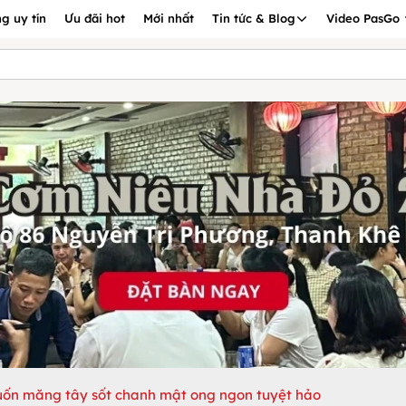
g uy tín
Ưu đãi hot
Mới nhất
Tin tức & Blog
Video PasGo
ốn măng tây sốt chanh mật ong ngon tuyệt hảo