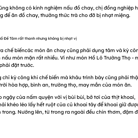
ũng không có kinh nghiệm nấu đồ chay, chị đồng nghiệp 
 để ăn đồ chay, thưởng thức trà cho đỡ bị nhạt miệng.
ồ Đề Tâm rất thanh nhưng không bị nhạt vị
ì ra chế biếncác món ăn chay cũng phải dụng tâm và kỳ cô
n nấu món mặn rất nhiều. Ví như món Hồ Lô Trường Thọ -
hải đặt trước.
g chỉ kỳ công khi chế biến mà khâu trình bày cũng phải thậ
trời hòa hợp, bình an, trường thọ, may mắn của món ăn.
ngậy của nấm quyện với vị bùi bùi, bở tơi của thịt khoai,
 khéo léo lấy hết ruột của củ khoai tây để khoai giữ đượ
trong. Nướng lên, từ trong ra ngoài đều chín thơm, đậm đà