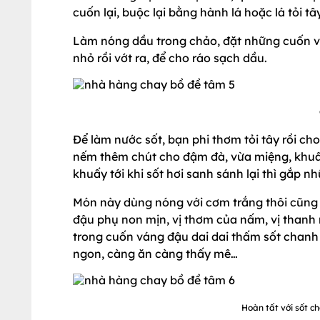
cuốn lại, buộc lại bằng hành lá hoặc lá tỏi 
Làm nóng dầu trong chảo, đặt những cuốn vá
nhỏ rồi vớt ra, để cho ráo sạch dầu.
Để làm nước sốt, bạn phi thơm tỏi tây rồi c
nếm thêm chút cho đậm đà, vừa miệng, khuấy 
khuấy tới khi sốt hơi sanh sánh lại thì gắp 
Món này dùng nóng với cơm trắng thôi cũng 
đậu phụ non mịn, vị thơm của nấm, vị thanh n
trong cuốn váng đậu dai dai thấm sốt chanh
ngon, càng ăn càng thấy mê…
Hoàn tất với sốt 