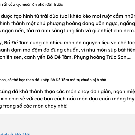
 rất cầu kỳ, muốn ăn phải đặt trước
ược tạo hình từ trái dứa tươi khéo kéo moi ruột cắm nhữ
o hình thành một chú phượng hoàng đang ưỡn ngực, ngẩng
 ngọn nến, tỏa ra ánh sáng lung linh và giữ nhiệt cho nem
, Bồ Đề Tâm cũng có nhiều món ăn nguyên liệu và chế tác
thanh đạm mà đậm đà đúng chuẩn, ví như món súp bát tiên
chiên sen, canh yến Bồ Đề Tâm, Phụng hoàng Trúc Sơn,…
hơn, có thể học theo đầu bếp Bồ Đề Tâm mà tự chuẩn bị ở nhà
nh cũng đã khá thành thạo các món chay đơn giản, ngon mi
 xin chia sẻ với các bạn cách nấu món đậu cuốn măng tây
g trong số các món chay nhé!
hích ở Hà Nội