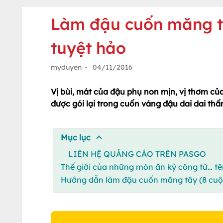
Làm đậu cuốn măng t
tuyệt hảo
myduyen
-
04/11/2016
Vị bùi, mát của đậu phụ non mịn, vị thơm của
được gói lại trong cuốn váng đậu dai dai th
Mục lục
LIÊN HỆ QUẢNG CÁO TRÊN PASGO
Thế giới của những món ăn kỳ công từ… tê
Hướng dẫn làm đậu cuốn măng tây (8 cuộn