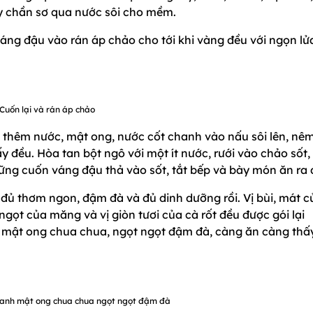
tây chần sơ qua nước sôi cho mềm.
ng đậu vào rán áp chảo cho tới khi vàng đều với ngọn lử
Cuốn lại và rán áp chảo
ho thêm nước, mật ong, nước cốt chanh vào nấu sôi lên, nê
đều. Hòa tan bột ngô với một ít nước, rưới vào chảo sốt,
những cuốn váng đậu thả vào sốt, tắt bếp và bày món ăn ra 
đủ thơm ngon, đậm đà và đủ dinh dưỡng rồi. Vị bùi, mát c
gọt của măng và vị giòn tươi của cà rốt đều được gói lại
 mật ong chua chua, ngọt ngọt đậm đà, càng ăn càng thấ
chanh mật ong chua chua ngọt ngọt đậm đà