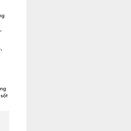
ng
…
,
ệng
 sốt