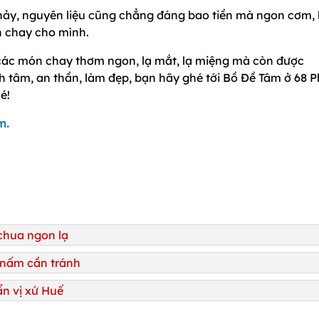
ảy, nguyên liệu cũng chẳng đáng bao tiền mà ngon cơm, l
n chay cho mình.
ác món chay thơm ngon, lạ mắt, lạ miệng mà còn được
nh tâm, an thần, làm đẹp, bạn hãy ghé tới Bồ Đề Tâm ở 68
é!
m.
 chua ngon lạ
 nấm cần tránh
n vị xứ Huế