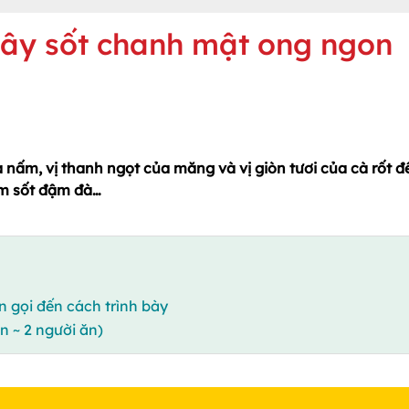
ây sốt chanh mật ong ngon
 nấm, vị thanh ngọt của măng và vị giòn tươi của cà rốt đ
ấm sốt đậm đà…
n gọi đến cách trình bày
 ~ 2 người ăn)