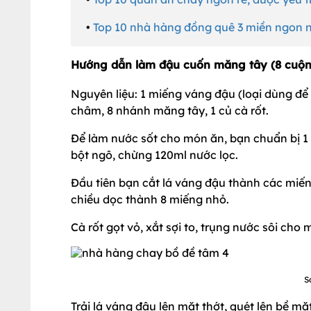
•
Top 10 nhà hàng đồng quê 3 miền ngon n
Hướng dẫn làm đậu cuốn măng tây (8 cuộn 
Nguyên liệu: 1 miếng váng đậu (loại dùng đ
châm, 8 nhánh măng tây, 1 củ cà rốt.
Để làm nước sốt cho món ăn, bạn chuẩn bị 1 t
bột ngô, chừng 120ml nước lọc.
Đầu tiên bạn cắt lá váng đậu thành các miến
chiều dọc thành 8 miếng nhỏ.
Cà rốt gọt vỏ, xắt sợi to, trụng nước sôi ch
S
Trải lá váng đậu lên mặt thớt, quét lên bề mặ