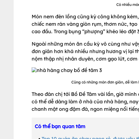
Có nhiều món
Món nem đèn lồng cũng kỳ công không kém, đ
chiếc nem rán vàng giòn rụm, thơm nức, tạ
cao đầu. Trong bụng “phượng” khéo léo đặt 3
Ngoài những món ăn cầu kỳ vô cùng như vậy
đơn giản hơn khá nhiều nhưng hương vị lại 
nộm thập nhị nhân duyên, cơm gạo lứt, cơm 
Cũng có những món đơn giản, dễ làm 
Theo đàn chị tới Bồ Đề Tâm vài lần, giờ mì
có thể dễ dàng làm ở nhà của nhà hàng, nay
chanh mật ong đậm đà, ngon miệng nổi tiến
Có thể bạn quan tâm
•
Top 10 quán ăn chay ngon rẻ, được yêu t