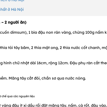
hất ở Hà Nội
~ 2 người ăn)
ể cuốn dimsum), 1 bìa đậu non rán vàng, chừng 100g nấm 
hìa tỏi tây băm, 2 thìa mật ong, 2 thìa nước cốt chanh, một
g hình chữ nhật dài 16cm, rộng 12cm. Đậu phụ rán cắt the
o mềm. Măng tây cắt đôi, chần sơ qua nước nóng.
ơ chế qua các nguyên liệu
t váng đậu ít xì dầu rồi đặt măng tây, nấm, cà rốt, đậu vào,