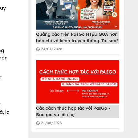
hay
Quảng cáo trên PasGo HIỆU QUẢ hơn
báo chí và kênh truyền thống. Tại sao?
24/04/2026
ng
 món
t
c
Các cách thức hợp tác với PasGo -
, lạ
Báo giá và liên hệ
21/08/2025