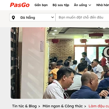
Gần bạn
Bộ sưu tập
Ăn uống
Nhà hàn
Tin tức & Blog
>
Món ngon & Công thức
>
Làm đậu cu