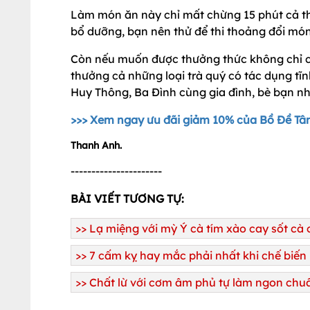
Làm món ăn này chỉ mất chừng 15 phút cả th
bổ dưỡng, bạn nên thử để thi thoảng đổi mó
Còn nếu muốn được thưởng thức không chỉ c
thưởng cả những loại trà quý có tác dụng tĩ
Huy Thông, Ba Đình cùng gia đình, bè bạn nh
>>> Xem ngay ưu đãi giảm 10% của Bồ Đề Tâ
Thanh Anh.
----------------------
BÀI VIẾT TƯƠNG TỰ:
>>
Lạ miệng với mỳ Ý cà tím xào cay sốt cà
>>
7 cấm kỵ hay mắc phải nhất khi chế biến
>>
Chất lừ với cơm âm phủ tự làm ngon chuẩ