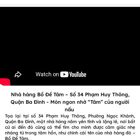
Nhà hàng Bồ Đề Tâm – Số 34 Phạm Huy Thông,
Quận Ba Đình - Món ngon nhờ “Tâm” của người
nấu
Tọa lại tại số 34 Phạm Huy Thông, Phường Ngọc Khánh,
Quận Ba Đình, một nhà hàng năm yên tĩnh và lặng lẽ, nơi bất
cứ ai đến đó cũng có thể tìm cho mình được cảm giác nhẹ
nhàng từ trong tâm hồn, như chính cái tên của nhà hàng đó –
Bồ Đề Tâm.