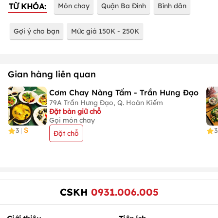
TỪ KHÓA:
Món chay
Quận Ba Đình
Bình dân
Gợi ý cho bạn
Mức giá 150K - 250K
Gian hàng liên quan
Cơm Chay Nàng Tấm - Trần Hưng Đạo
79A Trần Hưng Đạo, Q. Hoàn Kiếm
Đặt bàn giữ chỗ
Gọi món chay
3
3
|
Đặt chỗ
CSKH
0931.006.005