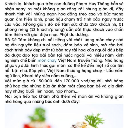
Khách lại khách qua trên con đường Phạm Huy Thông hẳn sẽ
nhận ngay ra một không gian rộng rãi nhưng giản dị, đầy
thanh tịnh với những ngọn hoa đăng treo cao và bức tượng
quan âm hiền lành, phúc hậu chạm trổ tinh xảo ngay trước
cửa vào. Không gian Bồ Đề Tâm sức chứa 150 khách nh, 01
phòng riêng (12 khách/phòng) dẫn dắt thực khách vào chốn
tâm thiền với giai điệu nhạc Phật du dương.
Bồ Đề Tâm không chỉ nổi tiếng với chất lượng món chay nhờ
nguồn nguyên liệu tươi sạch, đảm bảo vệ sinh, mà còn bởi
cách trình bày đẹp mắt từ bàn tay tài hoa của người đầu bếp
đã được đào tạo bài bản tại nước ngoài và nhiều năm kinh
nghiệm chế biến
món chay
Việt Nam truyền thống. Nhà hàng
phục vụ dưới hình thức gọi món, có thể kể đến một số cái tên
nổi bật như: Súp yến, Việt Nam thượng hạng chay - Lẩu nấm
ngũ linh, Khoai tây viên nấm nướng,..
Với mức giá từ 150.000 đến 170.000 vnđ/người, nhà hàng
phù hợp cho những bữa ăn thân mật cùng bạn bè và gia đình
hay những buổi liên hoan, họp nhóm,…
Mời bạn tiếp tục khám phá thêm về món ăn và không gian
nhà hàng qua những bức ảnh dưới đây!