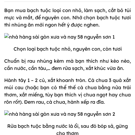
Bạn mua bạch tuộc loại con nhỏ, làm sạch, cắt bỏ túi
mực và mắt, để nguyên con. Nhớ chọn bạch tuộc tươi
thì nhúng ăn mới ngon hết ý được nghen.
Chọn loại bạch tuộc nhỏ, nguyên con, còn tươi
Chuẩn bị rau nhúng kèm mà bạn thích như kèo nèo,
cần nước, cần tàu,… đem rửa sạch, xắt khúc vừa ăn.
Hành tây 1 – 2 củ, xắt khoanh tròn. Cà chua 3 quả xắt
múi cau (hoặc bạn có thể thế cà chua bằng nửa trái
thơm, xắt miếng, tùy bạn thích vị chua ngọt hay chua
rôn rốt). Đem rau, cà chua, hành xếp ra đĩa.
Rửa bạch tuộc bằng nước lá ổi, sau đó bóp sả, gừng
cho thơm