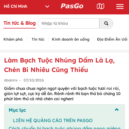
Tin tức & Blog
Khám phá
Tin tức
Kinh doanh ăn uống
Địa Điểm Ăn Uố
Làm Bạch Tuộc Nhúng Dấm Là Lạ,
Chén Bi Nhiêu Cũng Thiếu
doannv
-
07/10/2016
Giấm chua chua ngòn ngọt quyện với bạch tuộc tươi roi rói,
giòn lựt sựt, cực kỳ dễ ăn. Rảnh rảnh thì bạn thử bỏ chừng 10
phút làm thử cả nhà chén coi nghen!
Mục lục
LIÊN HỆ QUẢNG CÁO TRÊN PASGO
Cách chuẩn bị bạch tuộc nhúng dấm ngon miệng