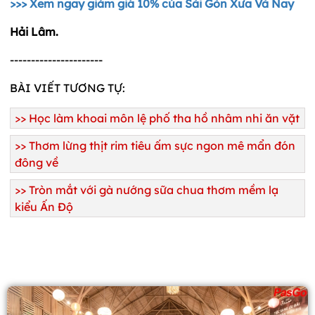
>>> Xem ngay giảm giá 10% của Sài Gòn Xưa Và Nay
Hải Lâm.
----------------------
BÀI VIẾT TƯƠNG TỰ:
>>
Học làm khoai môn lệ phố tha hồ nhâm nhi ăn vặt
>>
Thơm lừng thịt rim tiêu ấm sực ngon mê mẩn đón
đông về
>>
Tròn mắt với gà nướng sữa chua thơm mềm lạ
kiểu Ấn Độ