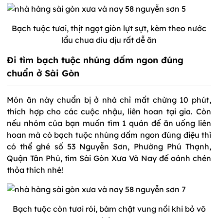
Bạch tuộc tươi, thịt ngọt giòn lựt sựt, kèm theo nước
lẩu chua dìu dịu rất dễ ăn
Đi tìm bạch tuộc nhúng dấm ngon đúng
chuẩn ở Sài Gòn
Món ăn này chuẩn bị ở nhà chỉ mất chừng 10 phút,
thích hợp cho các cuộc nhậu, liên hoan tại gia. Còn
nếu nhóm của bạn muốn tìm 1 quán để ăn uống liên
hoan mà có bạch tuộc nhúng dấm ngon đúng điệu thì
có thể ghé số 53 Nguyễn Sơn, Phường Phú Thạnh,
Quận Tân Phú, tìm Sài Gòn Xưa Và Nay để oánh chén
thỏa thích nhé!
Bạch tuộc còn tươi rói, bám chặt vung nồi khi bỏ vô