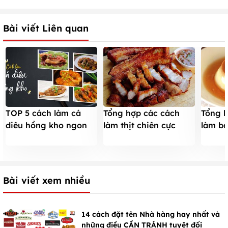
Bài viết Liên quan
TOP 5 cách làm cá
Tổng hợp các cách
Tổng h
diêu hồng kho ngon
làm thịt chiên cực
làm bá
CHẮC THỊT, không bị
ngon tốn cơm
không 
TANH cực hao cơm
Bài viết xem nhiều
14 cách đặt tên Nhà hàng hay nhất và
những điều CẦN TRÁNH tuyệt đối