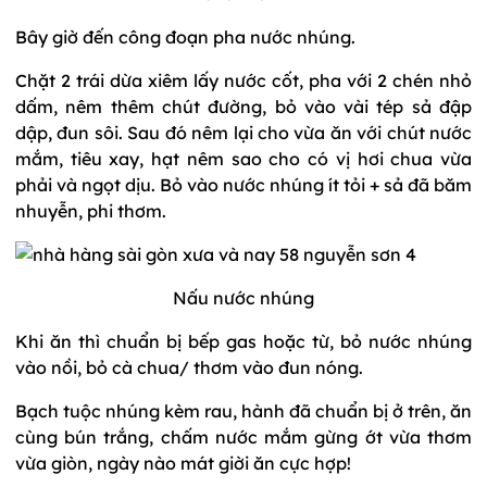
Bây giờ đến công đoạn pha nước nhúng.
Chặt 2 trái dừa xiêm lấy nước cốt, pha với 2 chén nhỏ
dấm, nêm thêm chút đường, bỏ vào vài tép sả đập
dập, đun sôi. Sau đó nêm lại cho vừa ăn với chút nước
mắm, tiêu xay, hạt nêm sao cho có vị hơi chua vừa
phải và ngọt dịu. Bỏ vào nước nhúng ít tỏi + sả đã băm
nhuyễn, phi thơm.
Nấu nước nhúng
Khi ăn thì chuẩn bị bếp gas hoặc từ, bỏ nước nhúng
vào nồi, bỏ cà chua/ thơm vào đun nóng.
Bạch tuộc nhúng kèm rau, hành đã chuẩn bị ở trên, ăn
cùng bún trắng, chấm nước mắm gừng ớt vừa thơm
vừa giòn, ngày nào mát giời ăn cực hợp!