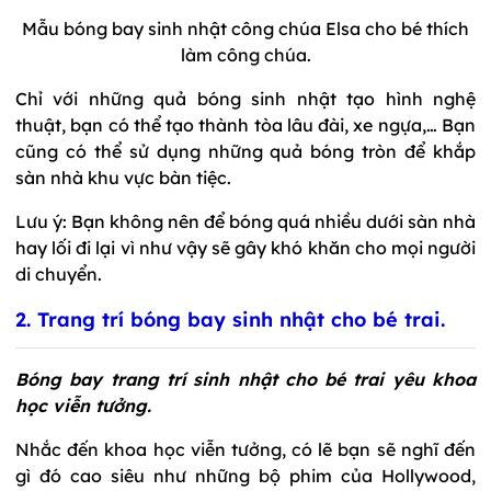
Mẫu bóng bay sinh nhật công chúa Elsa cho bé thích
làm công chúa.
Chỉ với những quả bóng sinh nhật tạo hình nghệ
thuật, bạn có thể tạo thành tòa lâu đài, xe ngựa,… Bạn
cũng có thể sử dụng những quả bóng tròn để khắp
sàn nhà khu vực bàn tiệc.
Lưu ý: Bạn không nên để bóng quá nhiều dưới sàn nhà
hay lối đi lại vì như vậy sẽ gây khó khăn cho mọi người
di chuyển.
2. Trang trí bóng bay sinh nhật cho bé trai.
Bóng bay trang trí sinh nhật cho bé trai yêu khoa
học viễn tưởng.
Nhắc đến khoa học viễn tưởng, có lẽ bạn sẽ nghĩ đến
gì đó cao siêu như những bộ phim của Hollywood,