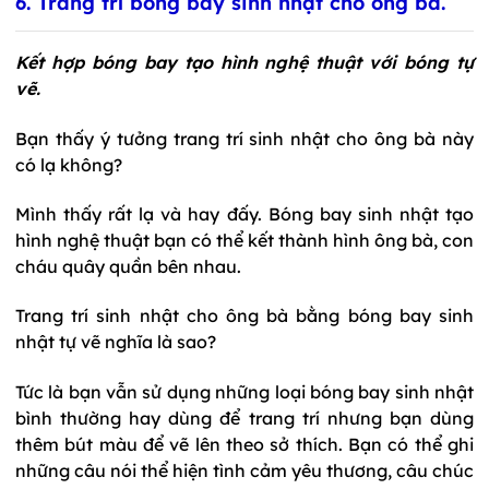
6. Trang trí bóng bay sinh nhật cho ông bà.
Kết hợp bóng bay tạo hình nghệ thuật với bóng tự
vẽ.
Bạn thấy ý tưởng trang trí sinh nhật cho ông bà này
có lạ không?
Mình thấy rất lạ và hay đấy. Bóng bay sinh nhật tạo
hình nghệ thuật bạn có thể kết thành hình ông bà, con
cháu quây quần bên nhau.
Trang trí sinh nhật cho ông bà bằng bóng bay sinh
nhật tự vẽ nghĩa là sao?
Tức là bạn vẫn sử dụng những loại bóng bay sinh nhật
bình thường hay dùng để trang trí nhưng bạn dùng
thêm bút màu để vẽ lên theo sở thích. Bạn có thể ghi
những câu nói thể hiện tình cảm yêu thương, câu chúc