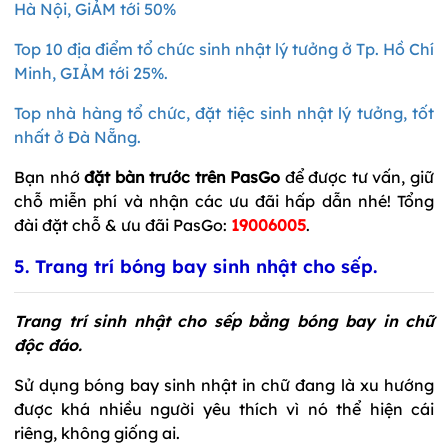
Hà Nội, GiẢM tới 50%
Top 10 địa điểm tổ chức sinh nhật lý tưởng ở Tp. Hồ Chí
Minh, GIẢM tới 25%.
Top nhà hàng tổ chức, đặt tiệc sinh nhật lý tưởng, tốt
nhất ở Đà Nẵng.
Bạn nhớ
đặt bàn trước trên PasGo
để được tư vấn, giữ
chỗ miễn phí và nhận các ưu đãi hấp dẫn nhé! Tổng
đài đặt chỗ & ưu đãi PasGo:
19006005
.
5. Trang trí bóng bay sinh nhật cho sếp.
Trang trí sinh nhật cho sếp bằng bóng bay in chữ
độc đáo.
Sử dụng bóng bay sinh nhật in chữ đang là xu hướng
được khá nhiều người yêu thích vì nó thể hiện cái
riêng, không giống ai.