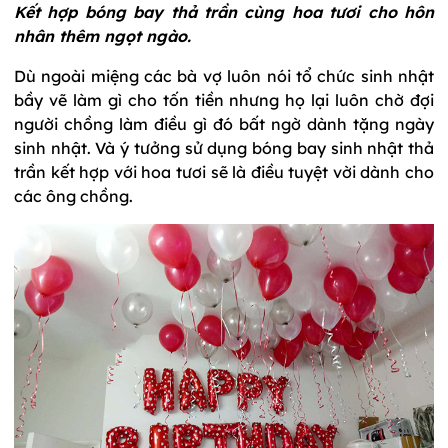
Kết hợp bóng bay thả trần cùng hoa tươi cho hôn
nhân thêm ngọt ngào.
Dù ngoài miệng các bà vợ luôn nói tổ chức sinh nhật
bầy vẽ làm gì cho tốn tiền nhưng họ lại luôn chờ đợi
người chồng làm điều gì đó bất ngờ dành tặng ngày
sinh nhật. Và ý tưởng sử dụng bóng bay sinh nhật thả
trần kết hợp với hoa tươi sẽ là điều tuyệt vời dành cho
các ông chồng.