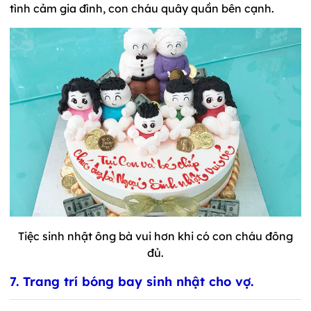
tình cảm gia đình, con cháu quây quần bên cạnh.
Tiệc sinh nhật ông bà vui hơn khi có con cháu đông
đủ.
7. Trang trí bóng bay sinh nhật cho vợ.