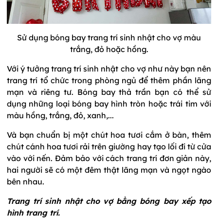
Sử dụng bóng bay trang trí sinh nhật cho vợ màu
trắng, đỏ hoặc hồng.
Với ý tưởng trang trí sinh nhật cho vợ như này bạn nên
trang trí tổ chức trong phòng ngủ để thêm phần lãng
mạn và riêng tư. Bóng bay thả trần bạn có thể sử
dụng những loại bóng bay hình tròn hoặc trái tim với
màu hồng, trắng, đỏ, xanh,...
Và bạn chuẩn bị một chút hoa tươi cắm ở bàn, thêm
chút cánh hoa tươi rải trên giường hay tạo lối đi từ cửa
vào với nến. Đảm bảo với cách trang trí đơn giản này,
hai người sẽ có một đêm thật lãng mạn và ngọt ngào
bên nhau.
Trang trí sinh nhật cho vợ bằng bóng bay xếp tạo
hình trang trí.