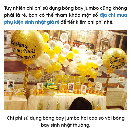
Tuy nhiên chi phí sử dụng bóng bay jumbo cũng không
phải là rẻ, bạn có thể tham khảo một số
địa chỉ mua
phụ kiện sinh nhật giá rẻ
để tiết kiệm chi phí nhé.
Chi phí sử dụng bóng bay jumbo hơi cao so với bóng
bay sinh nhật thường.