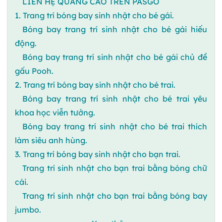
LIÊN HỆ QUẢNG CÁO TRÊN PASGO
1. Trang trí bóng bay sinh nhật cho bé gái.
Bóng bay trang trí sinh nhật cho bé gái hiếu
động.
Bóng bay trang trí sinh nhật cho bé gái chủ đề
gấu Pooh.
2. Trang trí bóng bay sinh nhật cho bé trai.
Bóng bay trang trí sinh nhật cho bé trai yêu
khoa học viễn tưởng.
Bóng bay trang trí sinh nhật cho bé trai thích
làm siêu anh hùng.
3. Trang trí bóng bay sinh nhật cho bạn trai.
Trang trí sinh nhật cho bạn trai bằng bóng chữ
cái.
Trang trí sinh nhật cho bạn trai bằng bóng bay
jumbo.