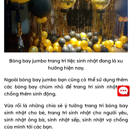
Bóng bay jumbo trang trí tiệc sinh nhật đang là xu
hướng hiện nay.
Ngoài bóng bay jumbo bạn cũng có thể sử dụng thêm
các bóng bay chùm nhũ để trang trí sinh nhật cho
chồng thêm sinh động.
Vừa rồi là những chia sẻ ý tưởng trang trí bóng bay
sinh nhật cho bé, trang trí sinh nhật cho người yêu,
sinh nhật ông bà, sinh nhật sếp, sinh nhật vợ chồng
của mình tới các bạn.