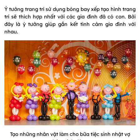
Ý tưởng trang trí sử dụng bóng bay xếp tạo hình trang
trí sẽ thích hợp nhất với các gia đình đã có con. Bởi
đây là ý tưởng giúp gắn kết tình cảm gia đình với
nhau.
Tạo những nhân vật làm cho bữa tiệc sinh nhật vợ