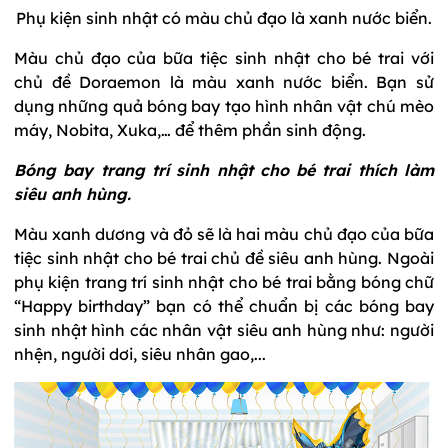
Phụ kiện sinh nhật có màu chủ đạo là xanh nước biển.
Màu chủ đạo của bữa tiệc sinh nhật cho bé trai với
chủ đề Doraemon là màu xanh nước biển. Bạn sử
dụng những quả bóng bay tạo hình nhân vật chú mèo
máy, Nobita, Xuka,… để thêm phần sinh động.
Bóng bay trang trí sinh nhật cho bé trai thích làm
siêu anh hùng.
Màu xanh dương và đỏ sẽ là hai màu chủ đạo của bữa
tiệc sinh nhật cho bé trai chủ đề siêu anh hùng. Ngoài
phụ kiện trang trí sinh nhật cho bé trai bằng bóng chữ
“Happy birthday” bạn có thể chuẩn bị các bóng bay
sinh nhật hình các nhân vật siêu anh hùng như: người
nhện, người dơi, siêu nhân gao,...