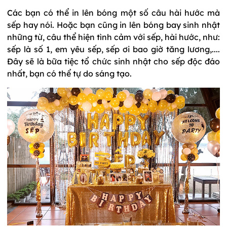
Các bạn có thể in lên bóng một số câu hài hước mà
sếp hay nói. Hoặc bạn cũng in lên bóng bay sinh nhật
những từ, câu thể hiện tình cảm với sếp, hài hước, như:
sếp là số 1, em yêu sếp, sếp ơi bao giờ tăng lương,....
Đây sẽ là bữa tiệc tổ chức sinh nhật cho sếp độc đáo
nhất, bạn có thể tự do sáng tạo.