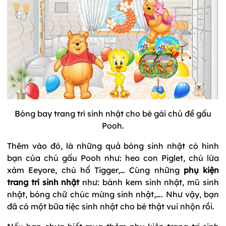
Bóng bay trang trí sinh nhật cho bé gái chủ đề gấu
Pooh.
Thêm vào đó, là những quả bóng sinh nhật có hình
bạn của chú gấu Pooh như: heo con Piglet, chú lừa
xám Eeyore, chú hổ Tigger,… Cùng những
phụ kiện
trang trí sinh nhật
như: bánh kem sinh nhật, mũ sinh
nhật, bóng chữ chúc mừng sinh nhật,…. Như vậy, bạn
đã có một bữa tiệc sinh nhật cho bé thật vui nhộn rồi.