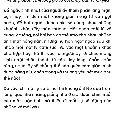
Để ngày sinh nhật của người ấy thêm phần lãng mạn,
bạn hãy tìm đến một không gian riêng tư và ngọt
ngào, để hai người được chia sẻ cùng nhau những
khoảnh khắc đầy thân thương. Một quán café là vô
cùng lý tưởng, nơi hai bạn có thể trao cho nhau những
ánh mắt nồng nàn, những nụ hôn ngọt ngào sau khi
nhấp môi một ly café sữa. Và vào một khoảnh khắc
phù hợp, hãy thủ thì vào tai người ấy lời chúc mừng
sinh nhật chân thành từ tận đáy lòng. Chắc chắn
rằng, người ấy sẽ chẳng thể nào quên cảm giác mình
được nâng niu, chân trọng và thương yêu hết mực như
thế nào!
Dù vậy, chỉ một ly café thôi thì không ổn! Nó quá trầm
lắng, quá nhẹ nhàng, giống như ở giai đoạn chín muồi
của một cuộc tình mà thiếu đi mất sự sôi động của
những kẻ mới yêu.