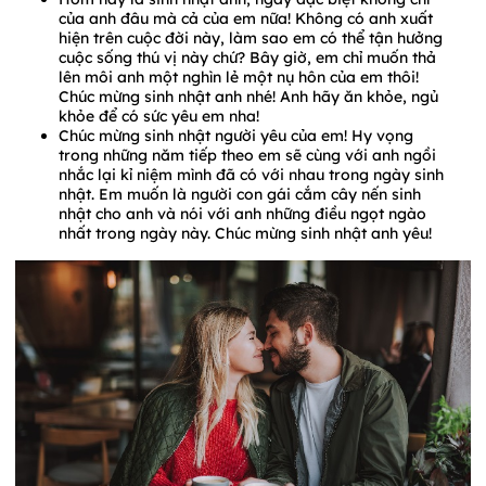
của anh đâu mà cả của em nữa! Không có anh xuất
hiện trên cuộc đời này, làm sao em có thể tận hưởng
cuộc sống thú vị này chứ? Bây giờ, em chỉ muốn thả
lên môi anh một nghìn lẻ một nụ hôn của em thôi!
Chúc mừng sinh nhật anh nhé! Anh hãy ăn khỏe, ngủ
khỏe để có sức yêu em nha!
Chúc mừng sinh nhật người yêu của em! Hy vọng
trong những năm tiếp theo em sẽ cùng với anh ngồi
nhắc lại kỉ niệm mình đã có với nhau trong ngày sinh
nhật. Em muốn là người con gái cắm cây nến sinh
nhật cho anh và nói với anh những điều ngọt ngào
nhất trong ngày này. Chúc mừng sinh nhật anh yêu!