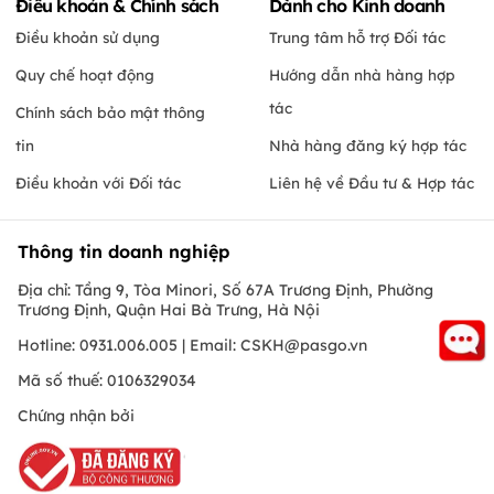
Điều khoản & Chính sách
Dành cho Kinh doanh
Điều khoản sử dụng
Trung tâm hỗ trợ Đối tác
Quy chế hoạt động
Hướng dẫn nhà hàng hợp
tác
Chính sách bảo mật thông
tin
Nhà hàng đăng ký hợp tác
Điều khoản với Đối tác
Liên hệ về Đầu tư & Hợp tác
Thông tin doanh nghiệp
Địa chỉ: Tầng 9, Tòa Minori, Số 67A Trương Định, Phường
Trương Định, Quận Hai Bà Trưng, Hà Nội
Hotline: 0931.006.005 | Email:
CSKH@pasgo.vn
Mã số thuế: 0106329034
Chứng nhận bởi