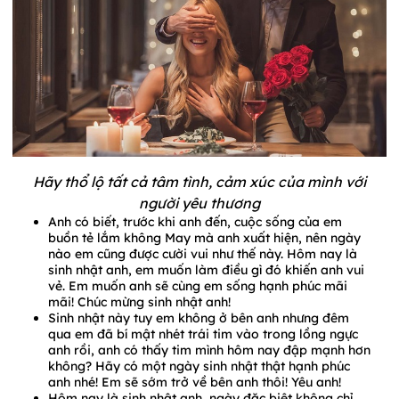
Hãy thổ lộ tất cả tâm tình, cảm xúc của mình với
người yêu thương
Anh có biết, trước khi anh đến, cuộc sống của em
buồn tẻ lắm không May mà anh xuất hiện, nên ngày
nào em cũng được cười vui như thế này. Hôm nay là
sinh nhật anh, em muốn làm điều gì đó khiến anh vui
vẻ. Em muốn anh sẽ cùng em sống hạnh phúc mãi
mãi! Chúc mừng sinh nhật anh!
Sinh nhật này tuy em không ở bên anh nhưng đêm
qua em đã bí mật nhét trái tim vào trong lồng ngực
anh rồi, anh có thấy tim mình hôm nay đập mạnh hơn
không? Hãy có một ngày sinh nhật thật hạnh phúc
anh nhé! Em sẽ sớm trở về bên anh thôi! Yêu anh!
Hôm nay là sinh nhật anh, ngày đặc biệt không chỉ