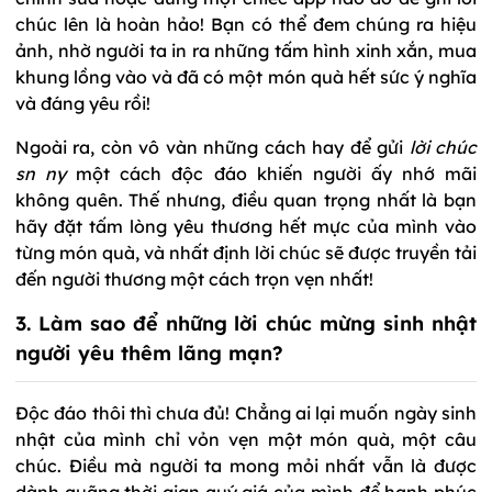
chúc lên là hoàn hảo! Bạn có thể đem chúng ra hiệu
ảnh, nhờ người ta in ra những tấm hình xinh xắn, mua
khung lồng vào và đã có một món quà hết sức ý nghĩa
và đáng yêu rồi!
Ngoài ra, còn vô vàn những cách hay để gửi
lời chúc
sn ny
một cách độc đáo khiến người ấy nhớ mãi
không quên. Thế nhưng, điều quan trọng nhất là bạn
hãy đặt tấm lòng yêu thương hết mực của mình vào
từng món quà, và nhất định lời chúc sẽ được truyền tải
đến người thương một cách trọn vẹn nhất!
3. Làm sao để những lời chúc mừng sinh nhật
người yêu thêm lãng mạn?
Độc đáo thôi thì chưa đủ! Chẳng ai lại muốn ngày sinh
nhật của mình chỉ vỏn vẹn một món quà, một câu
chúc. Điều mà người ta mong mỏi nhất vẫn là được
dành quãng thời gian quý giá của mình để hạnh phúc