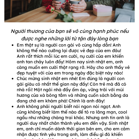
Người thương của bạn sẽ vô cùng hạnh phúc nếu
được nghe những lời từ tận đáy lòng bạn
Em thật sự là người con gái vô cùng hấp dẫn! Anh
không thể nào cưỡng lại được vẻ đẹp của em đâu!
Anh rất thích mỗi lúc em cười, nụ cười của em khiến
anh tan chảy luôn đấy! Hôm nay sinh nhật em, anh
càng muốn em cười thật rạng rỡ. Hãy cho anh thấy vẻ
đẹp tuyệt vời của em trong ngày đặc biệt này nào!
Chúc mừng sinh nhật em nhé! Em đúng là người con
gái giàu có nhất thế gian này đấy! Còn trẻ mà đã có
nhà rồi! Một ngôi nhà đầy ấm áp, vững trãi với mùi
hương của xà bông tắm và những cuốn sách bằng da
đang chờ em khám phá! Chính là anh đây!
Anh không phải người biết nói ngon nói ngọt. Anh
cũng không biết làm thế nào để tỏ ra lãng mạn, cool
ngầu như những chàng trai khác. Nhưng anh tin anh là
người duy nhất chân thành yêu em đến vậy. Sinh nhật
em, anh chỉ muốn dành thời gian bên em, cho em cảm
nhận được tình yêu trong anh, làm điều gì đó khiến