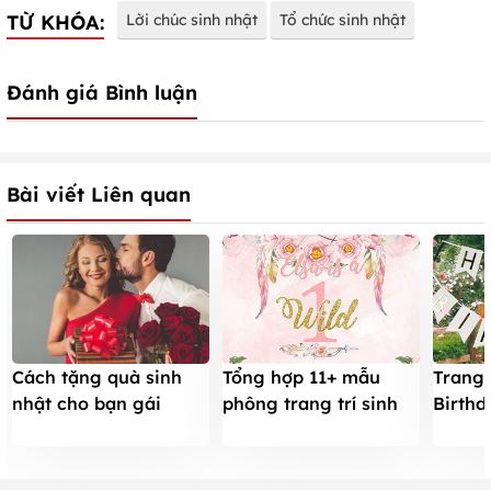
TỪ KHÓA:
Lời chúc sinh nhật
Tổ chức sinh nhật
Đánh giá Bình luận
Bài viết Liên quan
Cách tặng quà sinh
Tổng hợp 11+ mẫu
Trang 
nhật cho bạn gái
phông trang trí sinh
Birthd
khiến tim nàng rung
nhật cho bữa tiệc
sinh n
động
thêm nổi bật
mắt