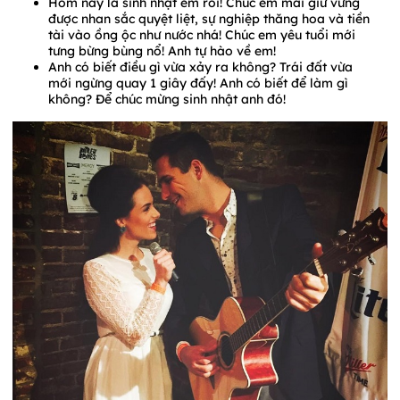
Hôm nay là sinh nhật em rồi! Chúc em mãi giữ vững
được nhan sắc quyệt liệt, sự nghiệp thăng hoa và tiền
tài vào ồng ộc như nước nhá! Chúc em yêu tuổi mới
tưng bừng bùng nổ! Anh tự hào về em!
Anh có biết điều gì vừa xảy ra không? Trái đất vừa
mới ngừng quay 1 giây đấy! Anh có biết để làm gì
không? Để chúc mừng sinh nhật anh đó!