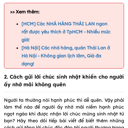
>> Xem thêm:
[HCM] Các NHÀ HÀNG THÁI LAN ngon
rất được yêu thích ở TpHCM - Nhiều mức
giá!
[Hà Nội] Các nhà hàng, quán Thái Lan ở
Hà Nội - Không gian lịch lãm, Giá đa
dạng!
2. Cách gửi lời chúc sinh nhật khiến cho người
ấy nhớ mãi không quên
Người ta thường nói hạnh phúc thì dễ quên. Vậy phải
làm thế nào để người ấy nhớ mãi niềm hạnh phúc
ngọt ngào khi được nhận lời chúc mừng sinh nhật từ
bạn? Hãy theo dõi tiếp bài viết để biết thêm những
cách gửi tặng lời chúc độc đáo tới người thương trong