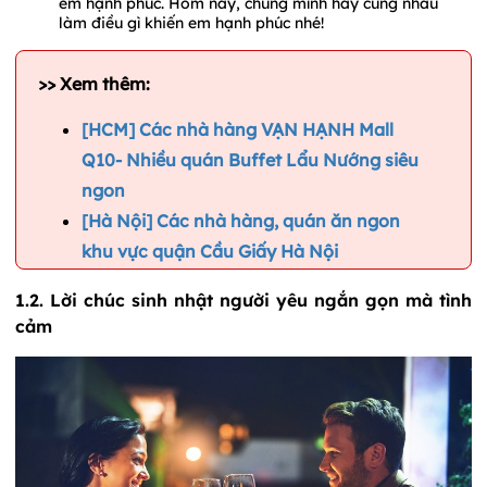
em hạnh phúc. Hôm nay, chúng mình hãy cùng nhau
làm điều gì khiến em hạnh phúc nhé!
>> Xem thêm:
[HCM] Các nhà hàng VẠN HẠNH Mall
Q10- Nhiều quán Buffet Lẩu Nướng siêu
ngon
[Hà Nội] Các nhà hàng, quán ăn ngon
khu vực quận Cầu Giấy Hà Nội
1.2. Lời chúc sinh nhật người yêu ngắn gọn mà tình
cảm