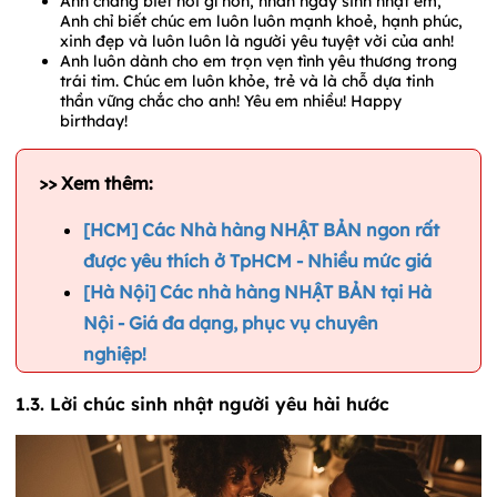
Anh chẳng biết nói gì hơn, nhân ngày sinh nhật em,
Anh chỉ biết chúc em luôn luôn mạnh khoẻ, hạnh phúc,
xinh đẹp và luôn luôn là người yêu tuyệt vời của anh!
Anh luôn dành cho em trọn vẹn tình yêu thương trong
trái tim. Chúc em luôn khỏe, trẻ và là chỗ dựa tinh
thần vững chắc cho anh! Yêu em nhiều! Happy
birthday!
>> Xem thêm:
[HCM] Các Nhà hàng NHẬT BẢN ngon rất
được yêu thích ở TpHCM - Nhiều mức giá
[Hà Nội] Các nhà hàng NHẬT BẢN tại Hà
Nội - Giá đa dạng, phục vụ chuyên
nghiệp!
1.3. Lời chúc sinh nhật người yêu hài hước