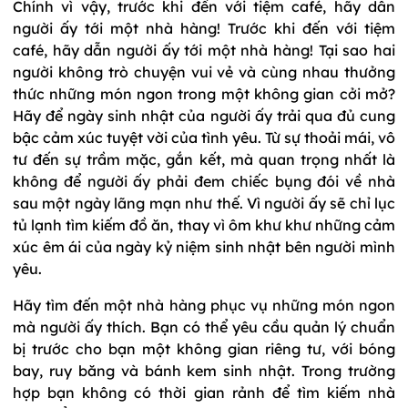
Chính vì vậy, trước khi đến với tiệm café, hãy dẫn
người ấy tới một nhà hàng! Trước khi đến với tiệm
café, hãy dẫn người ấy tới một nhà hàng! Tại sao hai
người không trò chuyện vui vẻ và cùng nhau thưởng
thức những món ngon trong một không gian cởi mở?
Hãy để ngày sinh nhật của người ấy trải qua đủ cung
bậc cảm xúc tuyệt vời của tình yêu. Từ sự thoải mái, vô
tư đến sự trầm mặc, gắn kết, mà quan trọng nhất là
không để người ấy phải đem chiếc bụng đói về nhà
sau một ngày lãng mạn như thế. Vì người ấy sẽ chỉ lục
tủ lạnh tìm kiếm đồ ăn, thay vì ôm khư khư những cảm
xúc êm ái của ngày kỷ niệm sinh nhật bên người mình
yêu.
Hãy tìm đến một nhà hàng phục vụ những món ngon
mà người ấy thích. Bạn có thể yêu cầu quản lý chuẩn
bị trước cho bạn một không gian riêng tư, với bóng
bay, ruy băng và bánh kem sinh nhật. Trong trường
hợp bạn không có thời gian rảnh để tìm kiếm nhà