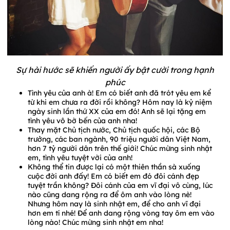
Sự hài hước sẽ khiến người ấy bật cười trong hạnh
phúc
Tình yêu của anh à! Em có biết anh đã trót yêu em kể
từ khi em chưa ra đời rồi không? Hôm nay là kỷ niệm
ngày sinh lần thứ XX của em đó! Anh sẽ lại tặng em
tình yêu vô bờ bến của anh nha!
Thay mặt Chủ tịch nước, Chủ tịch quốc hội, các Bộ
trưởng, các ban ngành, 90 triệu người dân Việt Nam,
hơn 7 tỷ người dân trên thế giới! Chúc mừng sinh nhật
em, tình yêu tuyệt vời của anh!
Không thể tin được lại có một thiên thần sà xuống
cuộc đời anh đấy! Em có biết em đó đôi cánh đẹp
tuyệt trần không? Đôi cánh của em vĩ đại vô cùng, lúc
nào cũng dang rộng ra để ôm anh vào lòng nè!
Nhưng hôm nay là sinh nhật em, để cho anh vĩ đại
hơn em tí nhé! Để anh dang rộng vòng tay ôm em vào
lòng nào! Chúc mừng sinh nhật em nha!