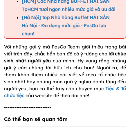
[HCM] Các Nhà hàng BUFFET HẢI SẢN
TpHCM tươi ngon nhiều mức giá và ưu đãi
[Hà Nội] Top Nhà hàng Buffet HẢI SẢN
Hà Nội - Đa dạng mức giá - PasGo lựa
chọn!
Với những gợi ý mà PasGo Team giới thiệu trong bài
viết trên đây, chắc hẳn bạn đã có ý tưởng cho
lời chúc
sinh nhật người yêu
của mình. Hy vọng rằng những
gợi ý của chúng tôi hữu ích cho bạn! Ngoài ra, để
tham khảo thêm nhiều bài viết về mẹo tổ chức tiệc
sinh nhật hay những món quà ý nghĩa dành tặng đến
người yêu, bạn có thể truy cập chuyên mục
Tiệc & Tổ
chức tiệc
của website để theo dõi nhé!
---------------------------
Có thể bạn sẽ quan tâm