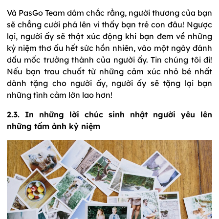
Và PasGo Team dám chắc rằng, người thương của bạn
sẽ chẳng cười phá lên vì thấy bạn trẻ con đâu! Ngược
lại, người ấy sẽ thật xúc động khi bạn đem về những
kỷ niệm thơ ấu hết sức hồn nhiên, vào một ngày đánh
dấu mốc trưởng thành của người ấy. Tin chúng tôi đi!
Nếu bạn trau chuốt từ những cảm xúc nhỏ bé nhất
dành tặng cho người ấy, người ấy sẽ tặng lại bạn
những tình cảm lớn lao hơn!
2.3. In những lời chúc sinh nhật người yêu lên
những tấm ảnh kỷ niệm