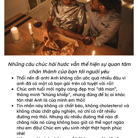
Những câu chúc hài hước vẫn thể hiện sự quan tâm
chân thành của bạn tới người yêu
Thổi nến đi anh! Anh không cần ước quá nhiều đâu vì
anh đã có một cô bạn gái trên cả tuyệt vời rồi!
Chúc anh tuổi mới ngày càng đẹp trai “dã man”,
thông minh “khủng khiếp”, nhưng đừng để bị ai khác
tán nhé! Anh là của mình em thôi!
Tin nhắn này không có chất béo, không cholesterol và
không chứa chất gây nghiện, nó chỉ có rất nhiều
đường mà thôi. Nhưng dù nhiều đường thế nào đi
chăng nữa nó cũng không bao giờ có thể ngọt ngào
như em đâu! Chúc em yêu sinh nhật thật hạnh phúc
nhé!