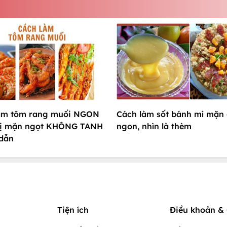
làm tôm rang muối NGON
Cách làm sốt bánh mì mặn
 vị mặn ngọt KHÔNG TANH
ngon, nhìn là thèm
 dẫn
Tiện ích
Điều khoản & 