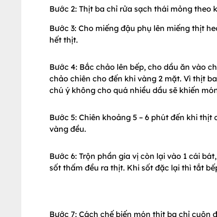
Bước 2: Thịt ba chỉ rửa sạch thái mỏng theo khổ
Bước 3: Cho miếng đậu phụ lên miếng thịt heo
hết thịt.
Bước 4: Bắc chảo lên bếp, cho dầu ăn vào ch
chảo chiên cho đến khi vàng 2 mặt. Vì thịt b
chú ý không cho quá nhiều dầu sẽ khiến món
Bước 5: Chiên khoảng 5 – 6 phút đến khi thịt 
vàng đều.
Bước 6: Trộn phần gia vị còn lại vào 1 cái bá
sốt thấm đều ra thịt. Khi sốt đặc lại thì tắt b
Bước 7: Cách chế biến món thịt ba chỉ cuộn đ