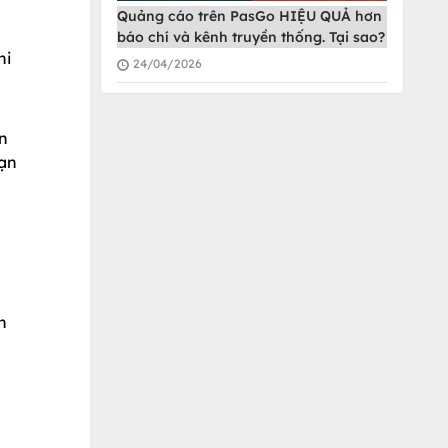
Quảng cáo trên PasGo HIỆU QUẢ hơn
báo chí và kênh truyền thống. Tại sao?
hi
24/04/2026
ên
bạn
n