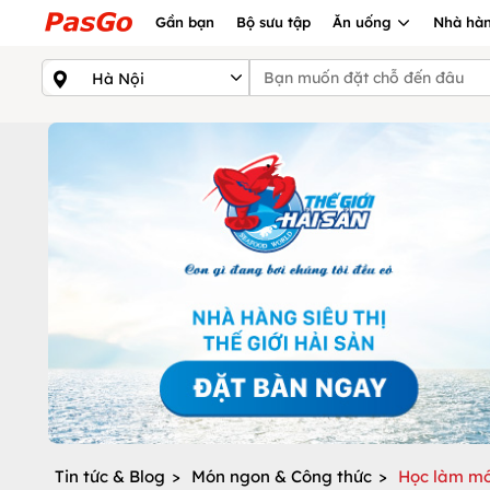
Gần bạn
Bộ sưu tập
Ăn uống
Nhà hàn
Tin tức & Blog
>
Món ngon & Công thức
>
Học làm mó