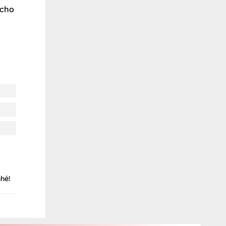
 cho
hé!