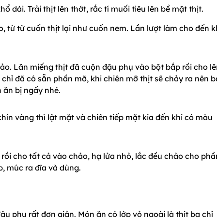
 dài. Trải thịt lên thớt, rắc tí muối tiêu lên bề mặt thịt.
, từ từ cuốn thịt lại như cuốn nem. Lần lượt làm cho đến k
ảo. Lăn miếng thịt đã cuộn đậu phụ vào bột bắp rồi cho l
a chỉ đã có sẵn phần mỡ, khi chiên mỡ thịt sẽ chảy ra nên 
 ăn bị ngấy nhé.
chín vàng thì lật mặt và chiên tiếp mặt kia đến khi có màu
t, rồi cho tất cả vào chảo, hạ lửa nhỏ, lắc đều chảo cho phầ
ếp, múc ra đĩa và dùng.
ậu phụ rất đơn giản. Món ăn có lớp vỏ ngoài là thịt ba chỉ