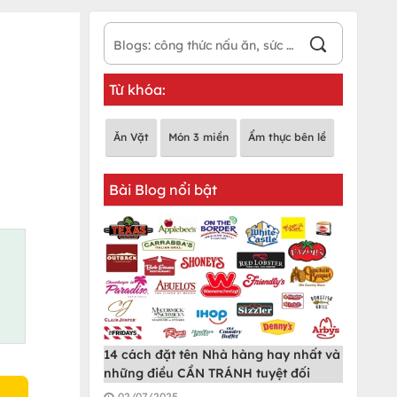
Từ khóa:
Ăn Vặt
Món 3 miền
Ẩm thực bên lề
Bài Blog nổi bật
14 cách đặt tên Nhà hàng hay nhất và
những điều CẦN TRÁNH tuyệt đối
02/07/2025