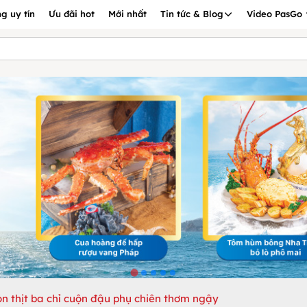
g uy tín
Ưu đãi hot
Mới nhất
Tin tức & Blog
Video PasGo
n thịt ba chỉ cuộn đậu phụ chiên thơm ngậy