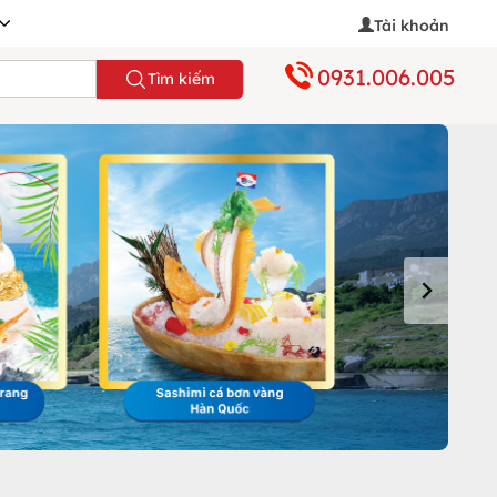
Tài khoản
0931.006.005
Tìm kiếm