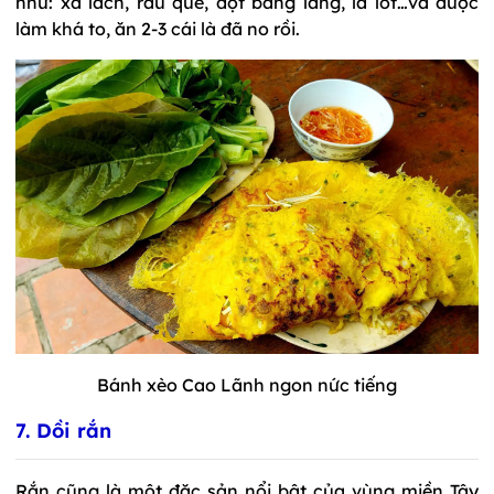
như: xà lách, rau quế, đọt bằng lăng, lá lốt…và được
làm khá to, ăn 2-3 cái là đã no rồi.
Bánh xèo Cao Lãnh ngon nức tiếng
7. Dồi rắn
Rắn cũng là một đặc sản nổi bật của vùng miền Tây