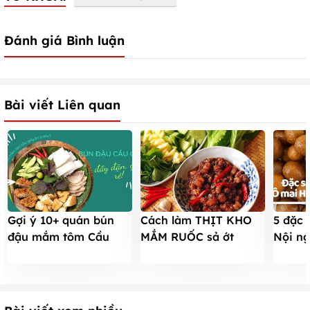
Đánh giá Bình luận
Bài viết Liên quan
Gợi ý 10+ quán bún
Cách làm THỊT KHO
5 đặc 
đậu mắm tôm Cầu
MẮM RUỐC sả ớt
Nội ng
Giấy NGON NHẤT, giá
thơm ngon, dậy mùi,
tìm mu
RẺ siêu ĐẦY ĐẶN
bảo quản được lâu