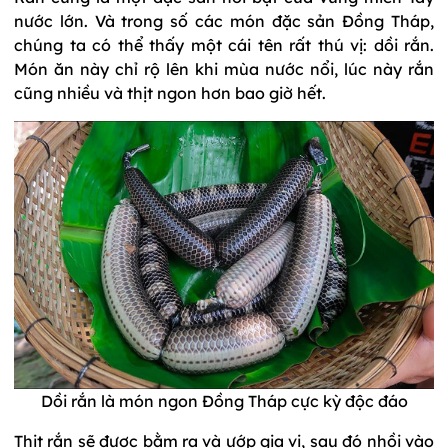
nước lớn. Và trong số các món đặc sản Đồng Tháp,
chúng ta có thể thấy một cái tên rất thú vị: dồi rắn.
Món ăn này chỉ rộ lên khi mùa nước nổi, lúc này rắn
cũng nhiều và thịt ngon hơn bao giờ hết.
Dồi rắn là món ngon Đồng Tháp cực kỳ độc đáo
Thịt rắn sẽ được bằm ra và ướp gia vị, sau đó nhồi vào