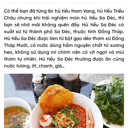
Có thể bạn đã từng ăn hủ tiếu Nam V
ang, hủ tiếu Triều
Châu nhưng khi trải nghiệm món hủ tiếu Sa Đéc, thì
bạn sẽ nhớ mãi không quên đấy. Hủ tiếu Sa Đéc có
xuất xứ từ thành phố Sa Đéc, thuộc tỉnh Đồng Tháp.
Hủ tiếu Sa Đéc được làm từ bột gạo dẻo thơm xứ Đồng
Tháp Mười, có nước dùng hầm nguyên chất từ xương
heo, không sử dụng mì chính nên có vịt ngọt và mùi
thơm tự nhiên. Hủ tiếu Sa Đéc thường được ăn cùng
nước tương, ớt, chanh, giá…