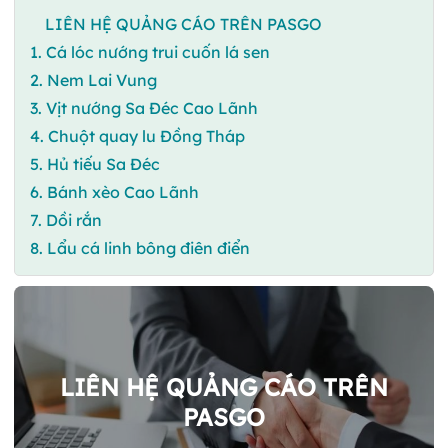
LIÊN HỆ QUẢNG CÁO TRÊN PASGO
1. Cá lóc nướng trui cuốn lá sen
2. Nem Lai Vung
3. Vịt nướng Sa Đéc Cao Lãnh
4. Chuột quay lu Đồng Tháp
5. Hủ tiếu Sa Đéc
6. Bánh xèo Cao Lãnh
7. Dồi rắn
8. Lẩu cá linh bông điên điển
LIÊN HỆ QUẢNG CÁO TRÊN
PASGO