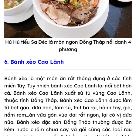
Hủ Hủ tiếu Sa Đéc là món ngon Đồng Tháp nổi danh 4
phương
6. Bánh xèo Cao Lãnh
Bánh xèo là một món ăn rất thông dụng ở các tỉnh
miền Tây. Tuy nhiên bánh xèo Cao Lãnh lại nổi bật hơn
cả. Bánh xèo Cao Lãnh xuất sứ từ vùng Cao Lãnh,
thuộc tỉnh Đồng Tháp. Bánh xèo Cao Lãnh được làm
từ bột gạo, dừa nạo, tôm sú, thịt ba rọi, hành tây, giá,
nấm rơm…ăn vừa gòn vừa dai rất ngon, lại có vị dừa
nữa. Bánh xèo đặc sản Đồng Tháp thường được ăn
kèm nước chấm chua cay và gói cùng các loại rau