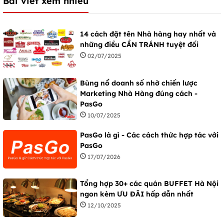
Bài viết xem nhiều
14 cách đặt tên Nhà hàng hay nhất và
những điều CẦN TRÁNH tuyệt đối
02/07/2025
Bùng nổ doanh số nhờ chiến lược
Marketing Nhà Hàng đúng cách -
PasGo
10/07/2025
PasGo là gì - Các cách thức hợp tác với
PasGo
17/07/2026
Tổng hợp 30+ các quán BUFFET Hà Nội
ngon kèm ƯU ĐÃI hấp dẫn nhất
12/10/2025