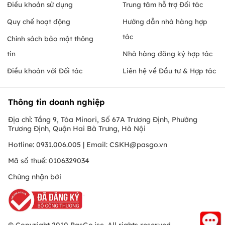
Điều khoản sử dụng
Trung tâm hỗ trợ Đối tác
Quy chế hoạt động
Hướng dẫn nhà hàng hợp
tác
Chính sách bảo mật thông
tin
Nhà hàng đăng ký hợp tác
Điều khoản với Đối tác
Liên hệ về Đầu tư & Hợp tác
Thông tin doanh nghiệp
Địa chỉ: Tầng 9, Tòa Minori, Số 67A Trương Định, Phường
Trương Định, Quận Hai Bà Trưng, Hà Nội
Hotline: 0931.006.005 | Email:
CSKH@pasgo.vn
Mã số thuế: 0106329034
Chứng nhận bởi
© Copyright 2010 PasGo.jsc, All rights reserved