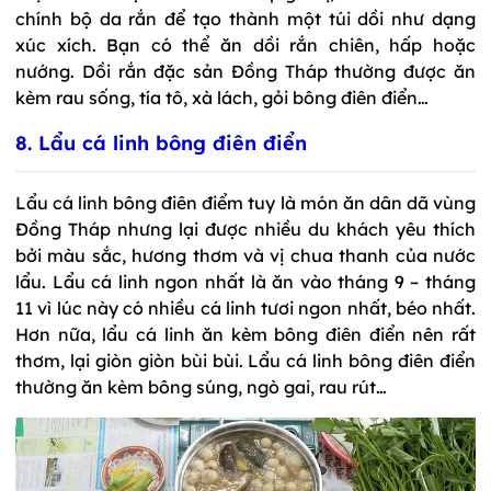
chính bộ da rắn để tạo thành một túi dồi như dạng
xúc xích. Bạn có thể ăn dồi rắn chiên, hấp hoặc
nướng. Dồi rắn đặc sản Đồng Tháp thường được ăn
kèm rau sống, tía tô, xà lách, gỏi bông điên điển…
8. Lẩu cá linh bông điên điển
Lẩu cá linh bông điên điểm tuy là món ăn dân dã vùng
Đồng Tháp nhưng lại được nhiều du khách yêu thích
bởi màu sắc, hương thơm và vị chua thanh của nước
lẩu. Lẩu cá linh ngon nhất là ăn vào tháng 9 – tháng
11 vì lúc này có nhiều cá linh tươi ngon nhất, béo nhất.
Hơn nữa, lẩu cá linh ăn kèm bông điên điển nên rất
thơm, lại giòn giòn bùi bùi. Lẩu cá linh bông điên điển
thường ăn kèm bông súng, ngò gai, rau rút…