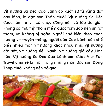
Vịt nướng Sa Đéc Cao Lãnh có xuất sứ từ vùng đất
cao lãnh, là đặc sản Tháp Mười. Vịt nướng Sa Đéc
được làm từ vịt cỏ chạy đồng nên có lớp da giòn
không có mỡ, thịt thơm mềm được tẩm ướp nên ăn rất
thơm, và không bị ngấy. Ngoài chế biến theo cách
nướng vịt truyền thống, người dân Cao Lãnh còn chế
biến nhiều món vịt nướng khác nhau như: vịt nướng
đất sét, vịt nướng tiêu xanh, vịt nướng giả cầy…Hơn
nữa, Vịt nướng Sa Đéc Cao Lãnh còn được Viet Fun
Travel chia sẻ là một trong những món đặc sản Đồng
Tháp Mười không nên bỏ qua.