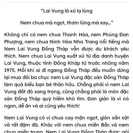
“Lai Vung là xứ lạ lùng
Nem chua mà ngọt, thơm lừng mà say…”
Không chỉ có nem chua Thanh Hóa, nem Phùng Đan
Phượng, nem chua Ninh Hòa Nha Trang nổi tiếng mà
Nem Lai Vung Đồng Tháp vẫn được du khách yêu
thích. Nem chua Lai Vung xuất xứ từ địa danh huyện
Lai Vung, thuộc tỉnh Đồng Kháp từ trước những năm
1975. Mỗi khi ai đi ngang Đồng Tháp đều muốn dừng
lại mua đôi ba chục nem Lai Vung đặc sản Đồng Tháp
làm quà biếu bạn bè thân hữu. Chẳng phải vì nem Lai
Vung đắt đỏ sang trọng, cũng chẳng phải là món đặc
sản Đồng Tháp quý hiếm khó tìm. Đơn giản là vì nó
ngon, dễ ăn và ai cũng yêu thích!
Nem Lai Vung có vị chua cay mặn ngọt, giòn sần sật
và rất đậm đà. Khác với nem chua miền Bắc và nem
chua miền trung, Nem Lai Vung Đồng Tháp được gói