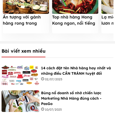
Ấn tượng với gánh
Top nhà hàng Hong
Lạ mi
hàng rong trong
Kong ngon, nổi tiếng
lươn n
khách sạn 4*
nhất ở TpHCM
Quán
Bài viết xem nhiều
14 cách đặt tên Nhà hàng hay nhất và
những điều CẦN TRÁNH tuyệt đối
02/07/2025
Bùng nổ doanh số nhờ chiến lược
Marketing Nhà Hàng đúng cách -
PasGo
10/07/2025