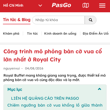
Tin tức & Blog
Khám phá
Tin tức
Kinh doanh ăn uống
Địa Điểm Ăn Uố
Công trình mô phỏng bàn cờ vua cổ
lớn nhất ở Royal City
nguyenvui
-
04/08/2016
Royal Buffet mang không giang sang trọng, được thiết kế mô
phỏng bàn cờ vua vô cùng độc đáo và lạ mắt.
Mục lục
LIÊN HỆ QUẢNG CÁO TRÊN PASGO
Chiêm ngưỡng bàn cờ vua khổng lồ giữa thành