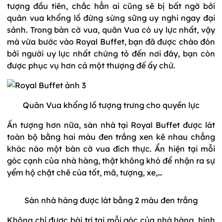
tượng đầu tiên, chắc hẳn ai cũng sẽ bị bất ngờ bởi
quân vua khổng lồ đứng sừng sững uy nghi ngay đại
sảnh. Trong bàn cờ vua, quân Vua có uy lực nhất, vậy
mà vừa bước vào Royal Buffet, bạn đã được chào đón
bởi người uy lực nhất chứng tỏ đến nơi đây, bạn còn
được phục vụ hơn cả một thượng đế ấy chứ.
Quân Vua khổng lồ tượng trưng cho quyền lực
Ấn tượng hơn nữa, sàn nhà tại Royal Buffet được lát
toàn bộ bằng hai màu đen trắng xen kẽ nhau chẳng
khác nào một bàn cờ vua đích thực. Ẩn hiện tại mỗi
góc cạnh của nhà hàng, thật không khó để nhận ra sự
yểm hộ chặt chẽ của tốt, mã, tượng, xe,…
Sàn nhà hàng được lát bằng 2 màu đen trắng
Không chỉ được bài trí tại mỗi góc của nhà hàng, hình