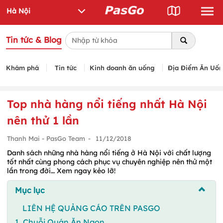
Tin tức & Blog
Khám phá
Tin tức
Kinh doanh ăn uống
Địa Điểm Ăn Uố
Top nhà hàng nổi tiếng nhất Hà Nội
nên thử 1 lần
Thanh Mai - PasGo Team
-
11/12/2018
Danh sách những nhà hàng nổi tiếng ở Hà Nội với chất lượng
tốt nhất cùng phong cách phục vụ chuyên nghiệp nên thử một
lần trong đời… Xem ngay kẻo lỡ!
Mục lục
LIÊN HỆ QUẢNG CÁO TRÊN PASGO
1. Chuỗi Quán Ăn Ngon