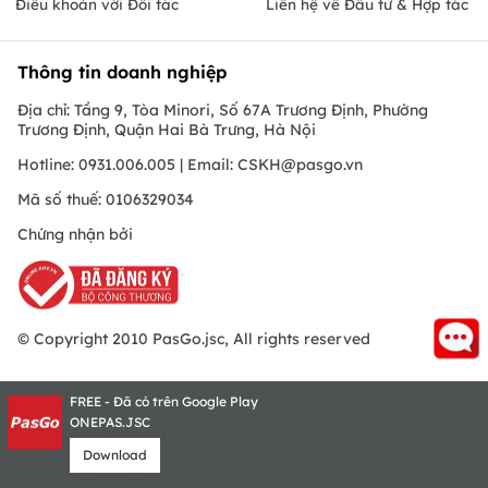
Điều khoản với Đối tác
Liên hệ về Đầu tư & Hợp tác
Thông tin doanh nghiệp
Địa chỉ: Tầng 9, Tòa Minori, Số 67A Trương Định, Phường
Trương Định, Quận Hai Bà Trưng, Hà Nội
Hotline: 0931.006.005 | Email:
CSKH@pasgo.vn
Mã số thuế: 0106329034
Chứng nhận bởi
© Copyright 2010 PasGo.jsc, All rights reserved
FREE - Đã có trên Google Play
ONEPAS.JSC
Download