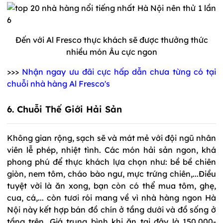
Đến với Al Fresco thực khách sẽ được thưởng thức
nhiều món Âu cực ngon
>>>
Nhận ngay ưu đãi cực hấp dẫn chưa từng có tại
chuỗi nhà hàng Al Fresco's
6. Chuỗi Thế Giới Hải Sản
Không gian rộng, sạch sẽ và mát mẻ với đội ngũ nhân
viên lễ phép, nhiệt tình. Các món hải sản ngon, khá
phong phú để thực khách lựa chọn như: bề bề chiên
giòn, nem tôm, cháo bào ngư, mực trứng chiên,...Điều
tuyệt vời là ăn xong, bạn còn có thể mua tôm, ghẹ,
cua, cá,... còn tươi rói mang về vì nhà hàng ngon Hà
Nội này kết hợp bán đồ chín ở tầng dưới và đồ sống ở
tầng trên. Giá trung bình khi ăn tại đây là 150.000-