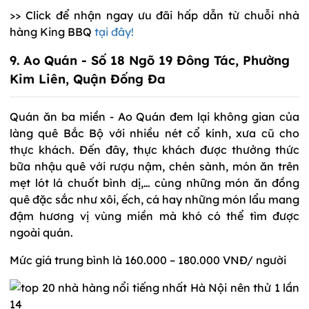
>> Click để nhận ngay ưu đãi hấp dẫn từ chuỗi nhà
hàng King BBQ
tại đây!
9. Ao Quán - Số 18 Ngõ 19 Đông Tác, Phường
Kim Liên, Quận Đống Đa
Quán ăn ba miền - Ao Quán đem lại không gian của
làng quê Bắc Bộ với nhiều nét cổ kính, xưa cũ cho
thực khách. Đến đây, thực khách được thưởng thức
bữa nhậu quê với rượu nậm, chén sành, món ăn trên
mẹt lót lá chuốt bình dị,… cùng những món ăn đồng
quê đặc sắc như xôi, ếch, cá hay những món lẩu mang
đậm hương vị vùng miền mà khó có thể tìm được
ngoài quán.
Mức giá trung bình là 160.000 – 180.000 VNĐ/ người