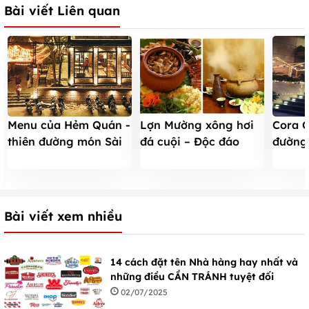
Bài viết Liên quan
Menu của Hẻm Quán -
Lợn Mường xông hơi
Cora C
thiên đường món Sài
đá cuội – Độc đáo
đường
Gòn ở Hà Nội
hương vị Quán Xưa
của gi
Bài viết xem nhiều
14 cách đặt tên Nhà hàng hay nhất và
những điều CẦN TRÁNH tuyệt đối
02/07/2025