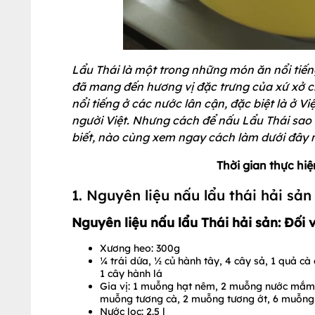
Lẩu Thái là một trong những món ăn nổi tiế
đã mang đến hương vị đặc trưng của xứ xở ch
nổi tiếng ở các nước lân cận, đặc biệt là ở 
người Việt. Nhưng cách để nấu Lẩu Thái sao 
biết, nào cùng xem ngay cách làm dưới đây 
Thời gian thực h
1. Nguyên liệu nấu lẩu thái hải sản
Nguyên liệu nấu lẩu Thái hải sản: Đối 
Xương heo: 300g
¼ trái dứa, ½ củ hành tây, 4 cây sả, 1 quả cà 
1 cây hành lá
Gia vị: 1 muỗng hạt nêm, 2 muỗng nước mắm, 
muỗng tương cà, 2 muỗng tương ớt, 6 muỗn
Nước lọc: 2.5 l