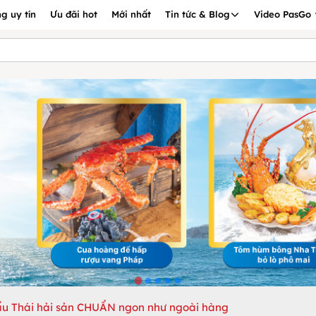
g uy tín
Ưu đãi hot
Mới nhất
Tin tức & Blog
Video PasGo
ẩu Thái hải sản CHUẨN ngon như ngoài hàng