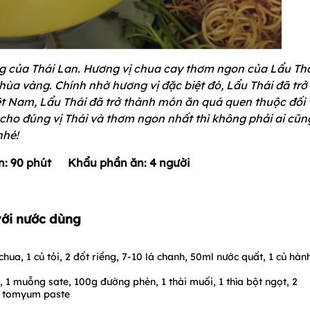
ng của Thái Lan. Hương vị chua cay thơm ngon của Lẩu Th
ùa vàng. Chính nhờ hương vị đặc biệt đó, Lẩu Thái đã trở
Việt Nam, Lẩu Thái đã trở thành món ăn quá quen thuộc đối 
cho đúng vị Thái và thơm ngon nhất thì không phải ai cũn
nhé!
iện: 90 phút Khẩu phần ăn: 4 người
với nước dùng
chua, 1 củ tỏi, 2 đốt riềng, 7-10 lá chanh, 50ml nước quất, 1 củ hành
1 muỗng sate, 100g đường phèn, 1 thài muối, 1 thìa bột ngọt, 2
g tomyum paste