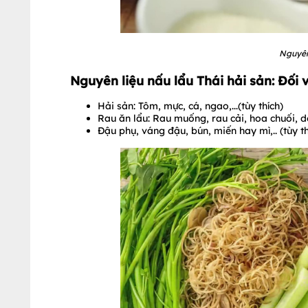
Nguyên 
Nguyên liệu nấu lẩu Thái hải sản: Đối 
Hải sản: Tôm, mực, cá, ngao,...(tùy thích)
Rau ăn lẩu: Rau muống, rau cải, hoa chuối, dọ
Đậu phụ, váng đậu, bún, miến hay mì,.. (tùy th