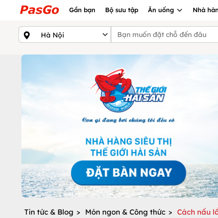
Gần bạn
Bộ sưu tập
Ăn uống
Nhà hàn
Tin tức & Blog
>
Món ngon & Công thức
>
Cách nấu l