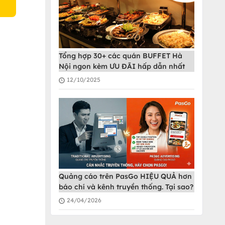
Tổng hợp 30+ các quán BUFFET Hà
Nội ngon kèm ƯU ĐÃI hấp dẫn nhất
12/10/2025
Quảng cáo trên PasGo HIỆU QUẢ hơn
báo chí và kênh truyền thống. Tại sao?
24/04/2026