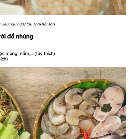
liệu nấu nước lẩu Thái hải sản
với đồ nhúng
c mùng, nấm,... (tùy thích)
ích)