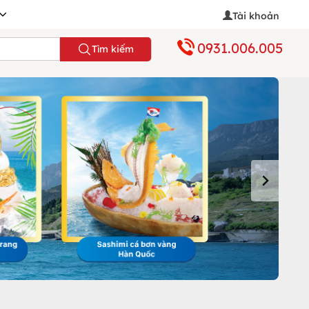
Tài khoản
0931.006.005
Tìm kiếm