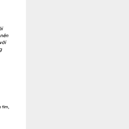
ái
 nên
với
g
 tím,