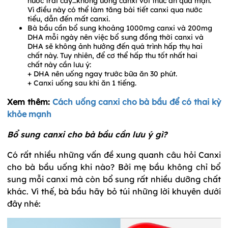
nước trái cây…không uống canxi với thức ăn quá mặn.
Vì điều này có thể làm tăng bài tiết canxi qua nước
tiểu, dẫn đến mất canxi.
Bà bầu cần bổ sung khoảng 1000mg canxi và 200mg
DHA mỗi ngày nên việc bổ sung đồng thời canxi và
DHA sẽ không ảnh hưởng đến quá trình hấp thụ hai
chất này. Tuy nhiên, để cơ thể hấp thu tốt nhất hai
chất này cần lưu ý:
+ DHA nên uống ngay trước bữa ăn 30 phút.
+ Canxi uống sau khi ăn 1 tiếng.
Xem thêm:
Cách uống canxi cho bà bầu để có thai kỳ
khỏe mạnh
Bổ sung canxi cho bà bầu cần lưu ý gì?
Có rất nhiều những vấn đề xung quanh câu hỏi Canxi
cho bà bầu uống khi nào? Bởi mẹ bầu không chỉ bổ
sung mỗi canxi mà còn bổ sung rất nhiều dưỡng chất
khác. Vì thế, bà bầu hãy bỏ túi những lời khuyên dưới
đây nhé: