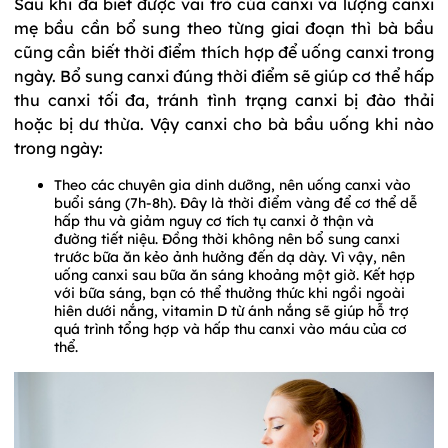
Sau khi đã biết được vai trò của canxi và lượng canxi
mẹ bầu cần bổ sung theo từng giai đoạn thì bà bầu
cũng cần biết thời điểm thích hợp để uống canxi trong
ngày. Bổ sung canxi đúng thời điểm sẽ giúp cơ thể hấp
thu canxi tối đa, tránh tình trạng canxi bị đào thải
hoặc bị dư thừa. Vậy canxi cho bà bầu uống khi nào
trong ngày:
Theo các chuyên gia dinh dưỡng, nên uống canxi vào
buổi sáng (7h-8h). Đây là thời điểm vàng để cơ thể dễ
hấp thu và giảm nguy cơ tích tụ canxi ở thận và
đường tiết niệu. Đồng thời không nên bổ sung canxi
trước bữa ăn kẻo ảnh hưởng đến dạ dày. Vì vậy, nên
uống canxi sau bữa ăn sáng khoảng một giờ. Kết hợp
với bữa sáng, bạn có thể thưởng thức khi ngồi ngoài
hiên dưới nắng, vitamin D từ ánh nắng sẽ giúp hỗ trợ
quá trình tổng hợp và hấp thu canxi vào máu của cơ
thể.