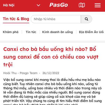
Tin tức & Blog
Khám phá
Tin tức
Kinh doanh ăn uống
Địa Điểm Ăn Uố
Canxi cho bà bầu uống khi nào? Bổ
sung canxi để con có chiều cao vượt
trội
Hoài Thu - Pasgo Team
-
26/12/2022
Việc bổ sung canxi khi mang thai là điều hầu như mẹ bầu nào
cũng biết. Tuy nhiên canxi cho bà bầu uống khi nào, uống từ
tháng thứ mấy, uống bao nhiêu và thời điểm nào trong này có
lẽ vẫn đang là thắc mắc của nhiều người. Bổ sung canxi đúng
thời điểm đủ lượng sẽ giúp củng cố sức khoẻ của mẹ và bé
phát triển tốt. Vậy chúng ta cùng đi tìm hiểu thời điểm bổ sung
canxi cho bà bầu thích hợp nhất là khi nào nhé!