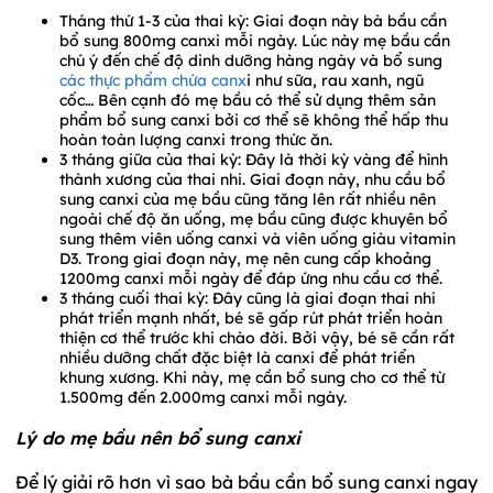
Tháng thứ 1-3 của thai kỳ: Giai đoạn này bà bầu cần
bổ sung 800mg canxi mỗi ngày. Lúc này mẹ bầu cần
chú ý đến chế độ dinh dưỡng hàng ngày và bổ sung
các thực phẩm chứa canx
i như sữa, rau xanh, ngũ
cốc… Bên cạnh đó mẹ bầu có thể sử dụng thêm sản
phẩm bổ sung canxi bởi cơ thể sẽ không thể hấp thu
hoàn toàn lượng canxi trong thức ăn.
3 tháng giữa của thai kỳ: Đây là thời kỳ vàng để hình
thành xương của thai nhi. Giai đoạn này, nhu cầu bổ
sung canxi của mẹ bầu cũng tăng lên rất nhiều nên
ngoài chế độ ăn uống, mẹ bầu cũng được khuyên bổ
sung thêm viên uống canxi và viên uống giàu vitamin
D3. Trong giai đoạn này, mẹ nên cung cấp khoảng
1200mg canxi mỗi ngày để đáp ứng nhu cầu cơ thể.
3 tháng cuối thai kỳ: Đây cũng là giai đoạn thai nhi
phát triển mạnh nhất, bé sẽ gấp rút phát triển hoàn
thiện cơ thể trước khi chào đời. Bởi vậy, bé sẽ cần rất
nhiều dưỡng chất đặc biệt là canxi để phát triển
khung xương. Khi này, mẹ cần bổ sung cho cơ thể từ
1.500mg đến 2.000mg canxi mỗi ngày.
Lý do mẹ bầu nên bổ sung canxi
Để lý giải rõ hơn vì sao bà bầu cần bổ sung canxi ngay