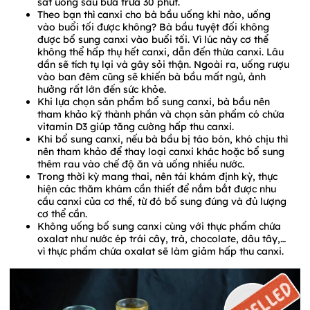
sắt uống sau bữa trưa 30 phút.
Theo bạn thì canxi cho bà bầu uống khi nào, uống
vào buổi tối được không? Bà bầu tuyệt đối không
được bổ sung canxi vào buổi tối. Vì lúc này cơ thể
không thể hấp thụ hết canxi, dẫn đến thừa canxi. Lâu
dần sẽ tích tụ lại và gây sỏi thận. Ngoài ra, uống rượu
vào ban đêm cũng sẽ khiến bà bầu mất ngủ, ảnh
hưởng rất lớn đến sức khỏe.
Khi lựa chọn sản phẩm bổ sung canxi, bà bầu nên
tham khảo kỹ thành phần và chọn sản phẩm có chứa
vitamin D3 giúp tăng cường hấp thu canxi.
Khi bổ sung canxi, nếu bà bầu bị táo bón, khó chịu thì
nên tham khảo để thay loại canxi khác hoặc bổ sung
thêm rau vào chế độ ăn và uống nhiều nước.
Trong thời kỳ mang thai, nên tái khám định kỳ, thực
hiện các thăm khám cần thiết để nắm bắt được nhu
cầu canxi của cơ thể, từ đó bổ sung đúng và đủ lượng
cơ thể cần.
Không uống bổ sung canxi cùng với thực phẩm chứa
oxalat như nước ép trái cây, trà, chocolate, dâu tây,…
vì thực phẩm chứa oxalat sẽ làm giảm hấp thu canxi.