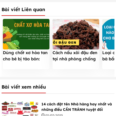
Bài viết Liên quan
Dùng chất xơ hòa tan
Cách nấu xôi đậu đen
Loại c
cho bé bị táo bón:
tại nhà phòng chống
bà bầu
Những điều cha mẹ
TIM MẠCH, 99%
luôn 
cần biết
không biết
Bài viết xem nhiều
14 cách đặt tên Nhà hàng hay nhất và
những điều CẦN TRÁNH tuyệt đối
02/07/2025