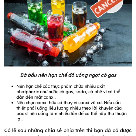
Bà bầu nên hạn chế đồ uống ngọt có gas
Nên hạn chế các thực phẩm chứa nhiều axit
photphoric như nước có gas, soda, cà phê vì có thể
dẫn đến mất canxi.
Nên chọn canxi hữu cơ thay vì canxi vô cơ. Nếu cần
thiết phải uống liều lượng nhiều theo lời khuyên của
bác sĩ nên uống làm nhiều lần để cơ thể hấp thu thuận
lợi.
Có lẽ sau những chia sẻ phía trên thì bạn đã có được