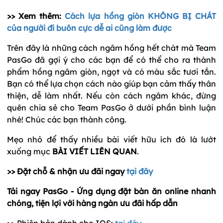
>> Xem thêm:
Cách lựa hồng giòn KHÔNG BỊ CHÁT
của người đi buôn cực dễ ai cũng làm được
Trên đây là những cách ngâm hồng hết chát mà Team
PasGo đã gợi ý cho các bạn để có thể cho ra thành
phẩm hồng ngâm giòn, ngọt và có màu sắc tươi tắn.
Bạn có thể lựa chọn cách nào giúp bạn cảm thấy thân
thiện, dễ làm nhất. Nếu còn cách ngâm khác, đừng
quên chia sẻ cho Team PasGo ở dưới phần bình luận
nhé! Chúc các bạn thành công.
Mẹo nhỏ để thấy nhiều bài viết hữu ích đó là lướt
xuống mục
BÀI VIẾT LIÊN QUAN
.
>> Đặt chỗ & nhận ưu đãi ngay
tại đây
Tải ngay PasGo - Ứng dụng đặt bàn ăn online nhanh
chóng, tiện lợi với hàng ngàn ưu đãi hấp dẫn