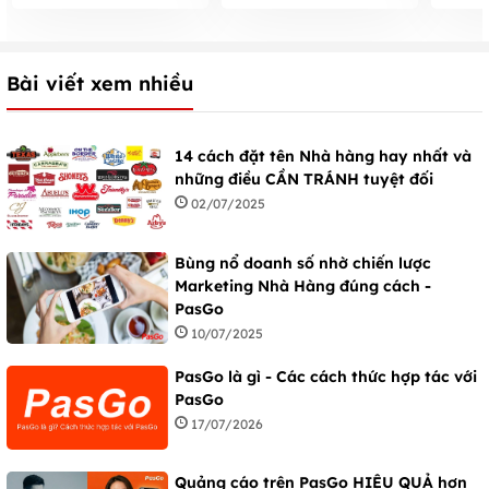
nguyên liệu dễ tìm
tháng 8 2023
đơn gi
Bài viết xem nhiều
14 cách đặt tên Nhà hàng hay nhất và
những điều CẦN TRÁNH tuyệt đối
02/07/2025
Bùng nổ doanh số nhờ chiến lược
Marketing Nhà Hàng đúng cách -
PasGo
10/07/2025
PasGo là gì - Các cách thức hợp tác với
PasGo
17/07/2026
Quảng cáo trên PasGo HIỆU QUẢ hơn