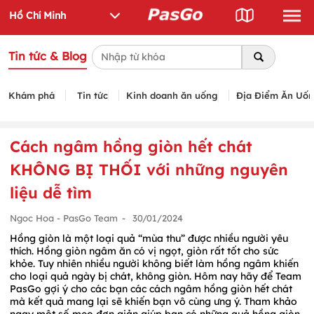
Tin tức & Blog
Khám phá
Tin tức
Kinh doanh ăn uống
Địa Điểm Ăn Uố
Cách ngâm hồng giòn hết chát
KHÔNG BỊ THỐI với những nguyên
liệu dễ tìm
Ngoc Hoa - PasGo Team
-
30/01/2024
Hồng giòn là một loại quả “mùa thu” được nhiều người yêu
thích. Hồng giòn ngâm ăn có vị ngọt, giòn rất tốt cho sức
khỏe. Tuy nhiên nhiều người không biết làm hồng ngâm khiến
cho loại quả ngày bị chát, không giòn. Hôm nay hãy để Team
PasGo gợi ý cho các bạn các cách ngâm hồng giòn hết chát
mà kết quả mang lại sẽ khiến bạn vô cùng ưng ý. Tham khảo
ngay một số mẹo đơn giản giúp bạn có những quả hồng giòn,