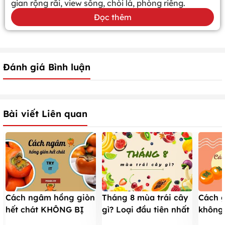
gian rộng rãi, view sông, chòi lá, phòng riêng.
Đọc thêm
Đánh giá Bình luận
Bài viết Liên quan
Cách ngâm hồng giòn
Tháng 8 mùa trái cây
Cách g
hết chát KHÔNG BỊ
gì? Loại đầu tiên nhất
không 
THỐI với những
định PHẢI ĂN trong
giòn 