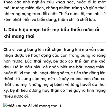
Theo các nhà nghiên cứu khoa học, nước ối là một
môi trường miễn dịch, chống nhiễm trùng và giúp thai
nhi trong bụng trao đổi chất. Thiếu nước ối, thai nhi sẽ
kém phát triển và biến dạng, thậm chí là chết lưu.
1. Dấu hiệu nhận biết mẹ bầu thiếu nước ối
khi mang thai
Chu vi vòng bụng lên rất chậm trong khi mẹ vẫn cảm
nhận được về hoạt động của con trong bụng rõ ràng
hơn trước. Lúc thai máy, bé đạp có thể làm mẹ khá
đau. Đó là dấu hiệu dễ nhận biết mẹ bầu đang thiếu
nước ối. Vì thai nhi hoạt động sẽ trực tiếp tác động lên
thành tử cung của mẹ nên sẽ xảy ra các cơn đau co
thắt cho mẹ. Những mẹ bị bệnh về tăng huyết áp thai
kỳ, bệnh tiểu đường hay thận có thể gây ra tình trạng
thiếu nước ối.