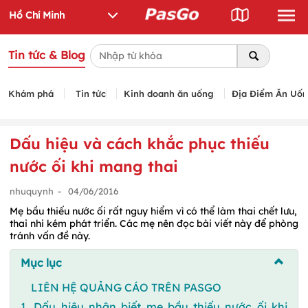
Tin tức & Blog
Khám phá
Tin tức
Kinh doanh ăn uống
Địa Điểm Ăn Uố
Dấu hiệu và cách khắc phục thiếu
nước ối khi mang thai
nhuquynh
-
04/06/2016
Mẹ bầu thiếu nước ối rất nguy hiểm vì có thể làm thai chết lưu,
thai nhi kém phát triển. Các mẹ nên đọc bài viết này để phòng
tránh vấn đề này.
Mục lục
LIÊN HỆ QUẢNG CÁO TRÊN PASGO
1. Dấu hiệu nhận biết mẹ bầu thiếu nước ối khi