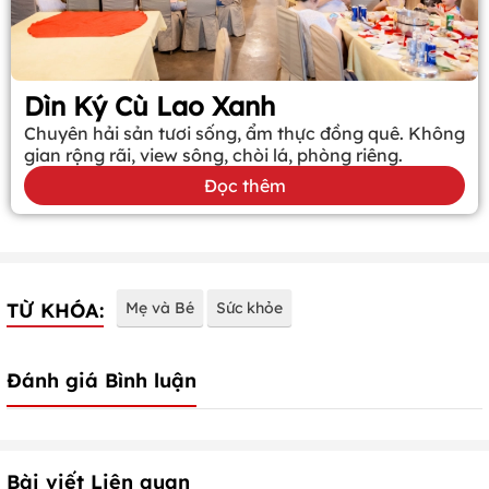
Dìn Ký Cù Lao Xanh
Chuyên hải sản tươi sống, ẩm thực đồng quê. Không
gian rộng rãi, view sông, chòi lá, phòng riêng.
Đọc thêm
TỪ KHÓA:
Mẹ và Bé
Sức khỏe
Đánh giá Bình luận
Bài viết Liên quan