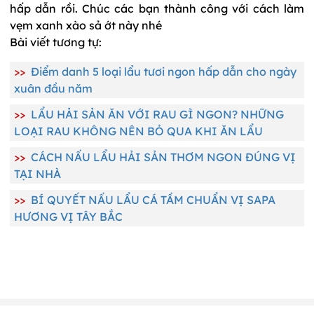
hấp dẫn rồi. Chúc các bạn thành công với cách làm
vẹm xanh xào sả ớt này nhé
Bài viết tương tự:
>>
Điểm danh 5 loại lẩu tươi ngon hấp dẫn cho ngày
xuân đầu năm
>>
LẨU HẢI SẢN ĂN VỚI RAU GÌ NGON? NHỮNG
LOẠI RAU KHÔNG NÊN BỎ QUA KHI ĂN LẨU
>>
CÁCH NẤU LẨU HẢI SẢN THƠM NGON ĐÚNG VỊ
TẠI NHÀ
>>
BÍ QUYẾT NẤU LẨU CÁ TẦM CHUẨN VỊ SAPA
HƯƠNG VỊ TÂY BẮC