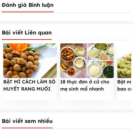
Đánh giá Bình luận
Bài viết Liên quan
BẬT MÍ CÁCH LÀM SÒ
18 thực đơn ở cữ cho
Bật mí
HUYẾT RANG MUỐI
mẹ sinh mổ nhanh
bao cố
TUYẾT NGON MÊ LY
LIỀN vết mổ, LỢI SỮA
thơm 
cho con
Bài viết xem nhiều