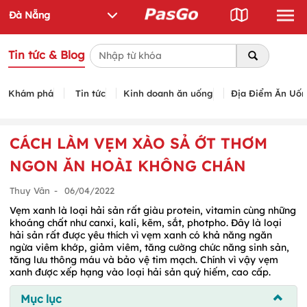
Tin tức & Blog
Khám phá
Tin tức
Kinh doanh ăn uống
Địa Điểm Ăn Uố
CÁCH LÀM VẸM XÀO SẢ ỚT THƠM
NGON ĂN HOÀI KHÔNG CHÁN
Thuy Vân
-
06/04/2022
Vẹm xanh là loại hải sản rất giàu protein, vitamin cùng những
khoáng chất như canxi, kali, kẽm, sắt, photpho. Đây là loại
hải sản rất được yêu thích vì vẹm xanh có khả năng ngăn
ngừa viêm khớp, giảm viêm, tăng cường chức năng sinh sản,
tăng lưu thông máu và bảo vệ tim mạch. Chính vì vậy vẹm
xanh được xếp hạng vào loại hải sản quý hiếm, cao cấp.
Mục lục