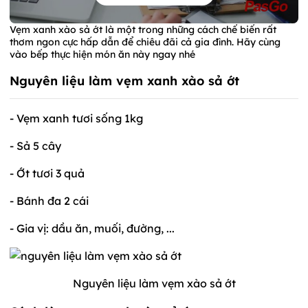
Vẹm xanh xào sả ớt là một trong những cách chế biến rất
thơm ngon cực hấp dẫn để chiêu đãi cả gia đình. Hãy cùng
vào bếp thực hiện món ăn này ngay nhé
Nguyên liệu làm vẹm xanh xào sả ớt
- Vẹm xanh tươi sống 1kg
- Sả 5 cây
- Ớt tươi 3 quả
- Bánh đa 2 cái
- Gia vị: dầu ăn, muối, đường, ...
Nguyên liệu làm vẹm xào sả ớt