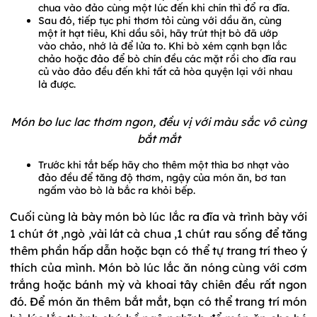
chua vào đảo cùng một lúc đến khi chín thì đổ ra đĩa.
Sau đó, tiếp tục phi thơm tỏi cùng với dầu ăn, cùng
một ít hạt tiêu, Khi dầu sôi, hãy trút thịt bò đã ướp
vào chảo, nhớ là để lửa to. Khi bò xém cạnh bạn lắc
chảo hoặc đảo để bò chín đều các mặt rồi cho đĩa rau
củ vào đảo đều đến khi tất cả hòa quyện lại với nhau
là được.
Món bo luc lac thơm ngon, đều vị với màu sắc vô cùng
bắt mắt
Trước khi tắt bếp hãy cho thêm một thìa bơ nhạt vào
đảo đều để tăng độ thơm, ngậy của món ăn, bơ tan
ngấm vào bò là bắc ra khỏi bếp.
Cuối cùng là bày món bò lúc lắc ra đĩa và trình bày với
1 chút ớt ,ngò ,vài lát cà chua ,1 chút rau sống để tăng
thêm phần hấp dẫn hoặc bạn có thể tự trang trí theo ý
thích của mình. Món bò lúc lắc ăn nóng cùng với cơm
trắng hoặc bánh mỳ và khoai tây chiên đều rất ngon
đó. Để món ăn thêm bắt mắt, bạn có thể trang trí món