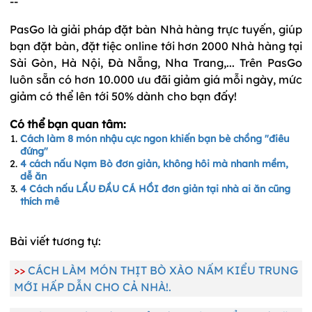
--
PasGo là giải pháp đặt bàn Nhà hàng trực tuyến, giúp
bạn đặt bàn, đặt tiệc online tới hơn 2000 Nhà hàng tại
Sài Gòn, Hà Nội, Đà Nẵng, Nha Trang,... Trên PasGo
luôn sẵn có hơn 10.000 ưu đãi giảm giá mỗi ngày, mức
giảm có thể lên tới 50% dành cho bạn đấy!
Có thể bạn quan tâm:
Cách làm 8 món nhậu cực ngon khiến bạn bè chồng "điêu 
đứng"
4 cách nấu Nạm Bò đơn giản, không hôi mà nhanh mềm,
dễ ăn
4 Cách nấu LẨU ĐẦU CÁ HỒI đơn giản tại nhà ai ăn cũng
thích mê
Bài viết tương tự:
>>
CÁCH LÀM MÓN THỊT BÒ XÀO NẤM KIỂU TRUNG
MỚI HẤP DẪN CHO CẢ NHÀ!.