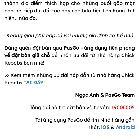
thành địa điểm thích hợp cho những buổi gặp mặt
bạn bè, tiếp đãi đối tác hay các bữa tiệc liên hoan, tất
niên… nữa đó.
Không gian phù hợp cả với những gia đình có trẻ nhỏ
Đừng quên đặt bàn qua
PasGo - ứng dụng tiên phong
về đặt bàn giữ chỗ
để nhận ưu đãi từ nhà hàng Chick
Kebabs bạn nhé!
>> Xem thêm những ưu đãi hấp dẫn từ nhà hàng Chick
Kebabs
TẠI ĐÂY
!
Ngọc Anh & PasGo Team
Tổng đài hỗ trợ đặt bàn và tư vấn:
19006005
Tải ứng dụng PasGo để tìm Nhà hàng gần
nhất:
iOS
&
Android