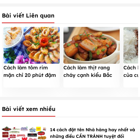
Bài viết Liên quan
Cách làm tôm rim
Cách l
Cách làm thịt rang
mặn chỉ 20 phút đậm
của c
cháy cạnh kiểu Bắc
đà, đưa cơm
tấm 30
chuẩn vị, ngon đúng
Gòn
điệu
Bài viết xem nhiều
14 cách đặt tên Nhà hàng hay nhất và
những điều CẦN TRÁNH tuyệt đối