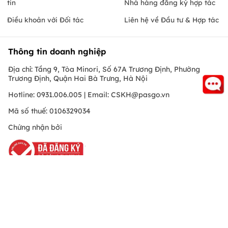
tin
Nhà hàng đăng ký hợp tác
Điều khoản với Đối tác
Liên hệ về Đầu tư & Hợp tác
Thông tin doanh nghiệp
Địa chỉ: Tầng 9, Tòa Minori, Số 67A Trương Định, Phường
Trương Định, Quận Hai Bà Trưng, Hà Nội
Hotline: 0931.006.005 | Email:
CSKH@pasgo.vn
Mã số thuế: 0106329034
Chứng nhận bởi
Hồ Chí Minh
© Copyright 2010 PasGo.jsc, All rights reserved
FREE - Đã có trên Google Play
ONEPAS.JSC