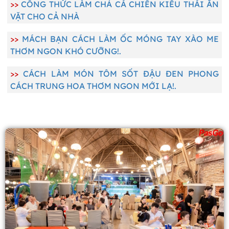
>>
CÔNG THỨC LÀM CHẢ CÁ CHIÊN KIỂU THÁI ĂN
VẶT CHO CẢ NHÀ
>>
MÁCH BẠN CÁCH LÀM ỐC MÓNG TAY XÀO ME
THƠM NGON KHÓ CƯỠNG!.
>>
CÁCH LÀM MÓN TÔM SỐT ĐẬU ĐEN PHONG
CÁCH TRUNG HOA THƠM NGON MỚI LẠ!.