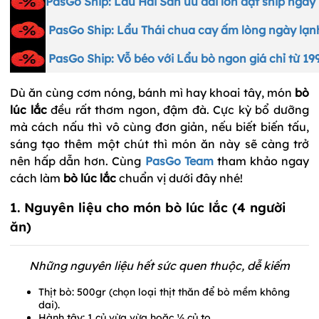
PasGo Ship: Lẩu Hải Sản ưu đãi lớn đặt ship nga
PasGo Ship: Lẩu Thái chua cay ấm lòng ngày lạn
PasGo Ship: Vỗ béo với Lẩu bò ngon giá chỉ từ 1
Dù ăn cùng cơm nóng, bánh mì hay khoai tây, món
bò
lúc lắc
đều rất thơm ngon, đậm đà. Cực kỳ bổ dưỡng
mà cách nấu thì vô cùng đơn giản, nếu biết biến tấu,
sáng tạo thêm một chút thì món ăn này sẽ càng trở
nên hấp dẫn hơn. Cùng
PasGo Team
tham khảo ngay
cách làm
bò lúc lắc
chuẩn vị dưới đây nhé!
1. Nguyên liệu cho món bò lúc lắc (4 người
ăn)
Những nguyên liệu hết sức quen thuộc, dễ kiếm
Thịt bò: 500gr (chọn loại thịt thăn để bò mềm không
dai).
Hành tây: 1 củ vừa vừa hoặc ½ củ to.