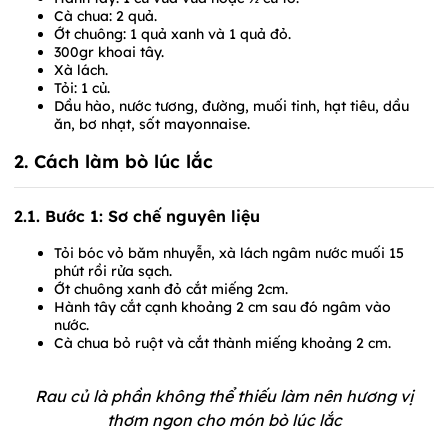
Cà chua: 2 quả.
Ớt chuông: 1 quả xanh và 1 quả đỏ.
300gr khoai tây.
Xà lách.
Tỏi: 1 củ.
Dầu hào, nước tương, đường, muối tinh, hạt tiêu, dầu
ăn, bơ nhạt, sốt mayonnaise.
2. Cách làm bò lúc lắc
2.1. Bước 1: Sơ chế nguyên liệu
Tỏi bóc vỏ băm nhuyễn, xà lách ngâm nước muối 15
phút rồi rửa sạch.
Ớt chuông xanh đỏ cắt miếng 2cm.
Hành tây cắt cạnh khoảng 2 cm sau đó ngâm vào
nước.
Cà chua bỏ ruột và cắt thành miếng khoảng 2 cm.
Rau củ là phần không thể thiếu làm nên hương vị
thơm ngon cho món bò lúc lắc