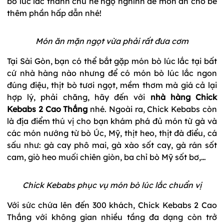
bò lúc lắc thành chú hề ngộ nghĩnh để món ăn cho bé
thêm phần hấp dẫn nhé!
Món ăn mặn ngọt vừa phải rất đưa cơm
Tại Sài Gòn, bạn có thể bắt gặp món bò lúc lắc tại bất
cứ nhà hàng nào nhưng để có món bò lúc lắc ngon
đúng điệu, thịt bò tươi ngọt, mềm thơm mà giá cả lại
hợp lý, phải chăng, hãy đến với
nhà hàng Chick
Kebabs 2 Cao Thắng
nhé. Ngoài ra, Chick Kebabs còn
là địa điểm thú vị cho bạn khám phá đủ món từ gà và
các món nướng từ bò Úc, Mỹ, thịt heo, thịt đà điểu, cá
sấu như: gà cay phô mai, gà xào sốt cay, gà rán sốt
cam, giò heo muối chiên giòn, ba chỉ bò Mỹ sốt bơ,…
Chick Kebabs phục vụ món bò lúc lắc chuẩn vị
Với sức chứa lên đến 300 khách, Chick Kebabs 2 Cao
Thắng với không gian nhiều tầng đa dạng còn trở