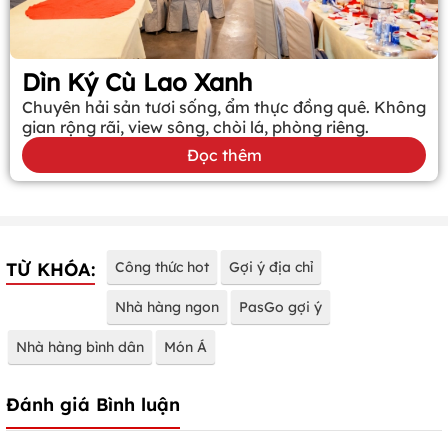
Dìn Ký Cù Lao Xanh
Chuyên hải sản tươi sống, ẩm thực đồng quê. Không
gian rộng rãi, view sông, chòi lá, phòng riêng.
Đọc thêm
TỪ KHÓA:
Công thức hot
Gợi ý địa chỉ
Nhà hàng ngon
PasGo gợi ý
Nhà hàng bình dân
Món Á
Đánh giá Bình luận