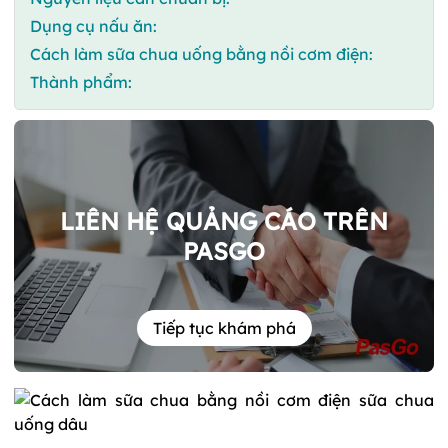
Dụng cụ nấu ăn:
Cách làm sữa chua uống bằng nồi cơm điện:
Thành phẩm:
LIÊN HỆ QUẢNG CÁO TRÊN
PASGO
Tiếp tục khám phá