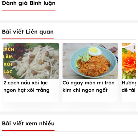
Đánh giá Bình luận
Bài viết Liên quan
Có ngay món mì trộn
Hướng
2 cách nấu xôi lạc
kim chi ngon ngất
dê tái
ngon hạt xôi trắng
ngây sau 10 phút
ngon 
dẻo, lạc mềm bùi đơn
giản tại nhà
Bài viết xem nhiều