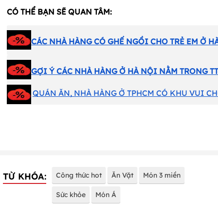
CÓ THỂ BẠN SẼ QUAN TÂM:
CÁC NHÀ HÀNG CÓ GHẾ NGỒI CHO TRẺ EM Ở H
GỢI Ý CÁC NHÀ HÀNG Ở HÀ NỘI NẰM TRONG T
QUÁN ĂN, NHÀ HÀNG Ở TPHCM CÓ KHU VUI CH
TỪ KHÓA:
Công thức hot
Ăn Vặt
Món 3 miền
Sức khỏe
Món Á