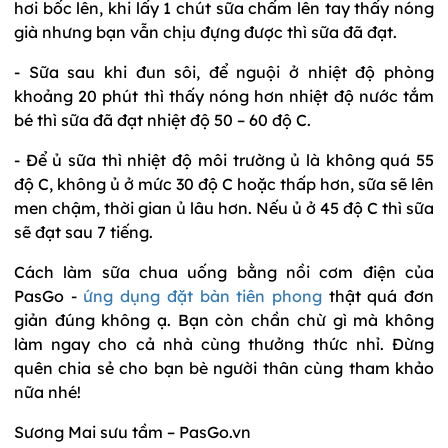
hơi bốc lên, khi lấy 1 chút sữa chấm lên tay thấy nóng
già nhưng bạn vẫn chịu đựng được thì sữa đã đạt.
- Sữa sau khi đun sôi, để nguội ở nhiệt độ phòng
khoảng 20 phút thì thấy nóng hơn nhiệt độ nước tắm
bé thì sữa đã đạt nhiệt độ 50 – 60 độ C.
- Để ủ sữa thì nhiệt độ môi trường ủ là không quá 55
độ C, không ủ ở mức 30 độ C hoặc thấp hơn, sữa sẽ lên
men chậm, thời gian ủ lâu hơn. Nếu ủ ở 45 độ C thì sữa
sẽ đạt sau 7 tiếng.
Cách làm sữa chua uống bằng nồi cơm điện của
PasGo -
ứng dụng đặt bàn tiên phong
thật quá đơn
giản đúng không ạ. Bạn còn chần chừ gì mà không
làm ngay cho cả nhà cùng thưởng thức nhỉ. Đừng
quên chia sẻ cho bạn bè người thân cùng tham khảo
nữa nhé!
Sương Mai sưu tầm – PasGo.vn