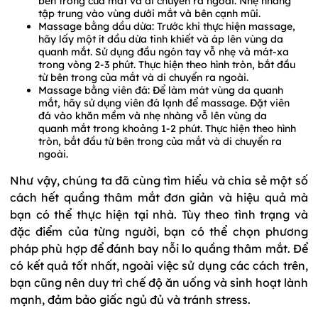
bên trong của mắt và di chuyển ra ngoài. Nhẹ nhàng
tập trung vào vùng dưới mắt và bên cạnh mũi.
Massage bằng dầu dừa: Trước khi thực hiện massage,
hãy lấy một ít dầu dừa tinh khiết và áp lên vùng da
quanh mắt. Sử dụng đầu ngón tay vỗ nhẹ và mát-xa
trong vòng 2-3 phút. Thực hiện theo hình tròn, bắt đầu
từ bên trong của mắt và di chuyển ra ngoài.
Massage bằng viên đá: Để làm mát vùng da quanh
mắt, hãy sử dụng viên đá lạnh để massage. Đặt viên
đá vào khăn mềm và nhẹ nhàng vỗ lên vùng da
quanh mắt trong khoảng 1-2 phút. Thực hiện theo hình
tròn, bắt đầu từ bên trong của mắt và di chuyển ra
ngoài.
Như vậy, chúng ta đã cùng tìm hiểu và chia sẻ một số
cách hết quầng thâm mắt đơn giản và hiệu quả mà
bạn có thể thực hiện tại nhà. Tùy theo tình trạng và
đặc điểm của từng người, bạn có thể chọn phương
pháp phù hợp để đánh bay nỗi lo quầng thâm mắt. Để
có kết quả tốt nhất, ngoài việc sử dụng các cách trên,
bạn cũng nên duy trì chế độ ăn uống và sinh hoạt lành
mạnh, đảm bảo giấc ngủ đủ và tránh stress.