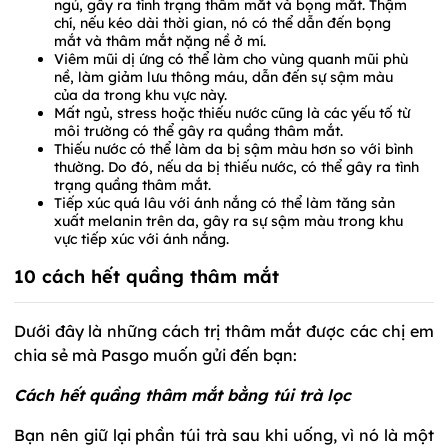
ngủ, gây ra tình trạng thâm mắt và bọng mắt. Thậm
chí, nếu kéo dài thời gian, nó có thể dẫn đến bọng
mắt và thâm mắt nặng nề ở mí.
Viêm mũi dị ứng có thể làm cho vùng quanh mũi phù
nề, làm giảm lưu thông máu, dẫn đến sự sậm màu
của da trong khu vực này.
Mất ngủ, stress hoặc thiếu nước cũng là các yếu tố từ
môi trường có thể gây ra quầng thâm mắt.
Thiếu nước có thể làm da bị sậm màu hơn so với bình
thường. Do đó, nếu da bị thiếu nước, có thể gây ra tình
trạng quầng thâm mắt.
Tiếp xúc quá lâu với ánh nắng có thể làm tăng sản
xuất melanin trên da, gây ra sự sậm màu trong khu
vực tiếp xúc với ánh nắng.
10 cách hết quầng thâm mắt
Dưới đây là những cách trị thâm mắt được các chị em
chia sẻ mà Pasgo muốn gửi đến bạn:
Cách hết quầng thâm mắt bằng túi trà lọc
Bạn nên giữ lại phần túi trà sau khi uống, vì nó là một