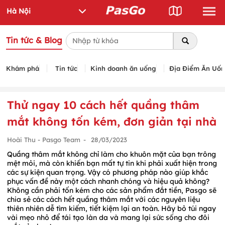
Tin tức & Blog
Khám phá
Tin tức
Kinh doanh ăn uống
Địa Điểm Ăn Uố
Thử ngay 10 cách hết quầng thâm
mắt không tốn kém, đơn giản tại nhà
Hoài Thu - Pasgo Team
-
28/03/2023
Quầng thâm mắt không chỉ làm cho khuôn mặt của bạn trông
mệt mỏi, mà còn khiến bạn mất tự tin khi phải xuất hiện trong
các sự kiện quan trọng. Vậy có phương pháp nào giúp khắc
phục vấn đề này một cách nhanh chóng và hiệu quả không?
Không cần phải tốn kém cho các sản phẩm đắt tiền, Pasgo sẽ
chia sẻ các cách hết quầng thâm mắt với các nguyên liệu
thiên nhiên dễ tìm kiếm, tiết kiệm lại an toàn. Hãy bỏ túi ngay
vài mẹo nhỏ để tái tạo làn da và mang lại sức sống cho đôi