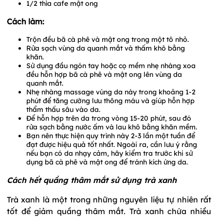
1/2 thìa cafe mật ong
Cách làm:
Trộn đều bã cà phê và mật ong trong một tô nhỏ.
Rửa sạch vùng da quanh mắt và thấm khô bằng
khăn.
Sử dụng đầu ngón tay hoặc cọ mềm nhẹ nhàng xoa
đều hỗn hợp bã cà phê và mật ong lên vùng da
quanh mắt.
Nhẹ nhàng massage vùng da này trong khoảng 1-2
phút để tăng cường lưu thông máu và giúp hỗn hợp
thẩm thấu sâu vào da.
Để hỗn hợp trên da trong vòng 15-20 phút, sau đó
rửa sạch bằng nước ấm và lau khô bằng khăn mềm.
Bạn nên thực hiện quy trình này 2-3 lần một tuần để
đạt được hiệu quả tốt nhất. Ngoài ra, cần lưu ý rằng
nếu bạn có da nhạy cảm, hãy kiểm tra trước khi sử
dụng bã cà phê và mật ong để tránh kích ứng da.
Cách hết quầng thâm mắt sử dụng trà xanh
Trà xanh là một trong những nguyên liệu tự nhiên rất
tốt để giảm quầng thâm mắt. Trà xanh chứa nhiều