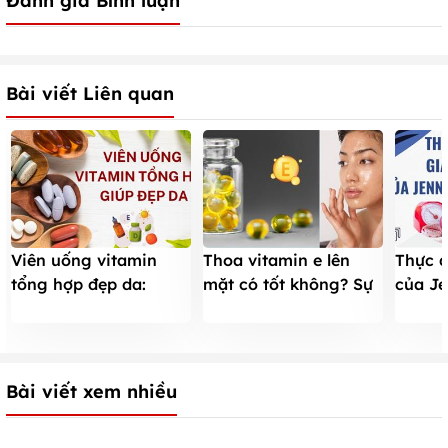
Đánh giá Bình luận
Bài viết Liên quan
Viên uống vitamin
Thoa vitamin e lên
Thực 
tổng hợp đẹp da:
mặt có tốt không? Sự
của Je
Thành phần, cách
thật về dùng vitamin
Bí quy
dùng, các lựa chọn
E dưỡng da
dáng 
Bài viết xem nhiều