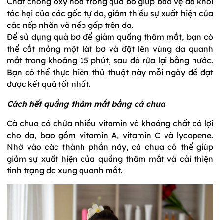
Chất chống oxy hóa trong quả bơ giúp bảo vệ da khỏi
tác hại của các gốc tự do, giảm thiểu sự xuất hiện của
các nếp nhăn và nếp gấp trên da.
Để sử dụng quả bơ để giảm quầng thâm mắt, bạn có
thể cắt mỏng một lát bơ và đặt lên vùng da quanh
mắt trong khoảng 15 phút, sau đó rửa lại bằng nước.
Bạn có thể thực hiện thủ thuật này mỗi ngày để đạt
được kết quả tốt nhất.
Cách hết quầng thâm mắt bằng cà chua
Cà chua có chứa nhiều vitamin và khoáng chất có lợi
cho da, bao gồm vitamin A, vitamin C và lycopene.
Nhờ vào các thành phần này, cà chua có thể giúp
giảm sự xuất hiện của quầng thâm mắt và cải thiện
tình trạng da xung quanh mắt.