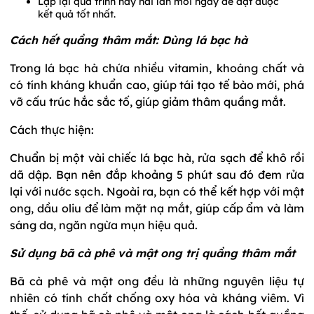
Lặp lại quá trình này hai lần mỗi ngày để đạt được
kết quả tốt nhất.
Cách hết quầng thâm mắt: Dùng lá bạc hà
Trong lá bạc hà chứa nhiều vitamin, khoáng chất và
có tính kháng khuẩn cao, giúp tái tạo tế bào mới, phá
vỡ cấu trúc hắc sắc tố, giúp giảm thâm quầng mắt.
Cách thực hiện:
Chuẩn bị một vài chiếc lá bạc hà, rửa sạch để khô rồi
dã dập. Bạn nên đắp khoảng 5 phút sau đó đem rửa
lại với nước sạch. Ngoài ra, bạn có thể kết hợp với mật
ong, dầu oliu để làm mặt nạ mắt, giúp cấp ẩm và làm
sáng da, ngăn ngừa mụn hiệu quả.
Sử dụng bã cà phê và mật ong trị quầng thâm mắt
Bã cà phê và mật ong đều là những nguyên liệu tự
nhiên có tính chất chống oxy hóa và kháng viêm. Vì