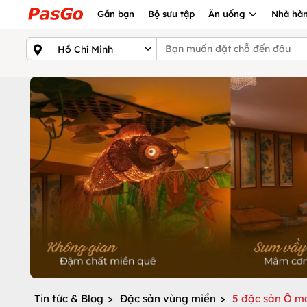
Gần bạn
Bộ sưu tập
Ăn uống
Nhà hàn
Tin tức & Blog
>
Đặc sản vùng miền
>
5 đặc sản Ô m