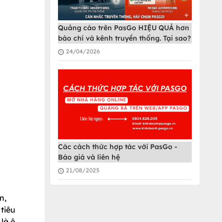
Quảng cáo trên PasGo HIỆU QUẢ hơn
báo chí và kênh truyền thống. Tại sao?
24/04/2026
Các cách thức hợp tác với PasGo -
Báo giá và liên hệ
21/08/2025
n,
 tiêu
là ô