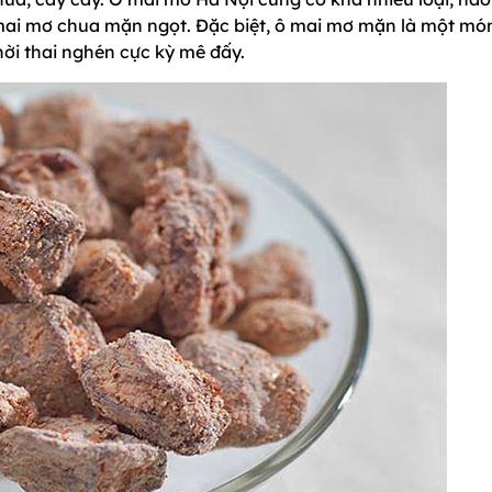
mai mơ chua mặn ngọt. Đặc biệt, ô mai mơ mặn là một mó
hời thai nghén cực kỳ mê đấy.