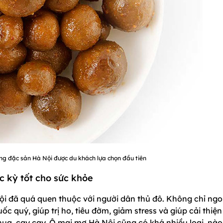
ng đặc sản Hà Nội được du khách lựa chọn đầu tiên
c kỳ tốt cho sức khỏe
ội đã quá quen thuộc với người dân thủ đô. Không chỉ ngo
c quý, giúp trị ho, tiêu đờm, giảm stress và giúp cải thiện
ua, cay cay. Ô mai mơ Hà Nội cũng có khá nhiều loại, nào 