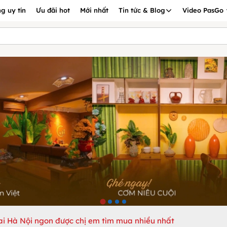
g uy tín
Ưu đãi hot
Mới nhất
Tin tức & Blog
Video PasGo
ai Hà Nội ngon được chị em tìm mua nhiều nhất