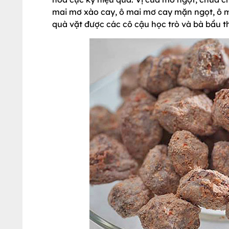
mai mơ xào cay, ô mai mơ cay mặn ngọt, ô 
quà vặt được các cô cậu học trò và bà bầu t