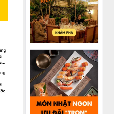
ũng
ời
ai…
ùng
ội
đặc