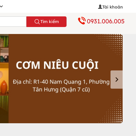
Tài khoản
0931.006.005
Tìm kiếm