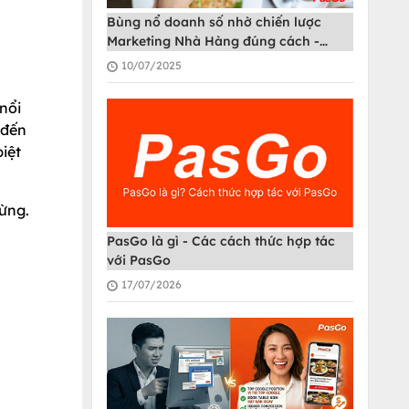
Bùng nổ doanh số nhờ chiến lược
Marketing Nhà Hàng đúng cách -
PasGo
10/07/2025
nổi
 đến
iệt
gừng.
PasGo là gì - Các cách thức hợp tác
với PasGo
17/07/2026