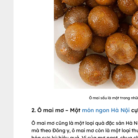
Ô mai sấu là một trong nhữ
2. Ô mai mơ – Một
món ngon Hà Nội
cự
Ô mai mơ cũng là một loại quà đặc sản Hà N
mà theo Đông y, ô mai mơ còn là một loại thuố
hóa cực kỳ hiệu quả. Vị của mơ ngọt, chua ch