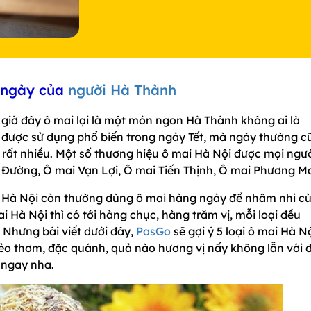
g ngày của
người Hà Thành
 giờ đây ô mai lại là một món ngon Hà Thành không ai là
 được sử dụng phổ biến trong ngày Tết, mà ngày thường c
rất nhiều. Một số thương hiệu ô mai Hà Nội được mọi ngư
Đường, Ô mai Vạn Lợi, Ô mai Tiến Thịnh, Ô mai Phương M
i Hà Nội còn thường dùng ô mai hàng ngày để nhâm nhi c
i Hà Nội thì có tới hàng chục, hàng trăm vị, mỗi loại đều
 Nhưng bài viết dưới đây,
PasGo
sẽ gợi ý 5 loại ô mai Hà N
dẻo thơm, đặc quánh, quả nào hương vị nấy không lẫn với 
 ngay nha.