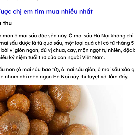
được chị em tìm mua nhiều nhất
 thu
ến món ô mai sấu đặc sản này. Ô mai sấu Hà Nội không chỉ 
ai sấu được là từ quả sấu, một loại quả chỉ có từ tháng 5
ởi vị giòn ngon, đủ vị chua, cay, mặn ngọt tự nhiên, đặc b
nhiều kỷ niệm tuổi thơ của con người Việt Nam.
sấu non (ô mai sấu bao tử), ô mai sấu giòn, ô mai sấu xào 
à nhâm nhi món ngon Hà Nội này thì tuyệt vời lắm đấy.