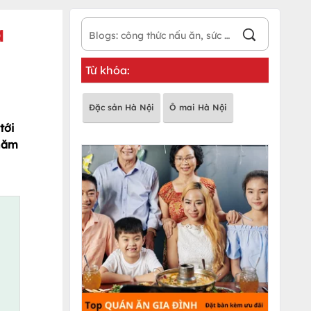
a
Từ khóa:
Đặc sản Hà Nội
Ô mai Hà Nội
tới
 năm