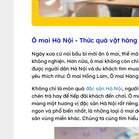
Ô mai Hà Nội - Thức quà vặt hàn
Ngày xưa cứ nói bầu bí mới ăn ô mai, thế mà
không nghiện. Hơn nữa, ô mai không còn chỉ
được người dân Hà Nội và du khách tìm mua 
yêu thích như: Ô mai Hồng Lam, Ô mai Hàng 
Không chỉ là món quà
đặc sản Hà Nội
, ngườ
chén trà hay để tiếp đãi khách đến chơi. Ô ma
mang một hương vị đặc sản Hà Nội rất riêng.
ngon và phổ biến nhất, là những loại ô mai 
sản vùng miền khác. Chúng ta cùng tìm hiểu