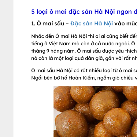
5 loại ô mai đặc sản Hà Nội ngon 
1. Ô mai sấu –
Đặc sản Hà Nội
vào mùa
Nhắc đến Ô mai Hà Nội thì ai ai cũng biết đ
tiếng ở Việt Nam mà còn ở cả nước ngoài. Ô m
tháng 9 hàng năm. Ô mai sấu được yêu thích b
nó còn là một loại quả dân giã, gắn với rất 
Ô mai sấu Hà Nội có rất nhiều loại từ ô mai 
Ngồi bên bờ hồ Hoàn Kiếm, ngắm gió chiều v