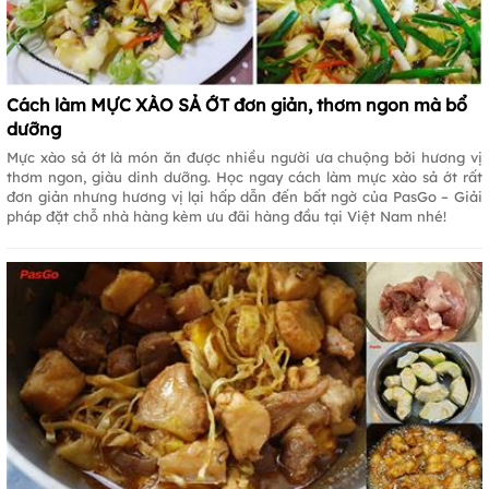
Cách làm MỰC XÀO SẢ ỚT đơn giản, thơm ngon mà bổ
dưỡng
Mực xào sả ớt là món ăn được nhiều người ưa chuộng bởi hương vị
thơm ngon, giàu dinh dưỡng. Học ngay cách làm mực xào sả ớt rất
đơn giản nhưng hương vị lại hấp dẫn đến bất ngờ của PasGo – Giải
pháp đặt chỗ nhà hàng kèm ưu đãi hàng đầu tại Việt Nam nhé!