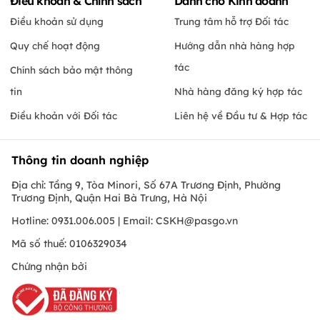
Điều khoản & Chính sách
Dành cho Kinh doanh
Điều khoản sử dụng
Trung tâm hỗ trợ Đối tác
Quy chế hoạt động
Hướng dẫn nhà hàng hợp
tác
Chính sách bảo mật thông
tin
Nhà hàng đăng ký hợp tác
Điều khoản với Đối tác
Liên hệ về Đầu tư & Hợp tác
Thông tin doanh nghiệp
Địa chỉ: Tầng 9, Tòa Minori, Số 67A Trương Định, Phường
Trương Định, Quận Hai Bà Trưng, Hà Nội
Hotline: 0931.006.005 | Email:
CSKH@pasgo.vn
Mã số thuế: 0106329034
Chứng nhận bởi