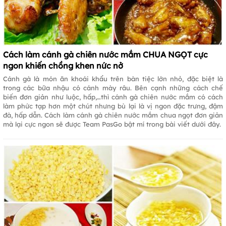
Cách làm cánh gà chiên nước mắm CHUA NGỌT cực
ngon khiến chồng khen nức nở
Cánh gà là món ăn khoái khẩu trên bàn tiệc lớn nhỏ, đặc biệt là
trong các bữa nhậu có cánh mày râu. Bên cạnh những cách chế
biến đơn giản như luộc, hấp,…thì cánh gà chiên nước mắm có cách
làm phức tạp hơn một chút nhưng bù lại là vị ngon đặc trưng, đậm
đà, hấp dẫn. Cách làm cánh gà chiên nước mắm chua ngọt đơn giản
mà lại cực ngon sẽ được Team PasGo bật mí trong bài viết dưới đây.