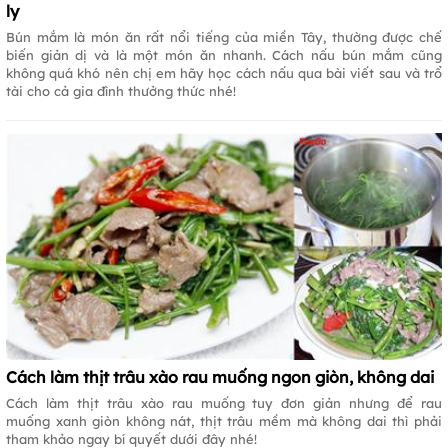
ly
Bún mắm là món ăn rất nổi tiếng của miền Tây, thường được chế
biến giản dị và là một món ăn nhanh. Cách nấu bún mắm cũng
không quá khó nên chị em hãy học cách nấu qua bài viết sau và trổ
tài cho cả gia đình thưởng thức nhé!
Cách làm thịt trâu xào rau muống ngon giòn, không dai
Cách làm thịt trâu xào rau muống tuy đơn giản nhưng để rau
muống xanh giòn không nát, thịt trâu mềm mà không dai thì phải
tham khảo ngay bí quyết dưới đây nhé!