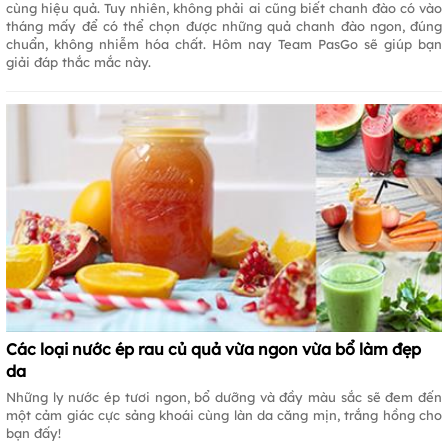
cùng hiệu quả. Tuy nhiên, không phải ai cũng biết chanh đào có vào
tháng mấy để có thể chọn được những quả chanh đào ngon, đúng
chuẩn, không nhiễm hóa chất. Hôm nay Team PasGo sẽ giúp bạn
giải đáp thắc mắc này.
Các loại nước ép rau củ quả vừa ngon vừa bổ làm đẹp
da
Những ly nước ép tươi ngon, bổ dưỡng và đầy màu sắc sẽ đem đến
một cảm giác cực sảng khoái cùng làn da căng mịn, trắng hồng cho
bạn đấy!