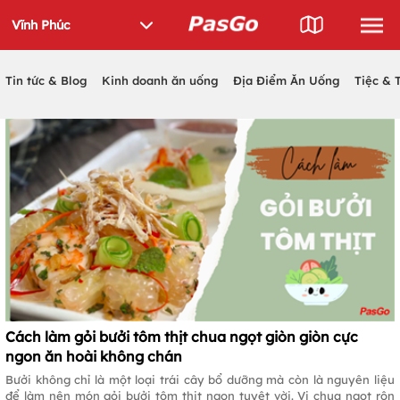
Tin tức & Blog
Kinh doanh ăn uống
Địa Điểm Ăn Uống
Tiệc & 
Cách làm gỏi bưởi tôm thịt chua ngọt giòn giòn cực
ngon ăn hoài không chán
Bưởi không chỉ là một loại trái cây bổ dưỡng mà còn là nguyên liệu
để làm nên món gỏi bưởi tôm thịt ngon tuyệt vời. Vị chua ngọt rôn