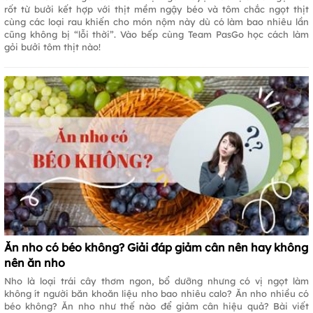
rốt từ bưởi kết hợp với thịt mềm ngậy béo và tôm chắc ngọt thịt
cùng các loại rau khiến cho món nộm này dù có làm bao nhiêu lần
cũng không bị “lỗi thời”. Vào bếp cùng Team PasGo học cách làm
gỏi bưởi tôm thịt nào!
Ăn nho có béo không? Giải đáp giảm cân nên hay không
nên ăn nho
Nho là loại trái cây thơm ngon, bổ dưỡng nhưng có vị ngọt làm
không ít người băn khoăn liệu nho bao nhiêu calo? Ăn nho nhiều có
béo không? Ăn nho như thế nào để giảm cân hiệu quả? Bài viết