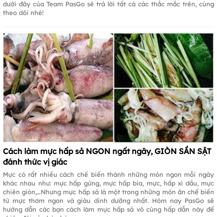
dưới đây của Team PasGo sẽ trả lời tất cả các thắc mắc trên, cùng
theo dõi nhé!
Cách làm mực hấp sả NGON ngất ngây, GIÒN SẦN SẬT
đánh thức vị giác
Mực có rất nhiều cách chế biến thành những món ngon mỗi ngày
khác nhau như: mực hấp gừng, mực hấp bia, mực, hấp xì dầu, mực
chiên giòn,…Nhưng mực hấp sả là một trong những món ăn chế biến
từ mực thơm ngon và giàu dinh dưỡng nhất. Hôm nay PasGo sẽ
hướng dẫn các bạn cách làm mực hấp sả vô cùng hấp dẫn này để