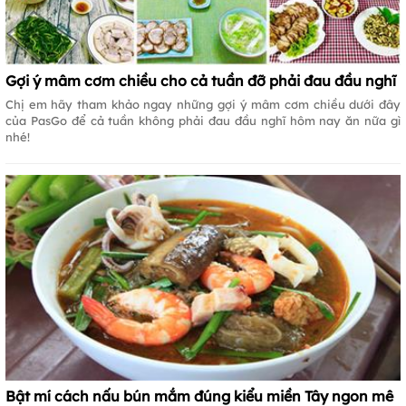
Gợi ý mâm cơm chiều cho cả tuần đỡ phải đau đầu nghĩ
Chị em hãy tham khảo ngay những gợi ý mâm cơm chiều dưới đây
của PasGo để cả tuần không phải đau đầu nghĩ hôm nay ăn nữa gì
nhé!
Bật mí cách nấu bún mắm đúng kiểu miền Tây ngon mê