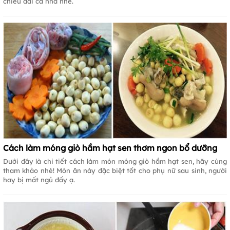
chiêu đãi cả nhà nhé.
Cách làm móng giò hầm hạt sen thơm ngon bổ dưỡng
Dưới đây là chi tiết cách làm món móng giò hầm hạt sen, hãy cùng
tham khảo nhé! Món ăn này đặc biệt tốt cho phụ nữ sau sinh, người
hay bị mất ngủ đấy ạ.