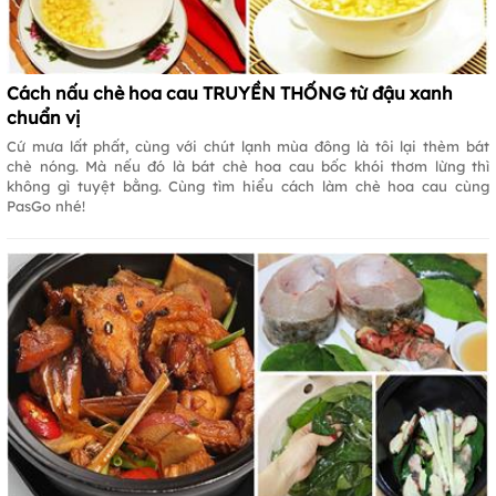
Cách nấu chè hoa cau TRUYỀN THỐNG từ đậu xanh
chuẩn vị
Cứ mưa lất phất, cùng với chút lạnh mùa đông là tôi lại thèm bát
chè nóng. Mà nếu đó là bát chè hoa cau bốc khói thơm lừng thì
không gì tuyệt bằng. Cùng tìm hiểu cách làm chè hoa cau cùng
PasGo nhé!