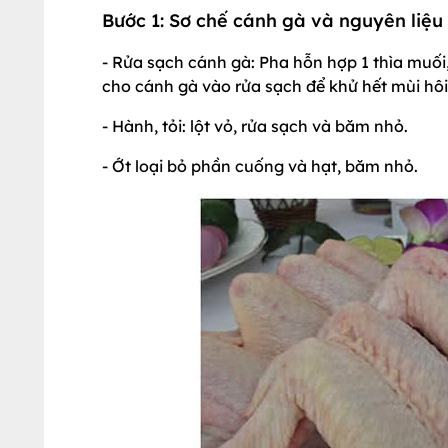
Bước 1: Sơ chế cánh gà và nguyên liệu
- Rửa sạch cánh gà: Pha hỗn hợp 1 thìa muối,
cho cánh gà vào rửa sạch để khử hết mùi hôi
- Hành, tỏi: lột vỏ, rửa sạch và băm nhỏ.
- Ớt loại bỏ phần cuống và hạt, băm nhỏ.