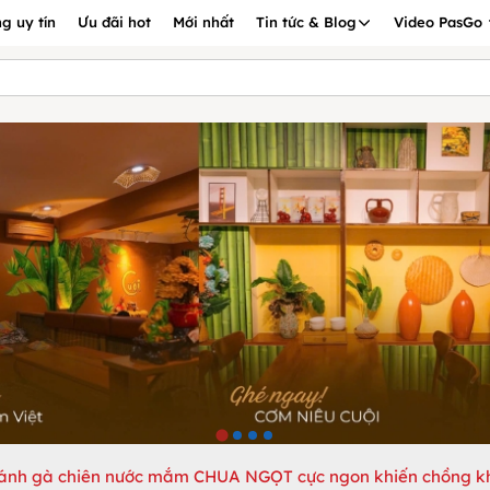
g uy tín
Ưu đãi hot
Mới nhất
Tin tức & Blog
Video PasGo
ánh gà chiên nước mắm CHUA NGỌT cực ngon khiến chồng k