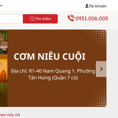
Tài khoản
0931.006.005
Tìm kiếm
hen nức nở