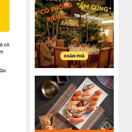
và có
ảm
sGo