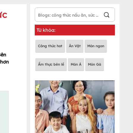
ực
Từ khóa:
Công thức hot
Ăn Vặt
Món ngon
Bên
 hơn
Ẩm thực bên lề
Món Á
Món Gà