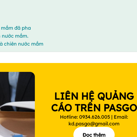
c mắm đã pha
n nước mắm.
gà chiên nước mắm
LIÊN HỆ QUẢNG
CÁO TRÊN PASG
Hotline: 0934.626.005 | Email:
kd.pasgo@gmail.com
Đọc thêm