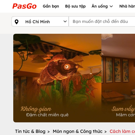
Gần bạn
Bộ sưu tập
Ăn uống
Nhà hàn
Tin tức & Blog
>
Món ngon & Công thức
>
Cách làm c