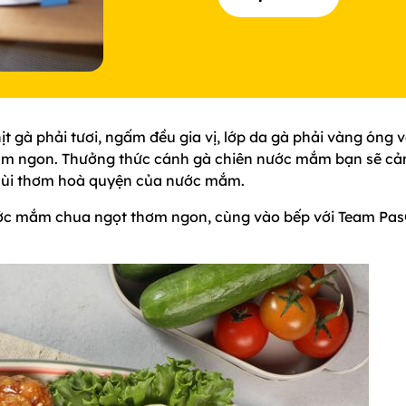
 gà phải tươi, ngấm đều gia vị, lớp da gà phải vàng óng 
 mắm ngon. Thưởng thức cánh gà chiên nước mắm bạn sẽ c
 mùi thơm hoà quyện của nước mắm.
nước mắm chua ngọt thơm ngon, cùng vào bếp với Team Pa