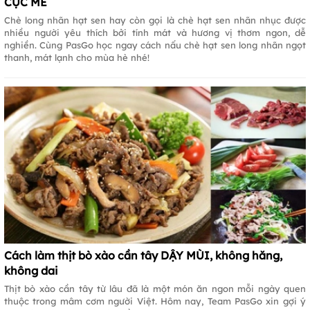
CỰC MÊ
Chè long nhãn hạt sen hay còn gọi là chè hạt sen nhãn nhục được
nhiều người yêu thích bởi tính mát và hương vị thơm ngon, dễ
nghiền. Cùng PasGo học ngay cách nấu chè hạt sen long nhãn ngọt
thanh, mát lạnh cho mùa hè nhé!
Cách làm thịt bò xào cần tây DẬY MÙI, không hăng,
không dai
Thịt bò xào cần tây từ lâu đã là một món ăn ngon mỗi ngày quen
thuộc trong mâm cơm người Việt. Hôm nay, Team PasGo xin gợi ý