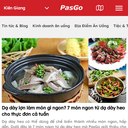
Tin tức & Blog
Kinh doanh ăn uống
Địa Điểm Ăn Uống
Tiệc & 
Dạ dày lợn làm món gì ngon? 7 món ngon từ dạ dày heo
cho thực đơn cả tuần
Dạ dày heo có thể dùng để chế biến thành nhiều món ngon, hấp
dẫn. Dưới đây là 7 món ngon từ dạ dày heo mà PasGo giới thiệu cho