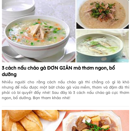
3 cách nấu cháo gà ĐƠN GIẢN mà thơm ngon, bổ
dưỡng
Nhiều người cho rằng cách nấu cháo gà thì chẳng có gì là khó
nhưng để nấu được một bát cháo gà vừa mềm, thơm và đậm đà thì
phải có bí quyết đấy nhé! Sau đây là 3 cách nấu cháo gà cực thơm
ngon, bổ dưỡng. Bạn tham khảo nhé!