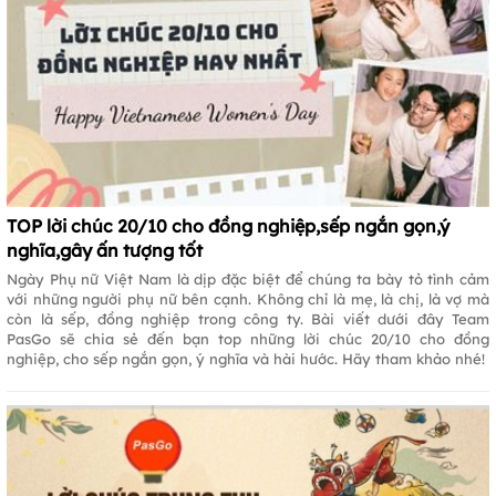
TOP lời chúc 20/10 cho đồng nghiệp,sếp ngắn gọn,ý
nghĩa,gây ấn tượng tốt
Ngày Phụ nữ Việt Nam là dịp đặc biệt để chúng ta bày tỏ tình cảm
với những người phụ nữ bên cạnh. Không chỉ là mẹ, là chị, là vợ mà
còn là sếp, đồng nghiệp trong công ty. Bài viết dưới đây Team
PasGo sẽ chia sẻ đến bạn top những lời chúc 20/10 cho đồng
nghiệp, cho sếp ngắn gọn, ý nghĩa và hài hước. Hãy tham khảo nhé!