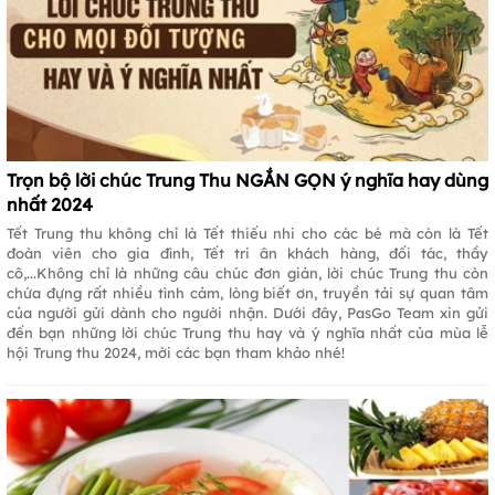
Trọn bộ lời chúc Trung Thu NGẮN GỌN ý nghĩa hay dùng
nhất 2024
Tết Trung thu không chỉ là Tết thiếu nhi cho các bé mà còn là Tết
đoàn viên cho gia đình, Tết tri ân khách hàng, đối tác, thầy
cô,...Không chỉ là những câu chúc đơn giản, lời chúc Trung thu còn
chứa đựng rất nhiều tình cảm, lòng biết ơn, truyền tải sự quan tâm
của người gửi dành cho người nhận. Dưới đây, PasGo Team xin gửi
đến bạn những lời chúc Trung thu hay và ý nghĩa nhất của mùa lễ
hội Trung thu 2024, mời các bạn tham khảo nhé!