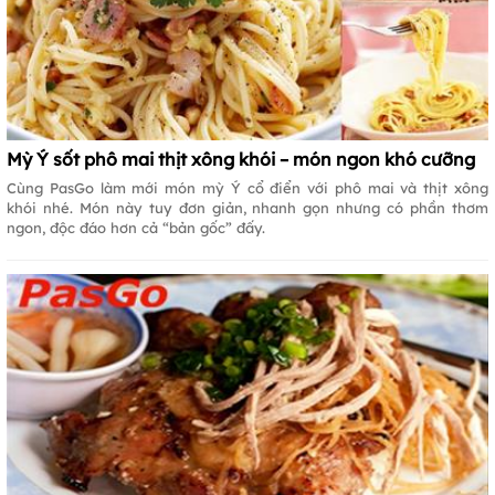
Mỳ Ý sốt phô mai thịt xông khói – món ngon khó cưỡng
Cùng PasGo làm mới món mỳ Ý cổ điển với phô mai và thịt xông
khói nhé. Món này tuy đơn giản, nhanh gọn nhưng có phần thơm
ngon, độc đáo hơn cả “bản gốc” đấy.