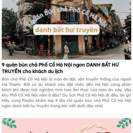
9 quán bún chả Phố Cổ Hà Nội ngon DANH BẤT HƯ
TRUYỀN cho khách du lịch
Bún chả Phố Cổ Hà Nội là món ăn đặc sản truyền thống của người
Hà Thành. Bất cứ du khách nào đặt chân đến Hà Nội cũng phấn
khích khi được trải nghiệm tinh hoa ẩm thực của món ăn này. Vậy
khu Phố Cổ Hà Nội nằm ở đâu? Du lịch Phố Cổ Hà Nội đi đâu, ăn gì?
Hãy cùng PasGo khám top 9 địa chỉ quán bún chả Phố Cổ Hà Nội
ngon danh bất hư truyền trong bài viết dưới đây nhé!