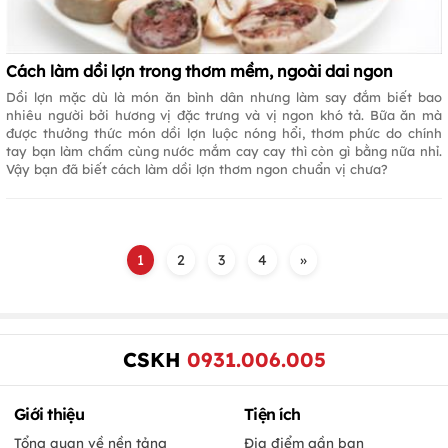
Cách làm dồi lợn trong thơm mềm, ngoài dai ngon
Dồi lợn mặc dù là món ăn bình dân nhưng làm say đắm biết bao
nhiêu người bởi hương vị đặc trưng và vị ngon khó tả. Bữa ăn mà
được thưởng thức món dồi lợn luộc nóng hổi, thơm phức do chính
tay bạn làm chấm cùng nước mắm cay cay thì còn gì bằng nữa nhỉ.
Vậy bạn đã biết cách làm dồi lợn thơm ngon chuẩn vị chưa?
1
2
3
4
»
CSKH
0931.006.005
Giới thiệu
Tiện ích
Tổng quan về nền tảng
Địa điểm gần bạn