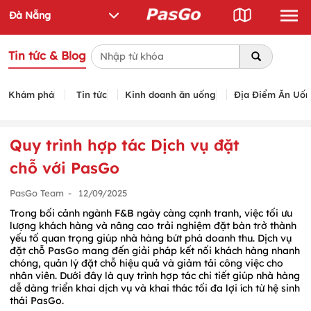
Tin tức & Blog
Khám phá
Tin tức
Kinh doanh ăn uống
Địa Điểm Ăn Uố
Quy trình hợp tác Dịch vụ đặt
chỗ với PasGo
PasGo Team
-
12/09/2025
Trong bối cảnh ngành F&B ngày càng cạnh tranh, việc tối ưu
lượng khách hàng và nâng cao trải nghiệm đặt bàn trở thành
yếu tố quan trọng giúp nhà hàng bứt phá doanh thu. Dịch vụ
đặt chỗ PasGo mang đến giải pháp kết nối khách hàng nhanh
chóng, quản lý đặt chỗ hiệu quả và giảm tải công việc cho
nhân viên. Dưới đây là quy trình hợp tác chi tiết giúp nhà hàng
dễ dàng triển khai dịch vụ và khai thác tối đa lợi ích từ hệ sinh
thái PasGo.