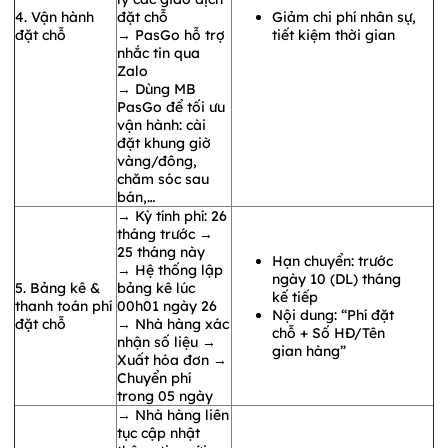
4. Vận hành
đặt chỗ
Giảm chi phí nhân sự,
đặt chỗ
→ PasGo hỗ trợ
tiết kiệm thời gian
nhắc tin qua
Zalo
→ Dùng MB
PasGo để tối ưu
vận hành: cài
đặt khung giờ
vàng/đông,
chăm sóc sau
bán,…
→ Kỳ tính phí: 26
tháng trước →
25 tháng này
Hạn chuyển: trước
→ Hệ thống lập
ngày 10 (DL) tháng
5. Bảng kê &
bảng kê lúc
kế tiếp
thanh toán phí
00h01 ngày 26
Nội dung: “Phí đặt
đặt chỗ
→ Nhà hàng xác
chỗ + Số HĐ/Tên
nhận số liệu →
gian hàng”
Xuất hóa đơn →
Chuyển phí
trong 05 ngày
→ Nhà hàng liên
tục cập nhật