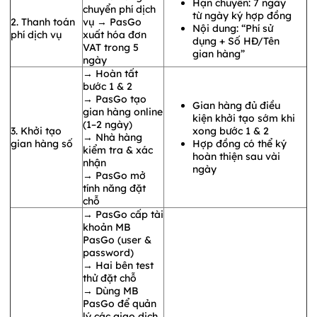
Hạn chuyển: 7 ngày
chuyển phí dịch
từ ngày ký hợp đồng
2. Thanh toán
vụ → PasGo
Nội dung: “Phí sử
phí dịch vụ
xuất hóa đơn
dụng + Số HĐ/Tên
VAT trong 5
gian hàng”
ngày
→ Hoàn tất
bước 1 & 2
→ PasGo tạo
Gian hàng đủ điều
gian hàng online
kiện khởi tạo sớm khi
(1–2 ngày)
3. Khởi tạo
xong bước 1 & 2
→ Nhà hàng
gian hàng số
Hợp đồng có thể ký
kiểm tra & xác
hoàn thiện sau vài
nhận
ngày
→ PasGo mở
tính năng đặt
chỗ
→ PasGo cấp tài
khoản MB
PasGo (user &
password)
→ Hai bên test
thử đặt chỗ
→ Dùng MB
PasGo để quản
lý các giao dịch