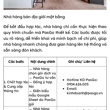
Nhà hàng bản địa giới mặt bằng
Để bắt đầu hợp tác, nhà hàng chỉ cần thực hiện theo
quy trình chuẩn mà PasGo thiết kế. Các bước được tối
ưu rõ ràng, dễ triển khai và minh bạch về chi phí, giúp
nhà hàng nhanh chóng đưa gian hàng lên hệ thống và
sẵn sàng đón khách.
Các bước
Nội dung chính
Ghi chú/ Liên hệ
→ Nhà hàng
chọn gói dịch vụ
→ PasGo tư vấn
Hotline KD PasGo:
1. Chốt hợp tác
→ Đồng ý hợp
0934.626.005
& Cung cấp
tác
Email:
thông tin
→ Điền biểu
kinhdoanh@pasgo.vn
mẫu Google
Sheet do PasGo
gửi
→ Nhà hàng