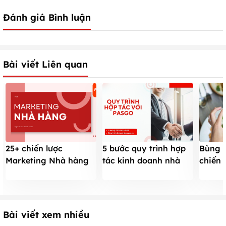
Đánh giá Bình luận
Bài viết Liên quan
25+ chiến lược
5 bước quy trình hợp
Bùng 
Marketing Nhà hàng
tác kinh doanh nhà
chiến 
đỉnh cao năm 2026 -
hàng mới với PasGo
Nhà H
PasGo.vn
- Pas
Bài viết xem nhiều