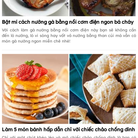
Bật mí cách nướng gà bằng nồi cơm điện ngon bá cháy
Với cách làm gà nướng bằng nồi cơm điện này bạn sẽ không cần
đến lò nướng, lò vi sóng hay vất vả nướng bằng than củi mà vẫn có
món gà nướng ngon miễn chê nhé!
Làm 5 món bánh hấp dẫn chỉ với chiếc chảo chống dính
Chỉ với một chút khéo léo và mộ chiếc chảo chống dính là bạn có