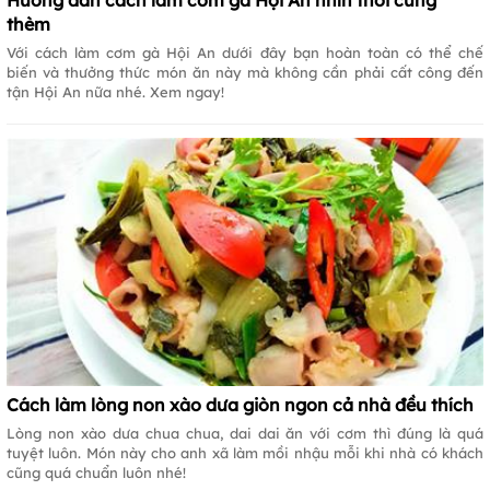
Hướng dẫn cách làm cơm gà Hội An nhìn thôi cũng
thèm
Với cách làm cơm gà Hội An dưới đây bạn hoàn toàn có thể chế
biến và thưởng thức món ăn này mà không cần phải cất công đến
tận Hội An nữa nhé. Xem ngay!
Cách làm lòng non xào dưa giòn ngon cả nhà đều thích
Lòng non xào dưa chua chua, dai dai ăn với cơm thì đúng là quá
tuyệt luôn. Món này cho anh xã làm mồi nhậu mỗi khi nhà có khách
cũng quá chuẩn luôn nhé!