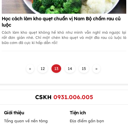
Học cách làm kho quẹt chuẩn vị Nam Bộ chấm rau củ
luộc
Cách làm kho quẹt không hề khó như mình vẫn nghĩ mà ngược lại
rất đơn giản nhé. Chỉ một chén kho quẹt và một đĩa rau củ luộc là
bữa cơm đã cực kì hấp dẫn rồi!
«
12
13
14
15
»
CSKH
0931.006.005
Giới thiệu
Tiện ích
Tổng quan về nền tảng
Địa điểm gần bạn