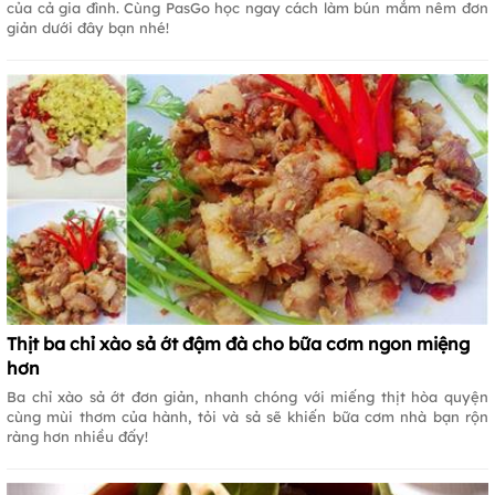
của cả gia đình. Cùng PasGo học ngay cách làm bún mắm nêm đơn
giản dưới đây bạn nhé!
Thịt ba chỉ xào sả ớt đậm đà cho bữa cơm ngon miệng
hơn
Ba chỉ xào sả ớt đơn giản, nhanh chóng với miếng thịt hòa quyện
cùng mùi thơm của hành, tỏi và sả sẽ khiến bữa cơm nhà bạn rộn
ràng hơn nhiều đấy!