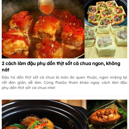
2 cách làm đậu phụ dồn thịt sốt cà chua ngon, không
nát
Đậu hũ dồn thịt sốt cà chua là món ăn quen thuộc, ngon miệng lại
rất đơn giản, dễ làm. Cùng PasGo tham khảo ngay cách làm đậu
phụ dồn thịt sốt cà chua nhé!