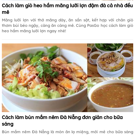
Cách làm giò heo hầm măng lưỡi lợn đậm đà cả nhà đều
mê
Măng lưỡi lợn với thớ măng dày, ăn sần sật, kết hợp với chân giò
thơm bùi béo ngậy, càng ăn càng mê. Cùng PasGo học cách làm giò
heo hầm măng lưỡi lợn ngay nhé!
Cách làm bún mắm nêm Đà Nẵng đơn giản cho bữa
sáng
Bún mắm nêm Đà Nẵng là món ăn lạ miệng, mới mẻ cho bữa sáng