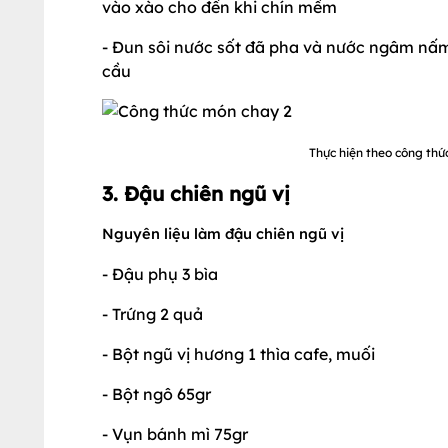
vào xào cho đến khi chín mềm
- Đun sôi nước sốt đã pha và nước ngâm nấm
cầu
Thực hiện theo công th
3. Đậu chiên ngũ vị
Nguyên liệu làm đậu chiên ngũ vị
- Đậu phụ 3 bìa
- Trứng 2 quả
- Bột ngũ vị hương 1 thìa cafe, muối
- Bột ngô 65gr
- Vụn bánh mì 75gr