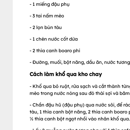
- 1 miếng đậu phụ
- 3 tai nấm mèo
- 2 lọn bún tàu
- 1 chén nước cốt dừa
- 2 thìa canh boaro phi
- Đường, muối, bột năng, dầu ăn, nước tương,
Cách làm khổ qua kho chay
- Khổ qua bỏ ruột, rửa sạch và cắt thành t
mèo trong nước nóng sau đó thái sợi và bă
- Chần đậu hũ (đậu phụ) qua nước sôi, để r
tàu, 1 thìa canh bột năng, 2 thìa canh boaro 
½ thìa canh bột ngọt nhồi vào nhân khổ qua.