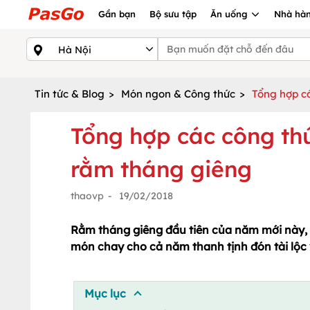
Gần bạn
Bộ sưu tập
Ăn uống
Nhà hàn
Tin tức & Blog
>
Món ngon & Công thức
>
Tổng hợp c
Tổng hợp các công t
rằm tháng giêng
thaovp
-
19/02/2018
Rằm tháng giêng đầu tiên của năm mới này
món chay cho cả năm thanh tịnh đón tài lộc
Mục lục