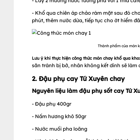
- Lấy 2 muỗng nước tương pha với 1 thìa cafe
- Khổ qua chiên áp chảo rám mặt sau đó cho
phút, thêm nước dừa, tiếp tục cho ớt hiểm đã
Thành phẩm của món kh
Lưu ý khi thực hiện công thức món chay khổ qua kho:
săn tránh bị bở, nhân không kết dính sẽ là
2. Đậu phụ cay Tứ Xuyên chay
Nguyên liệu làm đậu phụ sốt cay Tứ X
- Đậu phụ 400gr
- Nấm hương khô 50gr
- Nước muối pha loãng