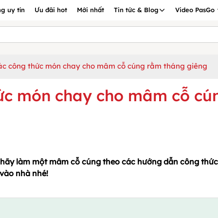
g uy tín
Ưu đãi hot
Mới nhất
Tin tức & Blog
Video PasGo
ác công thức món chay cho mâm cỗ cúng rằm tháng giêng
hức món chay cho mâm cỗ cú
, hãy làm một mâm cỗ cúng theo các hướng dẫn công thức
 vào nhà nhé!