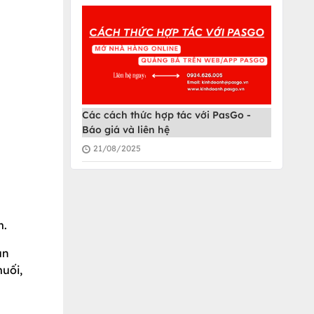
Các cách thức hợp tác với PasGo -
Báo giá và liên hệ
21/08/2025
m
m.
ún
muối,