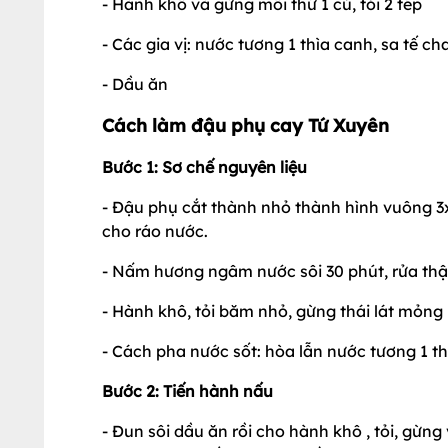
- Hành khô và gừng mỗi thứ 1 củ, tỏi 2 tép
- Các gia vị: nước tương 1 thìa canh, sa tế c
- Dầu ăn
Cách làm đậu phụ cay Tứ Xuyên
Bước 1: Sơ chế nguyên liệu
- Đậu phụ cắt thành nhỏ thành hình vuông 3
cho ráo nước.
- Nấm hương ngâm nước sôi 30 phút, rửa thậ
- Hành khô, tỏi băm nhỏ, gừng thái lát mỏng
- Cách pha nước sốt: hòa lẫn nước tương 1 thì
Bước 2: Tiến hành nấu
- Đun sôi dầu ăn rồi cho hành khô , tỏi, gừn