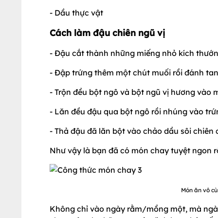
- Dầu thực vật
Cách làm đậu chiên ngũ vị
- Đậu cắt thành những miếng nhỏ kích thướ
- Đập trứng thêm một chút muối rồi đánh ta
- Trộn đều bột ngô và bột ngũ vị hương vào 
- Lăn đều đậu qua bột ngô rồi nhúng vào tr
- Thả đậu đã lăn bột vào chảo dầu sôi chiên 
Như vậy là bạn đã có món chay tuyệt ngon r
Món ăn vô cù
Không chỉ vào ngày rằm/mồng một, mà ngày