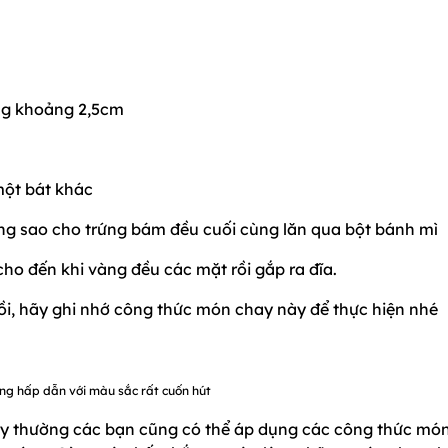
ng khoảng 2,5cm
n
một bát khác
ứng sao cho trứng bám đều cuối cùng lăn qua bột bánh mì
cho đến khi vàng đều các mặt rồi gắp ra đĩa.
ồi, hãy ghi nhớ công thức món chay này để thực hiện nhé
ng hấp dẫn với màu sắc rất cuốn hút
 thường các bạn cũng có thể áp dụng các công thức mó