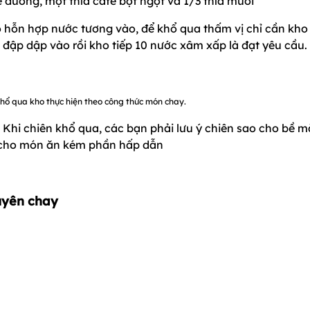
 đường, một thìa cafe bột ngọt và 1/3 thìa muối
 hỗn hợp nước tương vào, để khổ qua thấm vị chỉ cần kho
 đập dập vào rồi kho tiếp 10 nước xâm xấp là đạt yêu cầu.
ổ qua kho thực hiện theo công thức món chay.
Khi chiên khổ qua, các bạn phải lưu ý chiên sao cho bề m
m cho món ăn kém phần hấp dẫn
uyên chay