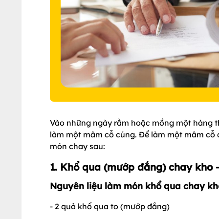
Vào những ngày rằm hoặc mồng một hàng thá
làm một mâm cỗ cúng. Để làm một mâm cỗ cú
món chay sau:
1. Khổ qua (mướp đắng) chay kho 
Nguyên liệu làm món khổ qua chay kh
- 2 quả khổ qua to (mướp đắng)