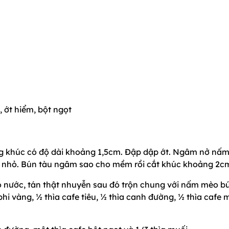
 ớt hiểm, bột ngọt
ừng khúc có độ dài khoảng 1,5cm. Đập dập ớt. Ngâm nở nấ
m nhỏ. Bún tàu ngâm sao cho mềm rồi cắt khúc khoảng 2c
áo nước, tán thật nhuyễn sau đó trộn chung với nấm mèo b
phi vàng, ½ thìa cafe tiêu, ½ thìa canh đường, ½ thìa cafe 