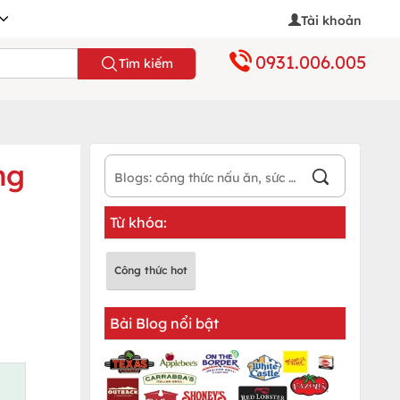
Tài khoản
0931.006.005
Tìm kiếm
ng
Từ khóa:
Công thức hot
Bài Blog nổi bật