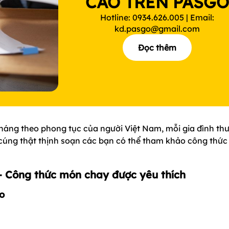
CÁO TRÊN PASG
Hotline: 0934.626.005 | Email:
kd.pasgo@gmail.com
Đọc thêm
ng theo phong tục của người Việt Nam, mỗi gia đình th
ng thật thịnh soạn các bạn có thể tham khảo công thức
– Công thức món chay được yêu thích
o