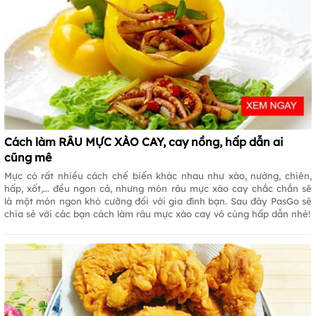
Cách làm RÂU MỰC XÀO CAY, cay nồng, hấp dẫn ai
cũng mê
Mực có rất nhiều cách chế biến khác nhau như xào, nướng, chiên,
hấp, xốt,... đều ngon cả, nhưng món râu mực xào cay chắc chắn sẽ
là một món ngon khó cưỡng đối với gia đình bạn. Sau đây PasGo sẽ
chia sẻ với các bạn cách làm râu mực xào cay vô cùng hấp dẫn nhé!