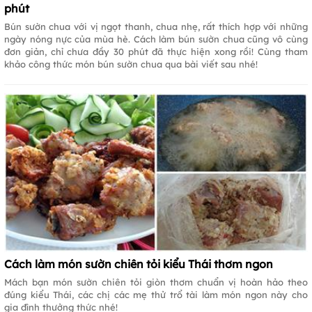
phút
Bún sườn chua với vị ngọt thanh, chua nhẹ, rất thích hợp với những
ngày nóng nực của mùa hè. Cách làm bún sườn chua cũng vô cùng
đơn giản, chỉ chưa đầy 30 phút đã thực hiện xong rồi! Cùng tham
khảo công thức món bún sườn chua qua bài viết sau nhé!
Cách làm món sườn chiên tỏi kiểu Thái thơm ngon
Mách bạn món sườn chiên tỏi giòn thơm chuẩn vị hoàn hảo theo
đúng kiểu Thái, các chị các mẹ thử trổ tài làm món ngon này cho
gia đình thưởng thức nhé!