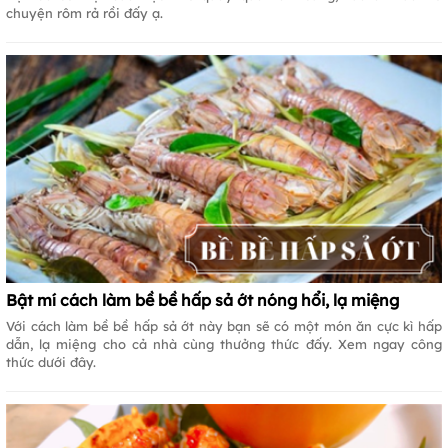
chuyện rôm rả rồi đấy ạ.
Bật mí cách làm bề bề hấp sả ớt nóng hổi, lạ miệng
Với cách làm bề bề hấp sả ớt này bạn sẽ có một món ăn cực kì hấp
dẫn, lạ miệng cho cả nhà cùng thưởng thức đấy. Xem ngay công
thức dưới đây.