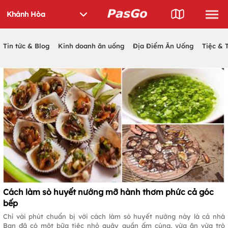
Tin tức & Blog
Kinh doanh ăn uống
Địa Điểm Ăn Uống
Tiệc & 
Cách làm sò huyết nướng mỡ hành thơm phức cả góc
bếp
Chỉ vài phút chuẩn bị với cách làm sò huyết nướng này là cả nhà
Bạn đã có một bữa tiệc nhỏ quây quần ấm cúng, vừa ăn vừa trò