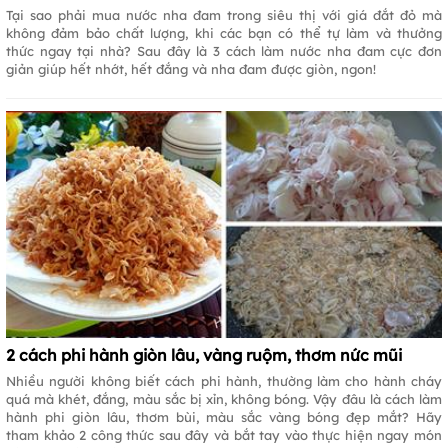
Tại sao phải mua nước nha đam trong siêu thị với giá đắt đỏ mà
không đảm bảo chất lượng, khi các bạn có thể tự làm và thưởng
thức ngay tại nhà? Sau đây là 3 cách làm nước nha đam cực đơn
giản giúp hết nhớt, hết đắng và nha đam được giòn, ngon!
2 cách phi hành giòn lâu, vàng ruộm, thơm nức mũi
Nhiều người không biết cách phi hành, thường làm cho hành cháy
quá mà khét, đắng, màu sắc bị xỉn, không bóng. Vậy đâu là cách làm
hành phi giòn lâu, thơm bùi, màu sắc vàng bóng đẹp mắt? Hãy
tham khảo 2 công thức sau đây và bắt tay vào thực hiện ngay món