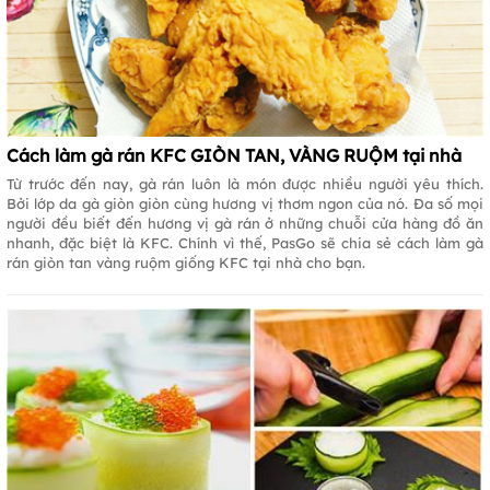
Cách làm gà rán KFC GIÒN TAN, VÀNG RUỘM tại nhà
Từ trước đến nay, gà rán luôn là món được nhiều người yêu thích.
Bởi lớp da gà giòn giòn cùng hương vị thơm ngon của nó. Đa số mọi
người đều biết đến hương vị gà rán ở những chuỗi cửa hàng đồ ăn
nhanh, đặc biệt là KFC. Chính vì thế, PasGo sẽ chia sẻ cách làm gà
rán giòn tan vàng ruộm giống KFC tại nhà cho bạn.