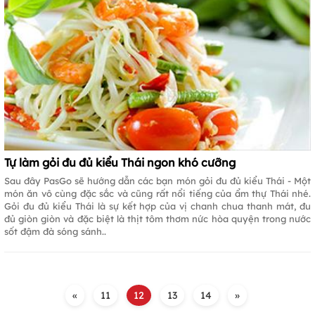
Tự làm gỏi đu đủ kiểu Thái ngon khó cưỡng
Sau đây PasGo sẽ hướng dẫn các bạn món gỏi đu đủ kiểu Thái - Một
món ăn vô cùng đặc sắc và cũng rất nổi tiếng của ẩm thự Thái nhé.
Gỏi đu đủ kiểu Thái là sự kết hợp của vị chanh chua thanh mát, đu
đủ giòn giòn và đặc biệt là thịt tôm thơm nức hòa quyện trong nước
sốt đậm đà sóng sánh..
«
11
12
13
14
»