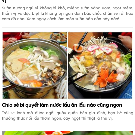
vị
Sườn nướng ngũ vị không bị khô, miếng sườn vàng ươm, ngọt mềm,
thấm vị và đặc biệt là không bị ngán đảm bảo chắc chắn sẽ rất hao
cơm đó nha. Xem ngay cách làm món sườn hấp dẫn này nào!
Chia sẻ bí quyết làm nước lẩu ăn lẩu nào cũng ngon
Trời se lạnh mà được ngồi quây quần bên gia đình, bạn bè cùng
thưởng thức nồi lẩu thơm ngon, cay ngọt thì thật là thú vị.