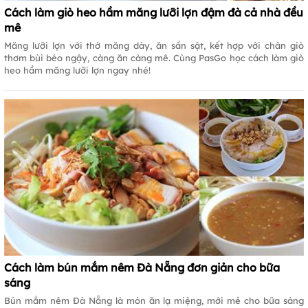
Cách làm giò heo hầm măng lưỡi lợn đậm đà cả nhà đều
mê
Măng lưỡi lợn với thớ măng dày, ăn sần sật, kết hợp với chân giò
thơm bùi béo ngậy, càng ăn càng mê. Cùng PasGo học cách làm giò
heo hầm măng lưỡi lợn ngay nhé!
Cách làm bún mắm nêm Đà Nẵng đơn giản cho bữa
sáng
Bún mắm nêm Đà Nẵng là món ăn lạ miệng, mới mẻ cho bữa sáng