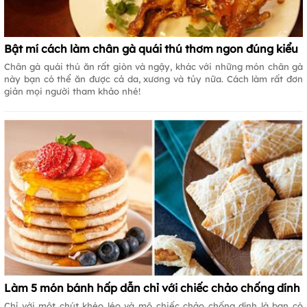
Bật mí cách làm chân gà quái thú thơm ngon đúng kiểu
Chân gà quái thú ăn rất giòn và ngậy, khác với những món chân gà
này bạn có thể ăn được cả da, xương và tủy nữa. Cách làm rất đơn
giản mọi người tham khảo nhé!
Làm 5 món bánh hấp dẫn chỉ với chiếc chảo chống dính
Chỉ với một chút khéo léo và mộ chiếc chảo chống dính là bạn có