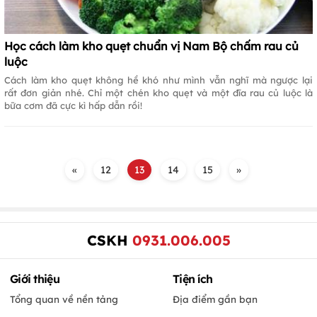
Học cách làm kho quẹt chuẩn vị Nam Bộ chấm rau củ
luộc
Cách làm kho quẹt không hề khó như mình vẫn nghĩ mà ngược lại
rất đơn giản nhé. Chỉ một chén kho quẹt và một đĩa rau củ luộc là
bữa cơm đã cực kì hấp dẫn rồi!
«
12
13
14
15
»
CSKH
0931.006.005
Giới thiệu
Tiện ích
Tổng quan về nền tảng
Địa điểm gần bạn