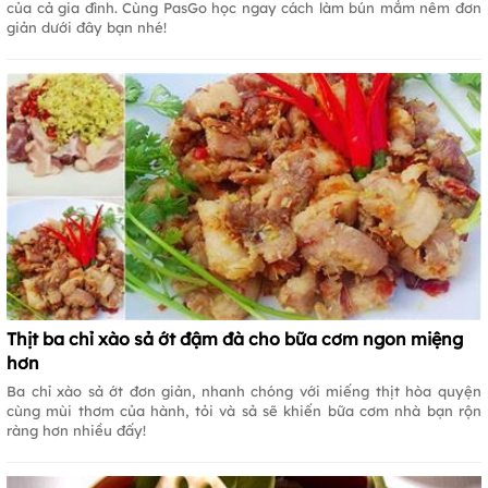
của cả gia đình. Cùng PasGo học ngay cách làm bún mắm nêm đơn
giản dưới đây bạn nhé!
Thịt ba chỉ xào sả ớt đậm đà cho bữa cơm ngon miệng
hơn
Ba chỉ xào sả ớt đơn giản, nhanh chóng với miếng thịt hòa quyện
cùng mùi thơm của hành, tỏi và sả sẽ khiến bữa cơm nhà bạn rộn
ràng hơn nhiều đấy!