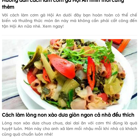
Hướng dẫn cách làm cơm gà Hội An nhìn thôi cũng
thèm
Với cách làm cơm gà Hội An dưới đây bạn hoàn toàn có thể chế
biến và thưởng thức món ăn này mà không cần phải cất công đến
tận Hội An nữa nhé. Xem ngay!
Cách làm lòng non xào dưa giòn ngon cả nhà đều thích
Lòng non xào dưa chua chua, dai dai ăn với cơm thì đúng là quá
tuyệt luôn. Món này cho anh xã làm mồi nhậu mỗi khi nhà có khách
cũng quá chuẩn luôn nhé!