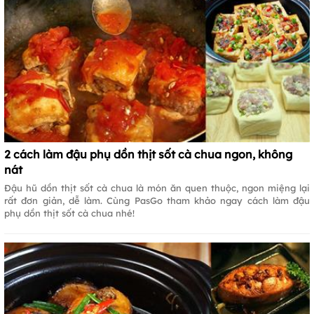
2 cách làm đậu phụ dồn thịt sốt cà chua ngon, không
nát
Đậu hũ dồn thịt sốt cà chua là món ăn quen thuộc, ngon miệng lại
rất đơn giản, dễ làm. Cùng PasGo tham khảo ngay cách làm đậu
phụ dồn thịt sốt cà chua nhé!