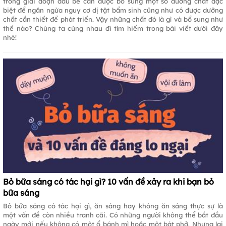
trong giai đoạn đầu bé cần được bổ sung một số dưỡng chất đặc
biệt để ngăn ngừa nguy cơ dị tật bẩm sinh cũng như có được dưỡng
chất cần thiết để phát triển. Vậy những chất đó là gì và bổ sung như
thế nào? Chúng ta cùng nhau đi tìm hiểm trong bài viết dưới đây
nhé!
Bỏ bữa sáng có tác hại gì? 10 vấn đề xảy ra khi bạn bỏ
bữa sáng
Bỏ bữa sáng có tác hại gì, ăn sáng hay không ăn sáng thực sự là
một vấn đề còn nhiều tranh cãi. Có những người không thể bắt đầu
ngày mới nếu không có một ổ bánh mì hoặc một bát phở. Nhưng lại