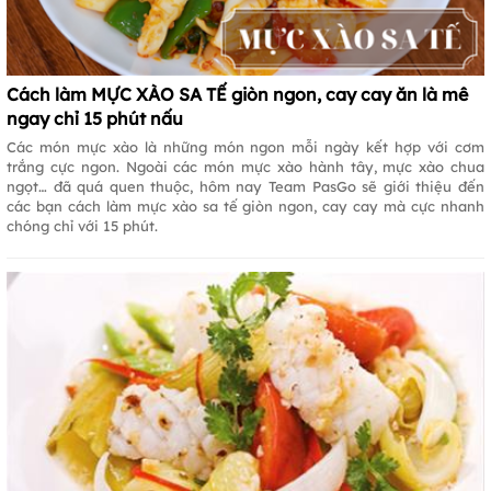
Cách làm MỰC XÀO SA TẾ giòn ngon, cay cay ăn là mê
ngay chỉ 15 phút nấu
Các món mực xào là những món ngon mỗi ngày kết hợp với cơm
trắng cực ngon. Ngoài các món mực xào hành tây, mực xào chua
ngọt… đã quá quen thuộc, hôm nay Team PasGo sẽ giới thiệu đến
các bạn cách làm mực xào sa tế giòn ngon, cay cay mà cực nhanh
chóng chỉ với 15 phút.