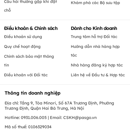
Câu hỏi thường gặp khi đặt
Khám phá các Bộ sưu tập
chỗ
Điều khoản & Chính sách
Dành cho Kinh doanh
Điều khoản sử dụng
Trung tâm hỗ trợ Đối tác
Quy chế hoạt động
Hướng dẫn nhà hàng hợp
tác
Chính sách bảo mật thông
tin
Nhà hàng đăng ký hợp tác
Điều khoản với Đối tác
Liên hệ về Đầu tư & Hợp tác
Thông tin doanh nghiệp
Địa chỉ: Tầng 9, Tòa Minori, Số 67A Trương Định, Phường
Trương Định, Quận Hai Bà Trưng, Hà Nội
Hotline: 0931.006.005 | Email:
CSKH@pasgo.vn
Mã số thuế: 0106329034