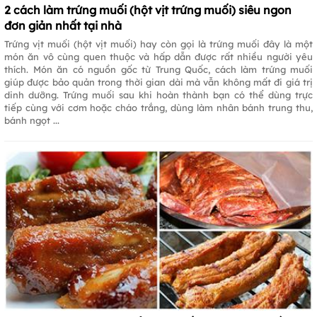
2 cách làm trứng muối (hột vịt trứng muối) siêu ngon
đơn giản nhất tại nhà
Trứng vịt muối (hột vịt muối) hay còn gọi là trứng muối đây là một
món ăn vô cùng quen thuộc và hấp dẫn được rất nhiều người yêu
thích. Món ăn có nguồn gốc từ Trung Quốc, cách làm trứng muối
giúp được bảo quản trong thời gian dài mà vẫn không mất đi giá trị
dinh dưỡng. Trứng muối sau khi hoàn thành bạn có thể dùng trực
tiếp cùng với cơm hoặc cháo trắng, dùng làm nhân bánh trung thu,
bánh ngọt ...