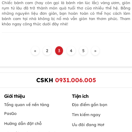
Chiếc bánh cam (hay còn gọi là bánh rán lúc lắc) vàng ươm, giòn
rụm từ lâu đã trở thành món quà tuổi thơ của nhiều thế hệ. Bằng
những nguyên liệu đơn giản, bạn hoàn toàn có thể học cách làm
bánh cam tại nhà không bị nổ mà vẫn giòn tan thơm phức. Tham
khảo ngay công thức dưới đây nhé!
«
2
3
4
5
»
CSKH
0931.006.005
Giới thiệu
Tiện ích
Tổng quan về nền tảng
Địa điểm gần bạn
PasGo
Tìm kiếm ngay
Hướng dẫn đặt chỗ
Ưu đãi đang Hot