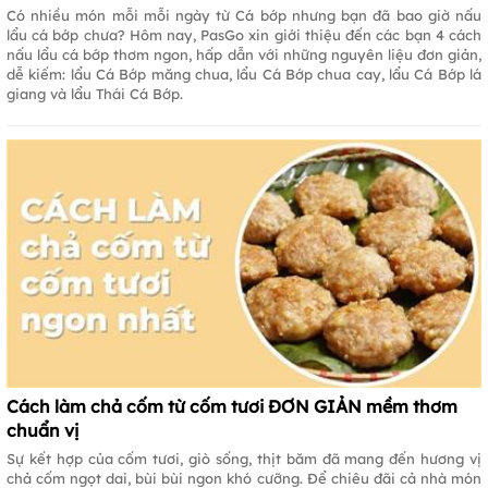
Có nhiều món mỗi mỗi ngày từ Cá bớp nhưng bạn đã bao giờ nấu
lẩu cá bớp chưa? Hôm nay, PasGo xin giới thiệu đến các bạn 4 cách
nấu lẩu cá bớp thơm ngon, hấp dẫn với những nguyên liệu đơn giản,
dễ kiếm: lẩu Cá Bớp măng chua, lẩu Cá Bớp chua cay, lẩu Cá Bớp lá
giang và lẩu Thái Cá Bớp.
Cách làm chả cốm từ cốm tươi ĐƠN GIẢN mềm thơm
chuẩn vị
Sự kết hợp của cốm tươi, giò sống, thịt băm đã mang đến hương vị
chả cốm ngọt dai, bùi bùi ngon khó cưỡng. Để chiêu đãi cả nhà món