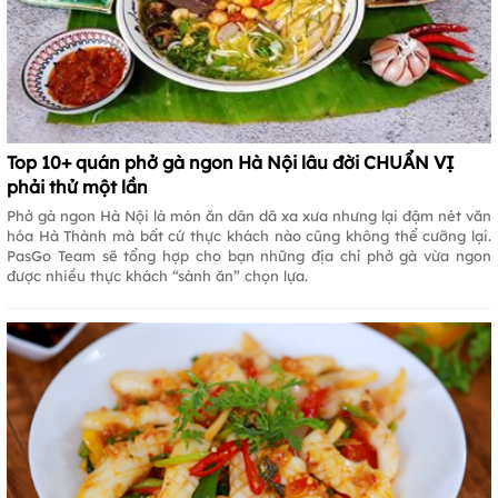
Top 10+ quán phở gà ngon Hà Nội lâu đời CHUẨN VỊ
phải thử một lần
Phở gà ngon Hà Nội là món ăn dân dã xa xưa nhưng lại đậm nét văn
hóa Hà Thành mà bất cứ thực khách nào cũng không thể cưỡng lại.
PasGo Team sẽ tổng hợp cho bạn những địa chỉ phở gà vừa ngon
được nhiều thực khách “sành ăn” chọn lựa.