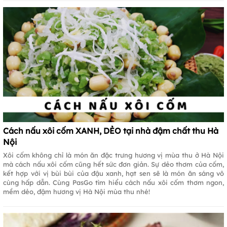
Cách nấu xôi cốm XANH, DẺO tại nhà đậm chất thu Hà
Nội
Xôi cốm không chỉ là món ăn đặc trưng hương vị mùa thu ở Hà Nội
mà cách nấu xôi cốm cũng hết sức đơn giản. Sự dẻo thơm của cốm,
kết hợp với vị bùi bùi của đậu xanh, hạt sen sẽ là món ăn sáng vô
cùng hấp dẫn. Cùng PasGo tìm hiểu cách nấu xôi cốm thơm ngon,
mềm dẻo, đậm hương vị Hà Nội mùa thu nhé!