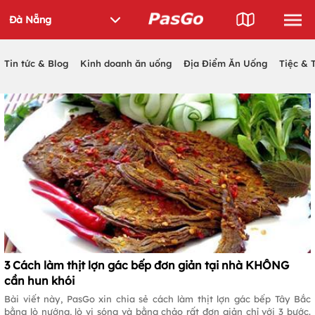
Tin tức & Blog
Kinh doanh ăn uống
Địa Điểm Ăn Uống
Tiệc & 
3 Cách làm thịt lợn gác bếp đơn giản tại nhà KHÔNG
cần hun khói
Bài viết này, PasGo xin chia sẻ cách làm thịt lợn gác bếp Tây Bắc
bằng lò nướng, lò vi sóng và bằng chảo rất đơn giản chỉ với 3 bước.