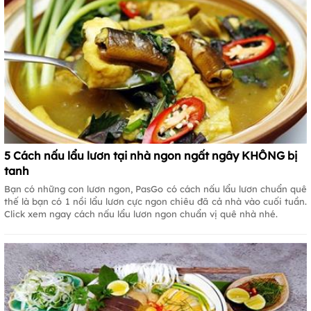
5 Cách nấu lẩu lươn tại nhà ngon ngất ngây KHÔNG bị
tanh
Bạn có những con lươn ngon, PasGo có cách nấu lẩu lươn chuẩn quê
thế là bạn có 1 nồi lẩu lươn cực ngon chiêu đã cả nhà vào cuối tuần.
Click xem ngay cách nấu lẩu lươn ngon chuẩn vị quê nhà nhé.