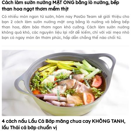
Cách làm sườn nướng MẬT ONG bằng lò nướng, bếp
than hoa ngọt thơm mềm thịt
Có nhiều món ngon từ sườn, hôm nay PasGo Team sẽ giới thiệu cho
bạn 2 cách làm sườn nướng mật ong bằng lò nướng và bằng bếp
than hoa, đảm bảo thơm ngon khó cưỡng. Cách làm sườn nướng
không quá khó, các nguyên liệu lại rất dễ kiếm, chỉ với vài mẹo nhỏ
bạn có ngay món ăn thơm phức, hấp dẫn chẳng thể nào chối từ.
4 cách nấu Lẩu Cá Bớp măng chua cay KHÔNG TANH,
lẩu Thái cá bớp chuẩn vị