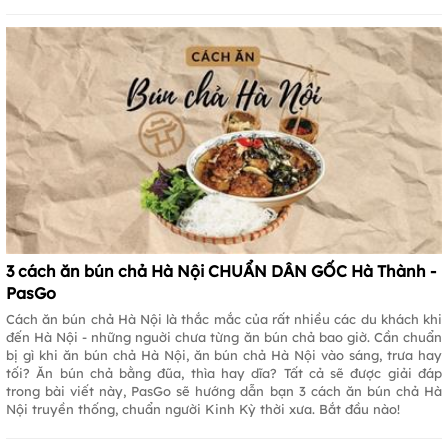
3 cách ăn bún chả Hà Nội CHUẨN DÂN GỐC Hà Thành -
PasGo
Cách ăn bún chả Hà Nội là thắc mắc của rất nhiều các du khách khi
đến Hà Nội - những nguời chưa từng ăn bún chả bao giờ. Cần chuẩn
bị gì khi ăn bún chả Hà Nội, ăn bún chả Hà Nội vào sáng, trưa hay
tối? Ăn bún chả bằng đũa, thìa hay dĩa? Tất cả sẽ được giải đáp
trong bài viết này, PasGo sẽ hướng dẫn bạn 3 cách ăn bún chả Hà
Nội truyền thống, chuẩn người Kinh Kỳ thời xưa. Bắt đầu nào!