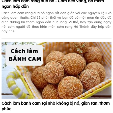
Cách làm cơm rang dưa bò - Cơm dẻo vàng, bò mềm
ngon hấp dẫn
Cách làm cơm rang dưa bò ngon rất đơn giản với các nguyên liệu vô
cùng quen thuộc. Chỉ 15 phút thôi và bạn đã có một món ăn đầy đủ
dinh dưỡng lại thơm ngon đến nức lòng. Vì thế, hãy tận dụng ngay
nồi cơm nguội để thực hiện món cơm rang Hà Thành đầy hấp dẫn
này nhé!
Cách làm bánh cam tại nhà không bị nổ, giòn tan, thơm
phức