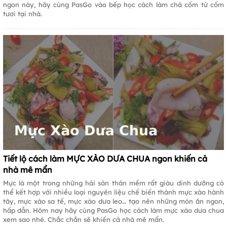
ngon này, hãy cùng PasGo vào bếp học cách làm chả cốm từ cốm
tươi tại nhà.
Tiết lộ cách làm MỰC XÀO DƯA CHUA ngon khiến cả
nhà mê mẩn
Mực là một trong những hải sản thân mềm rất giàu dinh dưỡng có
thể kết hợp với nhiều loại nguyên liệu chế biến thành mực xào hành
tây, mực xào sa tế, mực xào dưa leo… tạo nên những món ăn ngon,
hấp dẫn. Hôm nay hãy cùng PasGo học cách làm mực xào dưa chua
xem sao nhé. Chắc chắn sẽ khiến cả nhà mê mẩn.