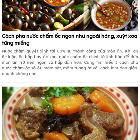
Cách pha nước chấm ốc ngon như ngoài hàng, xuýt xoa
từng miếng
Nước chấm quyết định tới 80% sự thành công của món ăn. Khi ăn
ốc luộc, ốc hấp hay ốc xào, nước chấm ốc chính là linh hồn để đưa
món ăn trở nên ngon và hấp dẫn hơn. Cùng tìm hiểu 3 cách pha
nước chấm ốc sả ớt, mắm sệt, mắm tương ớt với cách làm đơn giản,
nhanh chóng nhé.