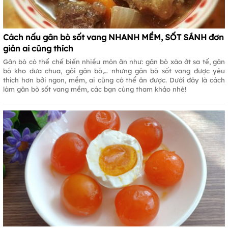
Cách nấu gân bò sốt vang NHANH MỀM, SỐT SÁNH đơn
giản ai cũng thích
Gân bò có thể chế biến nhiều món ăn như: gân bò xào ớt sa tế, gân
bò kho dưa chua, gỏi gân bò,… nhưng gân bò sốt vang được yêu
thích hơn bởi ngon, mềm, ai cũng có thể ăn được. Dưới đây là cách
làm gân bò sốt vang mềm, các bạn cùng tham khảo nhé!