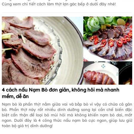
Cùng xem chi tiết cách làm thịt lợn gác bếp ở dưới đây nhé!
4 cách nấu Nạm Bò đơn giản, không hôi mà nhanh
mềm, dễ ăn
Nạm bò là phần thịt nằm giữa vai và bắp bò vì vậy có chứa cả gân
bò. Phần thịt này rất nhiều dinh dưỡng song lại cần chế biến đặc
biệt cẩn thận để loại bỏ mùi hôi mà không khiến nạm bò dai, mất
ngon. Dưới đây là 4 công thức nấu nạm bò cực ngon, giúp lưu giữ
toàn bộ giá trị dinh dưỡng!