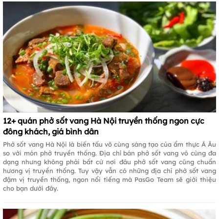
12+ quán phở sốt vang Hà Nội truyền thống ngon cực
đông khách, giá bình dân
Phở sốt vang Hà Nội là biến tấu vô cùng sáng tạo của ẩm thực Á Âu
so với món phở truyền thống. Địa chỉ bán phở sốt vang vô cùng đa
dạng nhưng không phải bất cứ nơi đâu phở sốt vang cũng chuẩn
hương vị truyền thống. Tuy vậy vẫn có những địa chỉ phở sốt vang
đậm vị truyền thống, ngon nổi tiếng mà PasGo Team sẽ giới thiệu
cho bạn dưới đây.