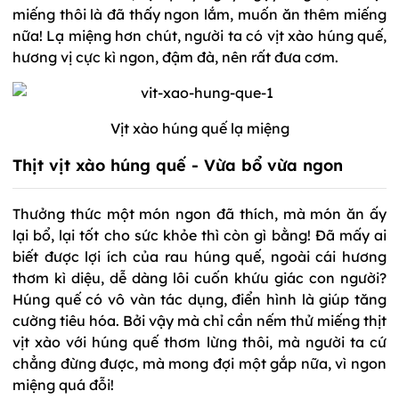
miếng thôi là đã thấy ngon lắm, muốn ăn thêm miếng
nữa! Lạ miệng hơn chút, người ta có vịt xào húng quế,
hương vị cực kì ngon, đậm đà, nên rất đưa cơm.
Vịt xào húng quế lạ miệng
Thịt vịt xào húng quế - Vừa bổ vừa ngon
Thưởng thức một món ngon đã thích, mà món ăn ấy
lại bổ, lại tốt cho sức khỏe thì còn gì bằng! Đã mấy ai
biết được lợi ích của rau húng quế, ngoài cái hương
thơm kì diệu, dễ dàng lôi cuốn khứu giác con người?
Húng quế có vô vàn tác dụng, điển hình là giúp tăng
cường tiêu hóa. Bởi vậy mà chỉ cần nếm thử miếng thịt
vịt xào với húng quế thơm lừng thôi, mà người ta cứ
chẳng đừng được, mà mong đợi một gắp nữa, vì ngon
miệng quá đỗi!