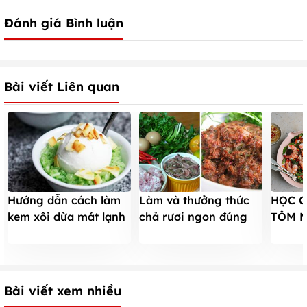
Đánh giá Bình luận
Bài viết Liên quan
Hướng dẫn cách làm
Làm và thưởng thức
HỌC C
kem xôi dừa mát lạnh
chả rươi ngon đúng
TÔM 
ngon mê ly
chuẩn Hải Phòng
GIẢN 
MÊ
Bài viết xem nhiều