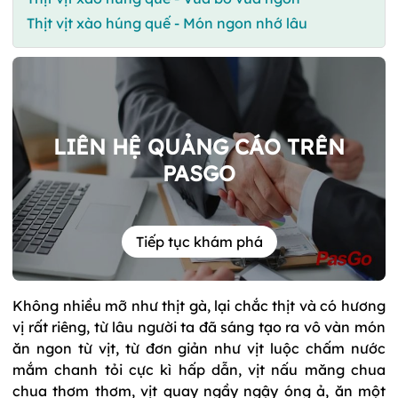
Thịt vịt xào húng quế - Món ngon nhớ lâu
LIÊN HỆ QUẢNG CÁO TRÊN
PASGO
Tiếp tục khám phá
Không nhiều mỡ như thịt gà, lại chắc thịt và có hương
vị rất riêng, từ lâu người ta đã sáng tạo ra vô vàn món
ăn ngon từ vịt, từ đơn giản như vịt luộc chấm nước
mắm chanh tỏi cực kì hấp dẫn, vịt nấu măng chua
chua thơm thơm, vịt quay ngầy ngậy óng ả, ăn một