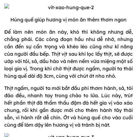
Húng quế giúp hương vị món ăn thêm thơm ngon
Để làm nên món ăn này, khó thì không nhưng dễ,
chẳng phải. Các công đoạn hầu như dễ nhớ, nhưng
cần đến sự cẩn trọng và khéo léo cũng như kĩ năng
của người đầu bếp. Thịt vịt sau khi lọc lấy thịt, sẽ được
ướp với tỏi, sả, dầu hào và nêm nếm vừa miệng một số
loại gia vị. Trong khi chờ thịt được ngấm, người ta thái
húng quế dài độ 3cm, cùng với chút ớt nho nhỏ.
Thịt ngấm, người ta mới bắt đầu phi thơm hành, sả, tỏi
đảo đều, nhanh tay trong chảo to lửa. Lúc này, trút
hết phần thịt đã thẩm thấu đậm đà hết gia vị vào xào
chung, rồi khi gần được mới cho thêm hành tây thái
sẵn, vì hành rất dễ chín. Ớt và húng quế cho vào cuối
cùng để làm dậy lên hương vị và tránh bị nát.