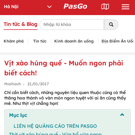
Tin tức & Blog
Khám phá
Tin tức
Kinh doanh ăn uống
Địa Điểm Ăn Uố
Vịt xào húng quế - Muốn ngon phải
biết cách!
thaihavh
-
21/01/2017
Chỉ cần biết cách, những nguyên liệu quen thuộc cũng có thể
thăng hoa thành vô vàn món ngon tuyệt vời ai ăn cũng thấy
mê. Như thịt vịt chẳng hạn!
Mục lục
LIÊN HỆ QUẢNG CÁO TRÊN PASGO
Thịt vịt xào húng quế - Vừa bổ vừa ngon