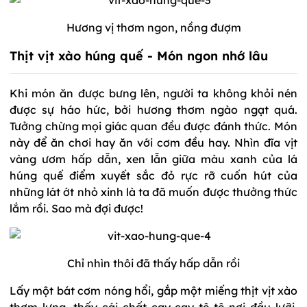
Hương vị thơm ngon, nồng đượm
Thịt vịt xào húng quế - Món ngon nhớ lâu
Khi món ăn được bưng lên, người ta không khỏi nén
được sự háo hức, bởi hương thơm ngào ngạt quá.
Tưởng chừng mọi giác quan đều được đánh thức. Món
này để ăn chơi hay ăn với cơm đều hay. Nhìn đĩa vịt
vàng ươm hấp dẫn, xen lẫn giữa màu xanh của lá
húng quế điểm xuyết sắc đỏ rực rỡ cuốn hút của
những lát ớt nhỏ xinh là ta đã muốn được thưởng thức
lắm rồi. Sao mà đợi được!
Chỉ nhìn thôi đã thấy hấp dẫn rồi
Lấy một bát cơm nóng hổi, gắp một miếng thịt vịt xào
thơm lựng, thấy cái chất cay cay tê tê nơi đầu lưỡi,