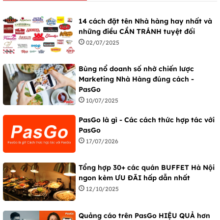
14 cách đặt tên Nhà hàng hay nhất và
những điều CẦN TRÁNH tuyệt đối
02/07/2025
Bùng nổ doanh số nhờ chiến lược
Marketing Nhà Hàng đúng cách -
PasGo
10/07/2025
PasGo là gì - Các cách thức hợp tác với
PasGo
17/07/2026
Tổng hợp 30+ các quán BUFFET Hà Nội
ngon kèm ƯU ĐÃI hấp dẫn nhất
12/10/2025
Quảng cáo trên PasGo HIỆU QUẢ hơn