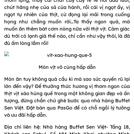
chút hăng nhẹ của sả của hành, rồi cái vị ngọt ấy, vị
ngọt tự nhiên của thịt, cứ đọng lại mãi trong cuống
họng như chẳng muốn rời…Ta thấy ngon quá, mà
muốn ăn thêm bát cơm nóng nữa với thịt vịt. Cảm giác
dù trời có lạnh giá thế nào, chỉ cần như vậy thôi, là đã
đủ ấm lòng lắm rồi!
Món vịt vô cùng hấp dẫn
Món ăn tuy không quá cầu kì mà sao sức quyến rũ lại
lớn đến vậy? Để thưởng thức hương vị thơm ngon của
thịt vịt xào húng quế trong một không gian đẹp và ấn
tượng, đừng chần chừ ghé bước qua nhà hàng Buffet
Sen Việt. Đặt bàn qua PasGo để có chỗ ngồi lý tưởng
và ưu đãi hấp dẫn.
Địa chỉ liên hệ: Nhà hàng Buffet Sen Việt- Tầng 18,
Khách sạn Sahul, Số 684 Minh Khai, phường Minh