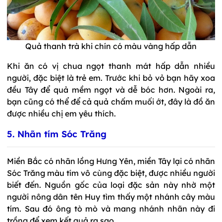
Quả thanh trà khi chín có màu vàng hấp dẫn
Khi ăn có vị chua ngọt thanh mát hấp dẫn nhiều
người, đặc biệt là trẻ em. Trước khi bỏ vỏ bạn hãy xoa
đều Tây để quả mềm ngọt và dễ bóc hơn. Ngoài ra,
bạn cũng có thể để cả quả chấm muối ớt, đây là đồ ăn
được nhiều chị em yêu thích.
5. Nhãn tím Sóc Trăng
Miền Bắc có nhãn lồng Hưng Yên, miền Tây lại có nhãn
Sóc Trăng màu tím vô cùng đặc biệt, được nhiều người
biết đến. Nguồn gốc của loại đặc sản này nhờ một
người nông dân tên Huy tìm thấy một nhánh cây màu
tím. Sau đó ông tò mò và mang nhánh nhãn này đi
trồng để xem kết quả ra sao.