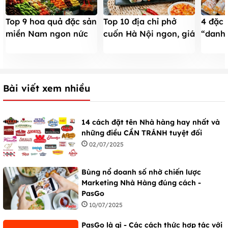
Top 9 hoa quả đặc sản
4 đặc 
Top 10 địa chỉ phở
miền Nam ngon nức
“danh 
cuốn Hà Nội ngon, giá
tiếng
– nhất
hợp lý luôn đông
bỏ qu
nghịt khách
Bài viết xem nhiều
14 cách đặt tên Nhà hàng hay nhất và
những điều CẦN TRÁNH tuyệt đối
02/07/2025
Bùng nổ doanh số nhờ chiến lược
Marketing Nhà Hàng đúng cách -
PasGo
10/07/2025
PasGo là gì - Các cách thức hợp tác với