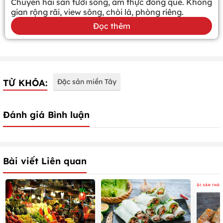
Chuyên hải sản tươi sống, ẩm thực đồng quê. Không
gian rộng rãi, view sông, chòi lá, phòng riêng.
Đọc thêm
TỪ KHÓA:
Đặc sản miền Tây
Đánh giá Bình luận
Bài viết Liên quan