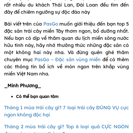
rất nhiều du khách Thái Lan, Đài Loan đều tìm đến
đây để chiêm ngưỡng sự độc đáo này
Bài viết trên của
PasGo
muốn giới thiệu đến bạn top 5
đặc sản trái cây miền Tây thơm ngon, bổ dưỡng nhất.
Nếu bạn có dịp về thăm quan du lịch miền sông nước
hữu tình này, hãy nhớ thưởng thức những đặc sản có
một không hai này nha. Và đừng quên ghé thăm
chuyên mục
PasGo – Đặc sản vùng miền
để có thêm
các thông tin bổ ích về món ngon trên khắp vùng
miền Việt Nam nha.
_Minh Phương_
Có thể bạn quan tâm
Tháng 1 mùa trái cây gì? 7 loại trái cây ĐÚNG VỤ cực
ngon không độc hại
Tháng 2 mùa trái cây gì? Top 6 loại quả CỰC NGON