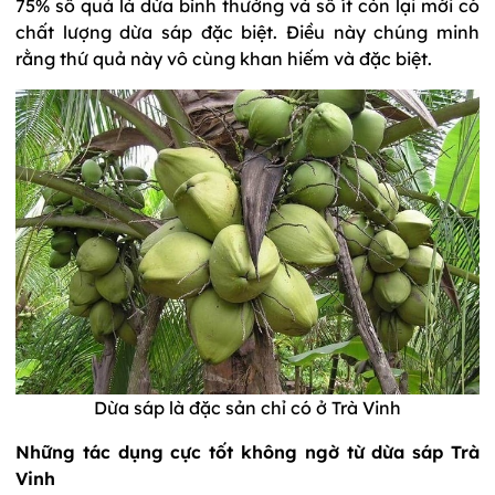
75% số quả là dừa bình thường và số ít còn lại mới có
chất lượng dừa sáp đặc biệt. Điều này chúng minh
rằng thứ quả này vô cùng khan hiếm và đặc biệt.
Dừa sáp là đặc sản chỉ có ở Trà Vinh
Những tác dụng cực tốt không ngờ từ dừa sáp Trà
Vinh