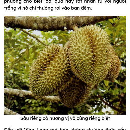
phương cho biết loại quả này rất nhân từ với người
trồng vì nó chỉ thường rơi vào ban đêm.
Sầu riêng có hương vị vô cùng riêng biệt
Đến với Vĩnh Long mà bạn không thưởng thức sầu