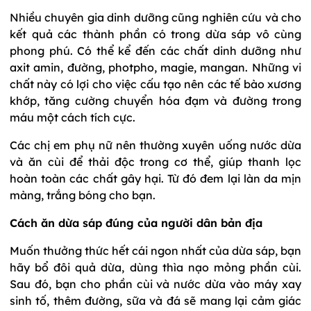
Nhiều chuyên gia dinh dưỡng cũng nghiên cứu và cho
kết quả các thành phần có trong dừa sáp vô cùng
phong phú. Có thể kể đến các chất dinh dưỡng như
axit amin, đường, photpho, magie, mangan. Những vi
chất này có lợi cho việc cấu tạo nên các tế bào xương
khớp, tăng cường chuyển hóa đạm và đường trong
máu một cách tích cực.
Các chị em phụ nữ nên thường xuyên uống nước dừa
và ăn cùi để thải độc trong cơ thể, giúp thanh lọc
hoàn toàn các chất gây hại. Từ đó đem lại làn da mịn
màng, trắng bóng cho bạn.
Cách ăn dừa sáp đúng của người dân bản địa
Muốn thưởng thức hết cái ngon nhất của dừa sáp, bạn
hãy bổ đôi quả dừa, dùng thìa nạo mỏng phần cùi.
Sau đó, bạn cho phần cùi và nước dừa vào máy xay
sinh tố, thêm đường, sữa và đá sẽ mang lại cảm giác