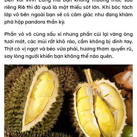
riêng Ri6 thì đó quả là một thiếu sót lớn. Khi bóc tách
lớp vỏ bên ngoài bạn sẽ có cảm giác như đang khám
phá hộp pandora thần kỳ.
Phần vỏ vô cùng xấu xí nhưng phần cùi lại vàng óng
tươi mát, các múi rất khô ráo, cầm không bị dính tay.
Thịt có vị ngọt và béo vừa phải, hương thơm quyến rũ,
say lòng người khiến bạn không thể nào quên.