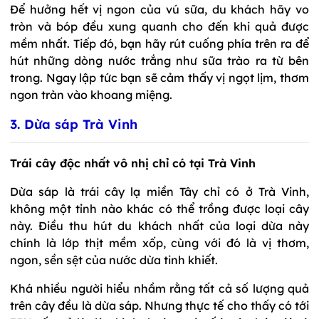
Để hưởng hết vị ngon của vú sữa, du khách hãy vo
tròn và bóp đều xung quanh cho đến khi quả được
mềm nhất. Tiếp đó, bạn hãy rút cuống phía trên ra để
hút những dòng nước trắng như sữa trào ra từ bên
trong. Ngay lập tức bạn sẽ cảm thấy vị ngọt lịm, thơm
ngon tràn vào khoang miệng.
3. Dừa sáp Trà Vinh
Trái cây độc nhất vô nhị chỉ có tại Trà Vinh
Dừa sáp là trái cây lạ miền Tây chỉ có ở Trà Vinh,
không một tỉnh nào khác có thể trồng được loại cây
này. Điều thu hút du khách nhất của loại dừa này
chính là lớp thịt mềm xốp, cùng với đó là vị thơm,
ngon, sền sệt của nước dừa tinh khiết.
Khá nhiều người hiểu nhầm rằng tất cả số lượng quả
trên cây đều là dừa sáp. Nhưng thực tế cho thấy có tới