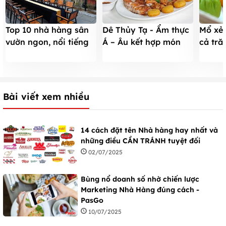
Top 10 nhà hàng sân
Dê Thủy Tạ - Ẩm thực
Mổ xẻ
vườn ngon, nổi tiếng
Á – Âu kết hợp món
cả tr
nhất ở TpHCM
ngon ba miền
không 
Bài viết xem nhiều
14 cách đặt tên Nhà hàng hay nhất và
những điều CẦN TRÁNH tuyệt đối
02/07/2025
Bùng nổ doanh số nhờ chiến lược
Marketing Nhà Hàng đúng cách -
PasGo
10/07/2025