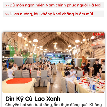
>>
Đủ món ngon miền Nam chinh phục người Hà Nội
>>
Đi ăn nướng, lẩu không khói chẳng lo ám mùi
Dìn Ký Cù Lao Xanh
Chuyên hải sản tươi sống, ẩm thực đồng quê. Không