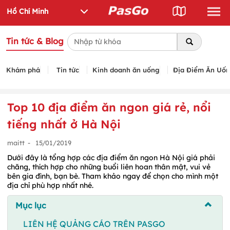
Tin tức & Blog
Khám phá
Tin tức
Kinh doanh ăn uống
Địa Điểm Ăn Uố
Top 10 địa điểm ăn ngon giá rẻ, nổi
tiếng nhất ở Hà Nội
maitt
-
15/01/2019
Dưới đây là tổng hợp các địa điểm ăn ngon Hà Nội giá phải
chăng, thích hợp cho những buổi liên hoan thân mật, vui vẻ
bên gia đình, bạn bè. Tham khảo ngay để chọn cho mình một
địa chỉ phù hợp nhất nhé.
Mục lục
LIÊN HỆ QUẢNG CÁO TRÊN PASGO