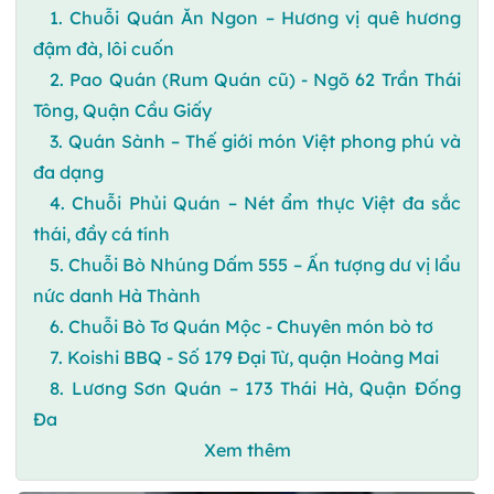
1. Chuỗi Quán Ăn Ngon – Hương vị quê hương
đậm đà, lôi cuốn
2. Pao Quán (Rum Quán cũ) - Ngõ 62 Trần Thái
Tông, Quận Cầu Giấy
3. Quán Sành – Thế giới món Việt phong phú và
đa dạng
4. Chuỗi Phủi Quán – Nét ẩm thực Việt đa sắc
thái, đầy cá tính
5. Chuỗi Bò Nhúng Dấm 555 – Ấn tượng dư vị lẩu
nức danh Hà Thành
6. Chuỗi Bò Tơ Quán Mộc - Chuyên món bò tơ
7. Koishi BBQ - Số 179 Đại Từ, quận Hoàng Mai
8. Lương Sơn Quán – 173 Thái Hà, Quận Đống
Đa
Xem thêm