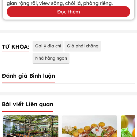
gian rộng rãi, view sông, chòi lá, phòng riêng.
Đọc thêm
TỪ KHÓA:
Gợi ý địa chỉ
Giá phải chăng
Nhà hàng ngon
Đánh giá Bình luận
Bài viết Liên quan