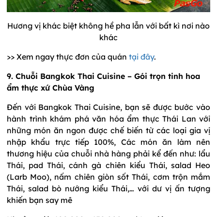
Hương vị khác biệt không hề pha lẫn với bất kì nơi nào
khác
>> Xem ngay thực đơn của quán
tại đây
.
9. Chuỗi Bangkok Thai Cuisine – Gói trọn tinh hoa
ẩm thực xứ Chùa Vàng
Đến với Bangkok Thai Cuisine, bạn sẽ được bước vào
hành trình khám phá văn hóa ẩm thực Thái Lan với
những món ăn ngon được chế biến từ các loại gia vị
nhập khẩu trực tiếp 100%, Các món ăn làm nên
thương hiệu của chuỗi nhà hàng phải kể đến như: lẩu
Thái, pad Thái, cánh gà chiên kiểu Thái, salad Heo
(Larb Moo), nấm chiên giòn sốt Thái, cơm trộn mắm
Thái, salad bò nướng kiểu Thái,… với dư vị ấn tượng
khiến bạn say mê