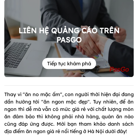
LIÊN HỆ QUẢNG CÁO TRÊN
PASGO
Tiếp tục khám phá
Thay vì "ăn no mặc ấm", con người thời hiện đại đang
dần hướng tới "ăn ngon mặc đẹp". Tuy nhiên, để ăn
ngon thì dễ mà vẫn có mức giá rẻ với chất lượng món
ăn đảm bảo thì không phải nhà hàng, quán ăn nào
cũng đáp ứng được. Mời bạn tham khảo danh sách
địa điểm ăn ngon giá rẻ nổi tiếng ở Hà Nội dưới đây!