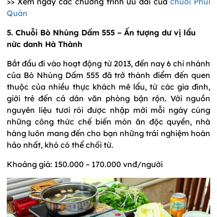
>> Xem ngay các chương trình ưu đãi của
chuỗi Phủi
Quán
5. Chuỗi Bò Nhúng Dấm 555 – Ấn tượng dư vị lẩu
nức danh Hà Thành
Bắt đầu đi vào hoạt động từ 2013, đến nay 6 chi nhánh
của Bò Nhúng Dấm 555 đã trở thành điểm đến quen
thuộc của nhiều thực khách mê lẩu, từ các gia đình,
giới trẻ đến cả dân văn phòng bận rộn. Với nguồn
nguyên liệu tươi rói được nhập mới mỗi ngày cùng
những công thức chế biến món ăn độc quyền, nhà
hàng luôn mang đến cho bạn những trải nghiệm hoàn
hảo nhất, khó có thể chối từ.
Khoảng giá: 150.000 – 170.000 vnđ/người