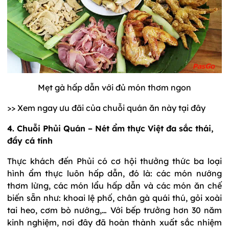
Mẹt gà hấp dẫn với đủ món thơm ngon
>> Xem ngay ưu đãi của chuỗi quán ăn này tại đây
4. Chuỗi Phủi Quán – Nét ẩm thực Việt đa sắc thái,
đầy cá tính
Thực khách đến Phủi có cơ hội thưởng thức ba loại
hình ẩm thực luôn hấp dẫn, đó là: các món nướng
thơm lừng, các món lẩu hấp dẫn và các món ăn chế
biến sẵn như: khoai lệ phố, chân gà quái thú, gỏi xoài
tai heo, cơm bò nướng,… Với bếp trưởng hơn 30 năm
kinh nghiệm, nơi đây đã hoàn thành xuất sắc nhiệm