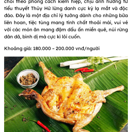
chòi theo phong cách kiếm hiệp, chịu ảnh hưởng từ
tiểu thuyết Thủy Hử lừng danh cực kỳ lạ mắt và độc
đáo. Đây là một địa chỉ lý tưởng dành cho những bữa
liên hoan, tiệc tùng mang tính chất thoải mái, vui vẻ
với các món ăn mang đậm dấu ấn miền quê, núi rừng
dân dã, bình dị mà cực kì lôi cuốn.
Khoảng giá: 180.000 – 200.000 vnđ/người