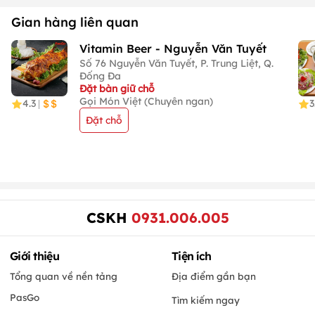
Gian hàng liên quan
Vitamin Beer - Nguyễn Văn Tuyết
Số 76 Nguyễn Văn Tuyết, P. Trung Liệt, Q.
Đống Đa
Đặt bàn giữ chỗ
Gọi Món Việt (Chuyên ngan)
4.3
3
|
Đặt chỗ
CSKH
0931.006.005
Giới thiệu
Tiện ích
Tổng quan về nền tảng
Địa điểm gần bạn
PasGo
Tìm kiếm ngay