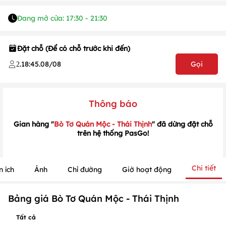
Đang mở cửa: 17:30 - 21:30
Đặt chỗ (Để có chỗ trước khi đến)
.
18:45
.
08/08
Gọi
2
1
/
1
/
1
Thông báo
Gian hàng "
Bò Tơ Quán Mộc - Thái Thịnh
" đã dừng đặt chỗ
trên hệ thống PasGo!
Chi tiết
n ích
Ảnh
Chỉ đường
Giờ hoạt động
Bảng giá Bò Tơ Quán Mộc - Thái Thịnh
Tất cả