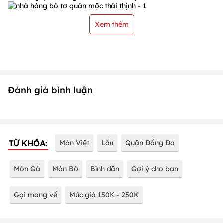
Xem thêm
Đánh giá bình luận
TỪ KHÓA:
Món Việt
Lẩu
Quận Đống Đa
Món Gà
Món Bò
Bình dân
Gợi ý cho bạn
Gọi mang về
Mức giá 150K - 250K