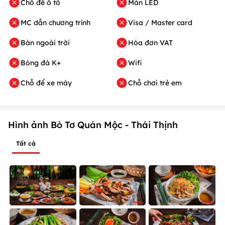
Chỗ để ô tô
Màn LED
MC dẫn chương trình
Visa / Master card
Bàn ngoài trời
Hóa đơn VAT
Bóng đá K+
Wifi
Chỗ để xe máy
Chỗ chơi trẻ em
Hình ảnh Bò Tơ Quán Mộc - Thái Thịnh
Tất cả