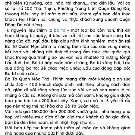
chế biến từ nướng, xào, hấp, tái chanh,… cho đến lẩu. Với cơ
sở tại số 102 Thái Thịnh, Phường Trung Liệt, Quận Đống Đa,
thương hiệu này lại một bước nữa, chạm gần hơn đến thực
khách Hà Thành nói chung và thực khách xung quanh Quận
Đống Đa nói riêng.
Từ nguyên liệu chính là
bò tơ
– một loại bò còn non, thịt ăn
hoài không bị ngấy, ít béo và rất tốt cho sức khỏe cùng tài
năng của đội ngũ đầu bếp giàu năm kinh nghiệm, món ăn tại
Bò Tơ Quán Mộc chính là những biến tấu của các vùng miền,
kết hợp với những nét tinh tế trong ẩm thực các quốc gia
khác trong quá trình giao lưu văn hóa như: Bò tơ nướng tảng;
Lẩu đuôi bò; Bò tơ hấp cuốn bánh tráng; Bò tơ xông hơi; Lẩu
cua đồng bò tơ; Bê chao Mộc Châu; Lẩu cua đồng bắp bò;
Bò tơ cuốn cải …
Bò Tơ Quán Mộc Thái Thịnh mang đến một không gian sức
chứa 350 - 400 khách được định hình theo phong cách dân
dã, giản dị với tông vàng lúa của vôi ve và sơn xanh lá từ
những ô cửa sổ. Không chỉ xưa mà còn xanh, không gian được
bao phủ bởi hơn 200 loài cây. Xanh, xưa và lạ, 3 yếu tố ấy
tạo nên tổng thể hài hòa cho Bò Tơ Quán Mộc.
Với mức giá 150.000 đến 200.000 vnđ/người, nhà hàng phù
hợp với nhiều mục đích đi ăn của thưc khách từ ăn gia đình,
bạn bè đến liên hoan, sinh nhật, họp nhóm,...
Mời bạn tiếp tục khám phá thêm về món ăn và không gian
nhà hàng qua những bức hình dưới đây!