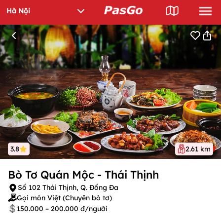
3.8
2.61 km
Bò Tơ Quán Mộc - Thái Thịnh
Số 102 Thái Thịnh, Q. Đống Đa
Gọi món Việt (Chuyên bò tơ)
150.000 – 200.000 đ/người