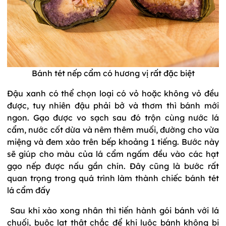
Bánh tét nếp cẩm có hương vị rất đặc biệt
Đậu xanh có thể chọn loại có vỏ hoặc không vỏ đều
được, tuy nhiên đậu phải bở và thơm thì bánh mới
ngon. Gạo được vo sạch sau đó trộn cùng nước lá
cẩm, nước cốt dừa và nêm thêm muối, đường cho vừa
miệng và đem xào trên bếp khoảng 1 tiếng. Bước này
sẽ giúp cho màu của lá cẩm ngấm đều vào các hạt
gạo nếp được nấu gần chín. Đây cũng là bước rất
quan trọng trong quá trình làm thành chiếc bánh tét
lá cẩm đấy
Sau khi xào xong nhân thì tiến hành gói bánh với lá
chuối, buộc lạt thật chắc để khi luộc bánh không bị