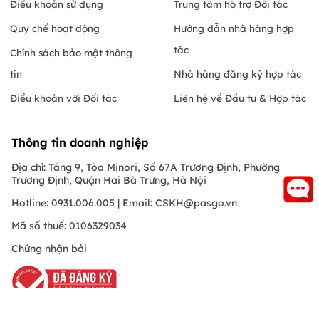
Điều khoản sử dụng
Trung tâm hỗ trợ Đối tác
Quy chế hoạt động
Hướng dẫn nhà hàng hợp
tác
Chính sách bảo mật thông
tin
Nhà hàng đăng ký hợp tác
Điều khoản với Đối tác
Liên hệ về Đầu tư & Hợp tác
Thông tin doanh nghiệp
Địa chỉ: Tầng 9, Tòa Minori, Số 67A Trương Định, Phường
Trương Định, Quận Hai Bà Trưng, Hà Nội
Hotline: 0931.006.005 | Email:
CSKH@pasgo.vn
Mã số thuế: 0106329034
Chứng nhận bởi
Hồ Chí Minh
© Copyright 2010 PasGo.jsc, All rights reserved