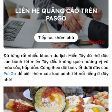
LIÊN HỆ QUẢNG CÁO TRÊN
PASGO
Tiếp tục khám phá
Đã từng rất nhiều khách du lịch Miền Tây đã thử đặc
sản bánh tét miền Tây đều không quên hương vị và
màu sắc, hấp dẫn. Cùng theo dõi bài viết dưới đây của
PasGo
để biết thêm các loại bánh tét nổi tiếng ở đây
nhé!