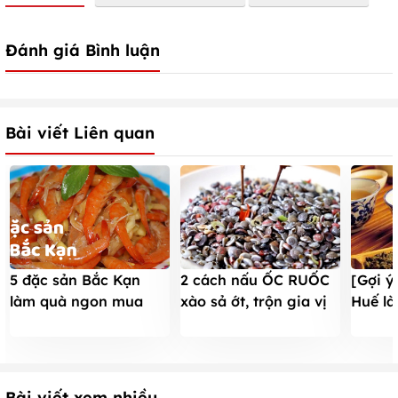
Đánh giá Bình luận
Bài viết Liên quan
5 đặc sản Bắc Kạn
[Gợi ý
2 cách nấu ỐC RUỐC
làm quà ngon mua
Huế l
xào sả ớt, trộn gia vị
ĐÁNG ĐỒNG TIỀN và
vừa rẻ
lạ miệng, ăn là
địa chỉ bán
lịch
NGHIỀN
Bài viết xem nhiều