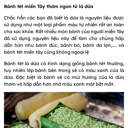
Bánh tét miền Tây thơm ngon từ lá dứa
Chắc hẳn các bạn đã biết lá dứa là nguyên liệu được
sử dụng như một loại phẩm màu tự nhiên rất an toàn
cho sức khỏe. Rất nhiều món bánh của người miền Tây
đã sử dụng nguyên liệu này để làm cho chúng hấp
dẫn hơn như bánh đúc, bánh bò, bánh da lợn,.... và
bánh tét miền tây cũng không ngoại lệ
Bánh tét lá dứa có hình dạng giống bánh tét thường,
tuy nhiên lớp bánh bên trong sẽ có màu xanh của lá
dứa. Đặc biệt là bánh sẽ có mùi hương của lá dứa
thơm và hấp dẫn hơn nhờ màu xanh mát bắt mắt.