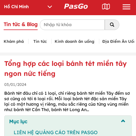
Tin tức & Blog
Khám phá
Tin tức
Kinh doanh ăn uống
Địa Điểm Ăn Uố
Tổng hợp các loại bánh tét miền tây
ngon nức tiếng
03/01/2024
Bánh tét đâu chỉ có 1 loại, chỉ riêng bánh tét miền Tây đếm sơ
sơ cũng có tới 6 loại rồi. Mỗi loại bánh tét đặc sản miền Tây
lại có một hương vị riêng, màu sắc riêng của từng vùng miền
như: bánh tét Cần Thơ, bánh tét Long An…
Mục lục
LIÊN HỆ QUẢNG CÁO TRÊN PASGO