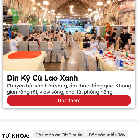
Dìn Ký Cù Lao Xanh
Chuyên hải sản tươi sống, ẩm thực đồng quê. Không
gian rộng rãi, view sông, chòi lá, phòng riêng.
Đọc thêm
TỪ KHÓA:
Các món ăn Tết 3 miền
Đặc sản miền Tây