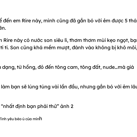
ể đến em Rire này, mình cũng đã gắn bó với ẻm được 5 th
ên.
 em Rire này có nước son siêu lì, thơm thơm mùi kẹo ngọt, b
 tí ti. Son cũng khá mềm mượt, đánh vào không bị khô môi,
a dạng, từ hồng, đỏ đến tông cam, tông đất, nude…mà giá
 làm bạn sẽ lúng túng vài lần đầu, nhưng gắn bó với ẻm lâ
h
Tình yêu béo ú của mìn