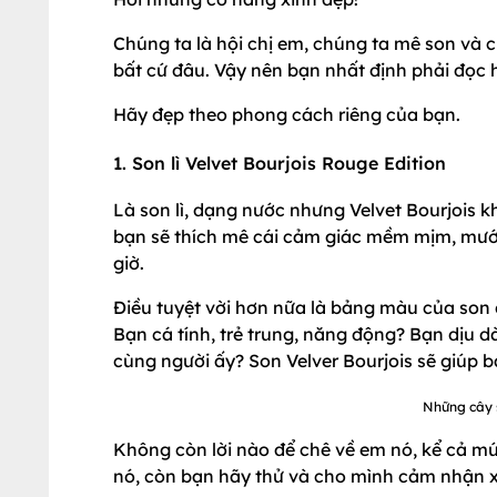
Chúng ta là hội chị em, chúng ta mê son và c
bất cứ đâu. Vậy nên bạn nhất định phải đọc hế
Hãy đẹp theo phong cách riêng của bạn.
1. Son lì Velvet Bourjois Rouge Edition
Là son lì, dạng nước nhưng Velvet Bourjois 
bạn sẽ thích mê cái cảm giác mềm mịm, mướt 
giờ.
Điều tuyệt vời hơn nữa là bảng màu của son
Bạn cá tính, trẻ trung, năng động? Bạn dịu 
cùng người ấy? Son Velver Bourjois sẽ giúp
Những cây 
Không còn lời nào để chê về em nó, kể cả mứ
nó, còn bạn hãy thử và cho mình cảm nhận 