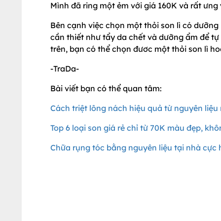
Mình đã ring một ẻm với giá 160K và rất ưng 
Bên cạnh việc chọn một thỏi son lì có dưỡn
cần thiết như tẩy da chết và dưỡng ẩm để tự t
trên, bạn có thể chọn đươc một thỏi son lì h
-TraDa-
Bài viết bạn có thể quan tâm:
Cách triệt lông nách hiệu quả từ nguyên liệu 
Top 6 loại son giá rẻ chỉ từ 70K màu đẹp, kh
Chữa rụng tóc bằng nguyên liệu tại nhà cực 