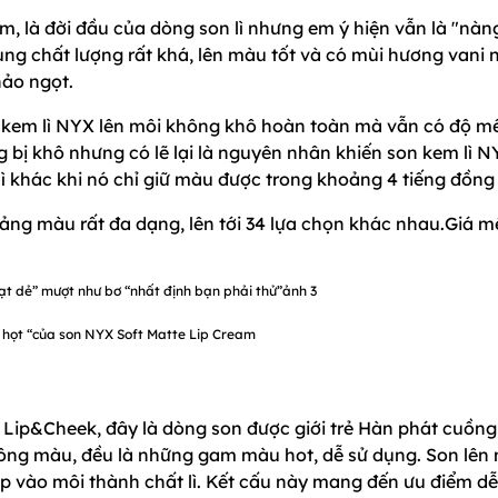
m, là đời đầu của dòng son lì nhưng em ý hiện vẫn là "nàn
ùng chất lượng rất khá, lên màu tốt và có mùi hương vani 
hảo ngọt.
n kem lì NYX lên môi không khô hoàn toàn mà vẫn có độ 
 bị khô nhưng có lẽ lại là nguyên nhân khiến son kem lì 
ì khác khi nó chỉ giữ màu được trong khoảng 4 tiếng đồng
bảng màu rất đa dạng, lên tới 34 lựa chọn khác nhau.Giá 
họt “của son NYX Soft Matte Lip Cream
 Lip&Cheek, đây là dòng son được giới trẻ Hàn phát cuồng
6 tông màu, đều là những gam màu hot, dễ sử dụng. Son lên
ệp vào môi thành chất lì. Kết cấu này mang đến ưu điểm dễ