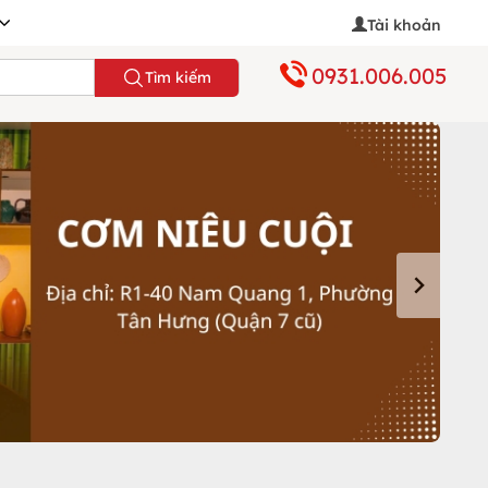
Tài khoản
0931.006.005
Tìm kiếm