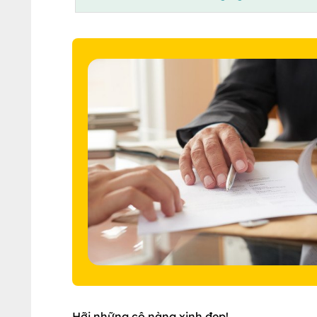
Hỡi những cô nàng xinh đẹp!