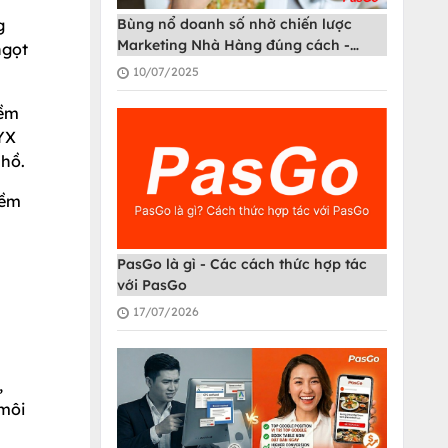
g
Bùng nổ doanh số nhờ chiến lược
Marketing Nhà Hàng đúng cách -
ngọt
PasGo
10/07/2025
mềm
NYX
 hồ.
mềm
PasGo là gì - Các cách thức hợp tác
với PasGo
17/07/2026
,
 môi