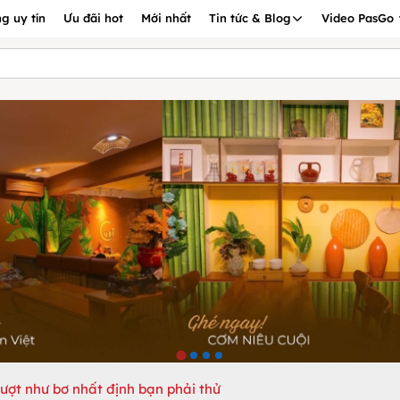
g uy tín
Ưu đãi hot
Mới nhất
Tin tức & Blog
Video PasGo
mượt như bơ nhất định bạn phải thử