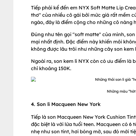
Tiếp phải kể đến em NYX Soft Matte Lip Crea
thơ" của nhiều cô gái bởi mức giá rất mềm c
ngào, đây là điểm cộng cho những cô nàng 
Đúng như tên gọi "soft matte" của mình, so
mại nhất định. Đặc điểm này khiến môi không
không được lâu trôi như những cây son kem l
Ngoài ra, son kem lì NYX còn có ưu điểm là 
chỉ khoảng 150K.
Những màu “hót 
4. Son lì Macqueen New York
Tiếp là son Macqueen New York Cushion Tint
đặc biệt là với lứa tuổi teen. Macqueen có 
nhẹ như son tint, hơi bóng mờ, sau đó mới ti