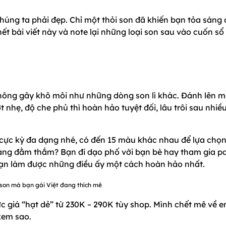
húng ta phải đẹp. Chỉ một thỏi son đã khiến bạn tỏa sáng 
t bài viết này và note lại những loại son sau vào cuốn sổ 
không gây khô môi như những dòng son lì khác. Đánh lên m
nhẹ, độ che phủ thì hoàn hảo tuyệt đối, lâu trôi sau nhiề
 cực kỳ đa dạng nhé, có đến 15 màu khác nhau để lựa chọn
dàng đằm thắm? Bạn đi dạo phố với bạn bè hay tham gia pa
 bạn làm được những điều ấy một cách hoàn hảo nhất.
son mà bạn gái Việt đang thích mê
c giá “hạt dẻ” từ 230K – 290K tùy shop. Mình chết mê về 
xem sao.