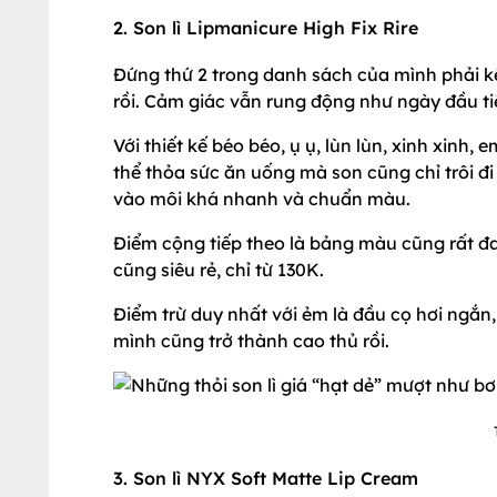
2. Son lì Lipmanicure High Fix Rire
Đứng thứ 2 trong danh sách của mình phải k
rồi. Cảm giác vẫn rung động như ngày đầu ti
Với thiết kế béo béo, ụ ụ, lùn lùn, xinh xinh,
thể thỏa sức ăn uống mà son cũng chỉ trôi đi
vào môi khá nhanh và chuẩn màu.
Điểm cộng tiếp theo là bảng màu cũng rất đ
cũng siêu rẻ, chỉ từ 130K.
Điểm trừ duy nhất với ẻm là đầu cọ hơi ngắn,
mình cũng trở thành cao thủ rồi.
3. Son lì NYX Soft Matte Lip Cream