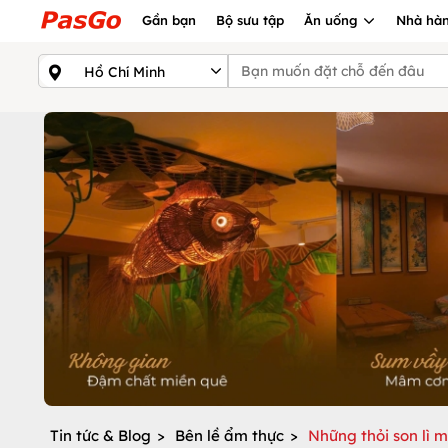
Gần bạn
Bộ sưu tập
Ăn uống
Nhà hàn
Tin tức & Blog
>
Bên lề ẩm thực
>
Những thỏi son lì 