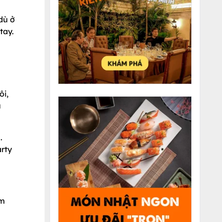
dù ở
tay.
ôi,
u
.
rty
em