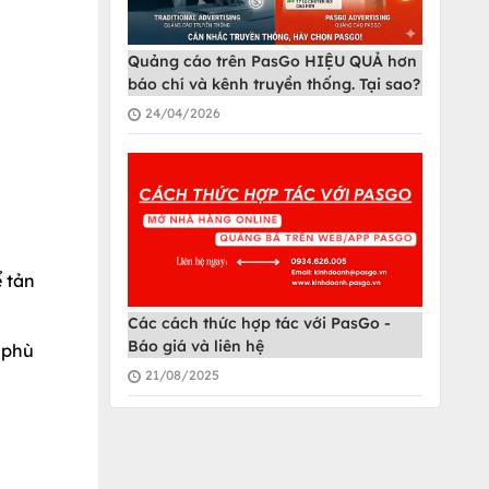
Quảng cáo trên PasGo HIỆU QUẢ hơn
báo chí và kênh truyền thống. Tại sao?
24/04/2026
ể tản
Các cách thức hợp tác với PasGo -
Báo giá và liên hệ
 phù
21/08/2025