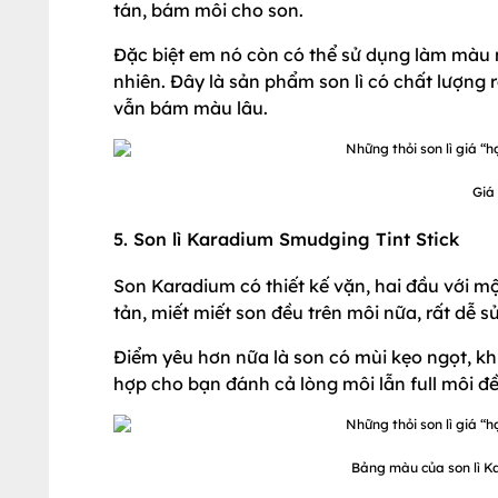
tán, bám môi cho son.
Đặc biệt em nó còn có thể sử dụng làm màu 
nhiên. Đây là sản phẩm son lì có chất lượng
vẫn bám màu lâu.
Giá
5. Son lì Karadium Smudging Tint Stick
Son Karadium có thiết kế vặn, hai đầu với m
tản, miết miết son đều trên môi nữa, rất dễ s
Điểm yêu hơn nữa là son có mùi kẹo ngọt, kh
hợp cho bạn đánh cả lòng môi lẫn full môi đề
Bảng màu của son lì K