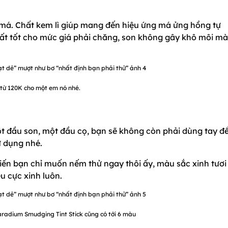
má. Chất kem lì giúp mang đến hiệu ứng má ửng hồng tự
 rất tốt cho mức giá phải chăng, son không gây khô môi mà
 từ 120K cho một em nó nhé.
ột đầu son, một đầu cọ, bạn sẽ không còn phải dùng tay đ
ử dụng nhé.
iến bạn chỉ muốn nếm thử ngay thôi ấy, màu sắc xinh tươi
u cực xinh luôn.
aradium Smudging Tint Stick cũng có tới 6 màu