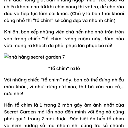
chiên khoai cho tới khi chín vàng thì vớt ra, để cho ráo
dầu và tiếp tục làm cái khác. (Chú ý là bạn thái khoai
càng nhỏ thì “tổ chim” sẽ càng đẹp và nhanh chín)
Khi ăn, bạn xếp những viên chả hến nhỏ nhỏ tròn tròn
vào trong chiếc “tổ chim” vàng ruộm này, đảm bảo
vừa mang ra khách đã phải phục lăn phục bò rồi!
"Tổ chim" ra lò
Với những chiếc “tổ chim” này, bạn có thể đựng nhiều
món khác, ví như trứng cút xào, thịt bò xào rau củ,…
nữa nhé!
Hến tổ chim là 1 trong 2 món gây ám ảnh nhất của
Secret Garden mà lần nào đến mình với ông xã cũng
phải gọi 1 trong 2 mới được. Đặc biệt ăn hến tổ chim
và nem nướng sả mà nhâm nhi cùng trà sả chanh