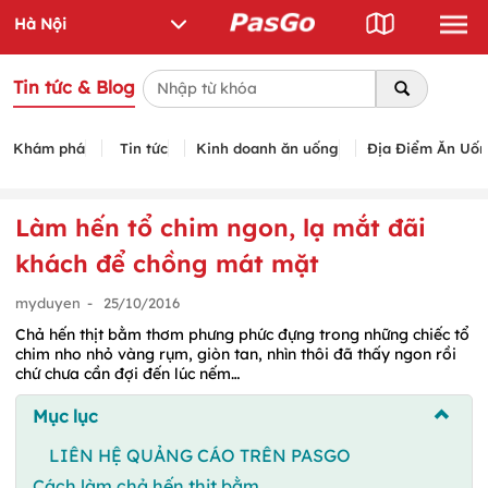
Tin tức & Blog
Khám phá
Tin tức
Kinh doanh ăn uống
Địa Điểm Ăn Uố
Làm hến tổ chim ngon, lạ mắt đãi
khách để chồng mát mặt
myduyen
-
25/10/2016
Chả hến thịt bằm thơm phưng phức đựng trong những chiếc tổ
chim nho nhỏ vàng rụm, giòn tan, nhìn thôi đã thấy ngon rồi
chứ chưa cần đợi đến lúc nếm…
Mục lục
LIÊN HỆ QUẢNG CÁO TRÊN PASGO
Cách làm chả hến thịt bằm