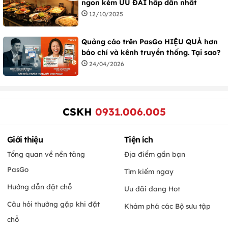
ngon kèm ƯU ĐÃI hấp dẫn nhất
12/10/2025
Quảng cáo trên PasGo HIỆU QUẢ hơn
báo chí và kênh truyền thống. Tại sao?
24/04/2026
CSKH
0931.006.005
Giới thiệu
Tiện ích
Tổng quan về nền tảng
Địa điểm gần bạn
PasGo
Tìm kiếm ngay
Hướng dẫn đặt chỗ
Ưu đãi đang Hot
Câu hỏi thường gặp khi đặt
Khám phá các Bộ sưu tập
chỗ