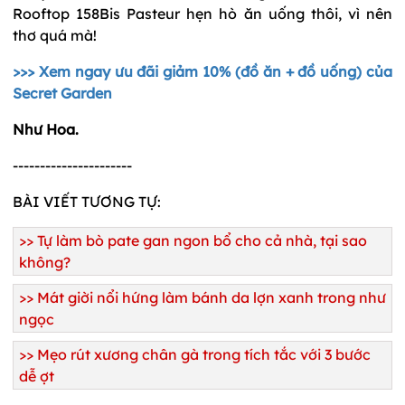
Rooftop 158Bis Pasteur hẹn hò ăn uống thôi, vì nên
thơ quá mà!
>>> Xem ngay ưu đãi giảm 10% (đồ ăn + đồ uống) của
Secret Garden
Như Hoa.
----------------------
BÀI VIẾT TƯƠNG TỰ:
>>
Tự làm bò pate gan ngon bổ cho cả nhà, tại sao
không?
>>
Mát giời nổi hứng làm bánh da lợn xanh trong như
ngọc
>>
Mẹo rút xương chân gà trong tích tắc với 3 bước
dễ ợt