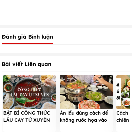
Đánh giá Bình luận
Bài viết Liên quan
BẬT BÍ CÔNG THỨC
Ăn lẩu đúng cách để
Cách l
LẨU CAY TỨ XUYÊN
không rước họa vào
chiên 
THƠM NỒNG CHUẨN
thân
TUYỆT