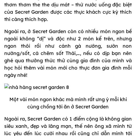
thơm thơm the the dịu mát – thứ nước uống đặc biệt
của Secret Garden được các thực khách cực kỳ thích
thì càng thích hợp.
Ngoài ra, ở Secret Garden còn có nhiều món ngon bề
ngoài không “dị” và độc như 2 món kể trên, nhưng
ngon thôi rồi như cánh gà nướng, sườn non
nướng/sốt, cá chẽm sốt Thái,…, nếu có dịp bạn nên
ghé qua thưởng thức thử cùng gia đình của mình và
học hỏi thêm vài món mới cho thực đơn gia đình mỗi
ngày nhé!
Một vài món ngon khác mà mình rất ưng ý mỗi khi
cùng chồng tới ăn ở Secret Garden
Ngoài ra, Secret Garden có 1 điểm cộng là không gian
siêu xanh, đẹp và lãng mạn, thế nên ông xã mình từ
lúc yêu đến lúc cưới nhau rồi cũng chỉ dẫn mình tới