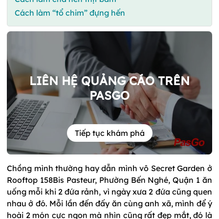
Cách làm “tổ chim” đựng hến
LIÊN HỆ QUẢNG CÁO TRÊN
PASGO
Tiếp tục khám phá
Chồng mình thường hay dẫn mình vô Secret Garden ở
Rooftop 158Bis Pasteur, Phường Bến Nghé, Quận 1 ăn
uống mỗi khi 2 đứa rảnh, vì ngày xưa 2 đứa cũng quen
nhau ở đó. Mỗi lần đến đấy ăn cùng anh xã, mình để ý
hoài 2 món cực ngon mà nhìn cũng rất đẹp mắt, đó là