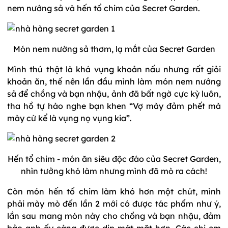
nem nướng sả và hến tổ chim của Secret Garden.
Món nem nướng sả thơm, lạ mắt của Secret Garden
Mình thú thật là khá vụng khoản nấu nhưng rất giỏi
khoản ăn, thế nên lần đầu mình làm món nem nướng
sả để chồng và bạn nhậu, ảnh đã bất ngờ cực kỳ luôn,
tha hồ tự hào nghe bạn khen “Vợ mày đảm phết mà
mày cứ kể là vụng nọ vụng kia”.
Hến tổ chim - món ăn siêu độc đáo của Secret Garden,
nhìn tưởng khó làm nhưng mình đã mò ra cách!
Còn món hến tổ chim làm khó hơn một chút, mình
phải mày mò đến lần 2 mới có được tác phẩm như ý,
lần sau mang món này cho chồng và bạn nhậu, đảm
bảo anh ấy càng được dịp mát mặt hơn. Các chị em