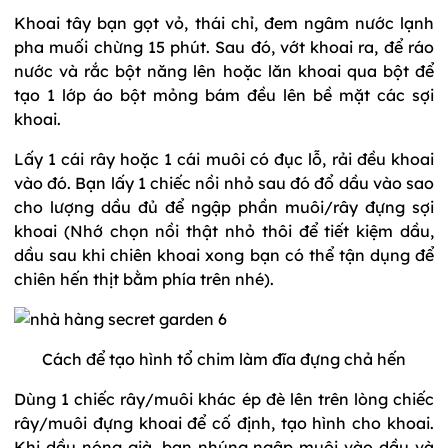
Khoai tây bạn gọt vỏ, thái chỉ, đem ngâm nước lạnh
pha muối chừng 15 phút. Sau đó, vớt khoai ra, để ráo
nước và rắc bột năng lên hoặc lăn khoai qua bột để
tạo 1 lớp áo bột mỏng bám đều lên bề mặt các sợi
khoai.
Lấy 1 cái rây hoặc 1 cái muôi có đục lỗ, rải đều khoai
vào đó. Bạn lấy 1 chiếc nồi nhỏ sau đó đổ dầu vào sao
cho lượng dầu đủ để ngập phần muôi/rây đựng sợi
khoai (Nhớ chọn nồi thật nhỏ thôi để tiết kiệm dầu,
dầu sau khi chiên khoai xong bạn có thể tận dụng để
chiên hến thịt bằm phía trên nhé).
Cách để tạo hình tổ chim làm đĩa đựng chả hến
Dùng 1 chiếc rây/muôi khác ép đè lên trên lòng chiếc
rây/muôi đựng khoai để cố định, tạo hình cho khoai.
Khi dầu nóng già, bạn nhúng ngập muôi vào dầu và