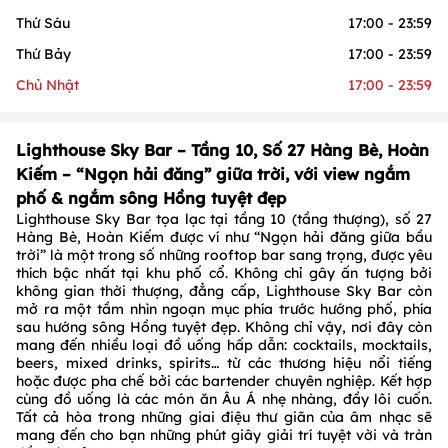
Thứ Sáu
17:00 - 23:59
Thứ Bảy
17:00 - 23:59
Chủ Nhật
17:00 - 23:59
Lighthouse Sky Bar – Tầng 10, Số 27 Hàng Bè, Hoàn
Kiếm – “Ngọn hải đăng” giữa trời, với view ngắm
phố & ngắm sông Hồng tuyệt đẹp
Lighthouse Sky Bar tọa lạc tại tầng 10 (tầng thượng), số 27
Hàng Bè, Hoàn Kiếm được ví như “Ngọn hải đăng giữa bầu
trời” là một trong số những rooftop bar sang trọng, được yêu
thích bậc nhất tại khu phố cổ. Không chỉ gây ấn tượng bởi
không gian thời thượng, đẳng cấp, Lighthouse Sky Bar còn
mở ra một tầm nhìn ngoạn mục phía trước hướng phố, phía
sau hướng sông Hồng tuyệt đẹp. Không chỉ vậy, nơi đây còn
mang đến nhiều loại đồ uống hấp dẫn: cocktails, mocktails,
beers, mixed drinks, spirits… từ các thương hiệu nổi tiếng
hoặc được pha chế bởi các bartender chuyên nghiệp. Kết hợp
cùng đồ uống là các món ăn Âu Á nhẹ nhàng, đầy lôi cuốn.
Tất cả hòa trong những giai điệu thư giãn của âm nhạc sẽ
mang đến cho bạn những phút giây giải trí tuyệt vời và tràn