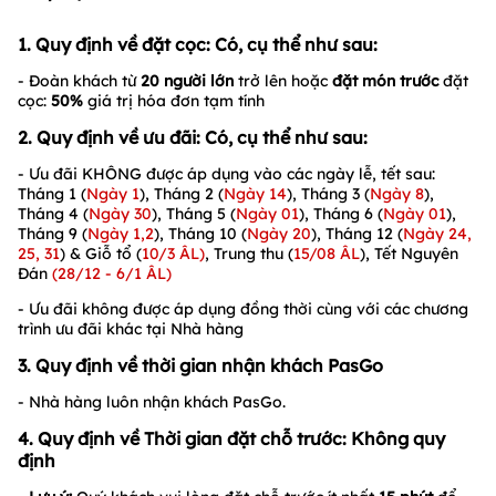
1. Quy định về đặt cọc: Có, cụ thể như sau:
- Đoàn khách từ
20
người lớn
trở lên hoặc
đặt món trước
đặt
cọc:
5
0%
giá trị hóa đơn tạm tính
2. Quy định về ưu đãi: Có, cụ thể như sau:
- Ưu đãi KHÔNG được áp dụng vào các ngày lễ, tết sau:
Tháng 1 (
Ngày 1
), Tháng 2 (
Ngày 14
), Tháng 3 (
Ngày 8
),
Tháng 4 (
Ngày
30
), Tháng 5 (
Ngày
01
), Tháng 6 (
Ngày
01
),
Tháng 9 (
Ngày 1,2
), Tháng 10 (
Ngày 20
), Tháng 12 (
Ngày 24,
25, 31
) & Giỗ tổ (
10/3 ÂL)
, Trung thu (
15/08 ÂL
), Tết Nguyên
Đán
(28/12 - 6/1 ÂL)
- Ưu đãi không được áp dụng đồng thời cùng với các chương
trình ưu đãi khác tại Nhà hàng
3. Quy định về thời gian nhận khách PasGo
- Nhà hàng luôn nhận khách PasGo.
4. Quy định về Thời gian đặt chỗ trước: Không quy
định