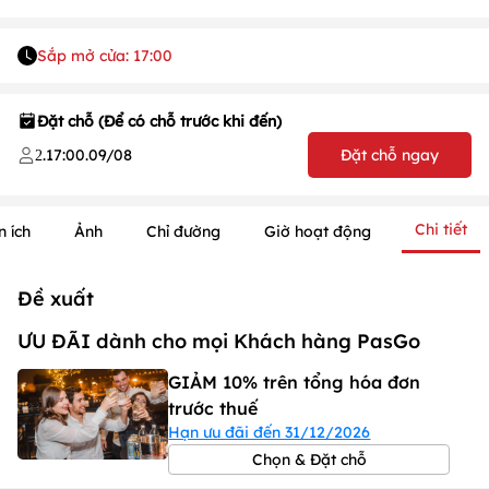
Sắp mở cửa: 17:00
Đặt chỗ (Để có chỗ trước khi đến)
.
17:00
.
09/08
Đặt chỗ ngay
2
Chi tiết
n ích
Ảnh
Chỉ đường
Giờ hoạt động
Đề xuất
ƯU ĐÃI dành cho mọi Khách hàng PasGo
GIẢM 10% trên tổng hóa đơn
trước thuế
Hạn ưu đãi đến 31/12/2026
1
/
1
/
1
Chọn & Đặt chỗ