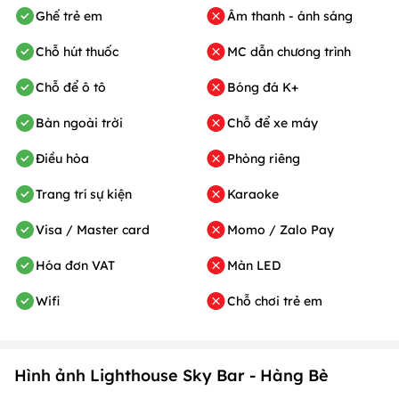
Ghế trẻ em
Âm thanh - ánh sáng
Chỗ hút thuốc
MC dẫn chương trình
Chỗ để ô tô
Bóng đá K+
Bàn ngoài trời
Chỗ để xe máy
Điều hòa
Phòng riêng
Trang trí sự kiện
Karaoke
Visa / Master card
Momo / Zalo Pay
Hóa đơn VAT
Màn LED
Wifi
Chỗ chơi trẻ em
Hình ảnh Lighthouse Sky Bar - Hàng Bè