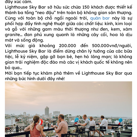
đầy xúc cảm.
Lighthouse Sky Bar sở hữu sức chứa 150 khách được thiết kế
thành ba tầng “neo đậu” trên toàn bộ không gian sân thượng.
Cùng với toàn bộ chỗ ngồi ngoài trời,
quán bar
này là sự
phối hợp đầy tính nghệ thuật giữa các chất liệu: kính, kim loại
và gỗ với những gam màu thời thượng như đen, kem, xám
granite… đan phủ xung quanh là những cây cối, hoa lá dịu
mát và sống động.
Với mức giá khoảng 200.000 đến 500.000vnđ/người,
Lighthouse Sky Bar là điểm dừng chân lý tưởng của các bữa
tiệc, lễ kỷ niệm, gặp gỡ bạn bè, hẹn hò lãng mạn; là không
gian trải nghiệm độc đáo mà các vị khách quốc tế không nên
bỏ qua…
Mời bạn tiếp tục khám phá thêm về Lighthouse Sky Bar qua
những bức hình dưới đây nhé!