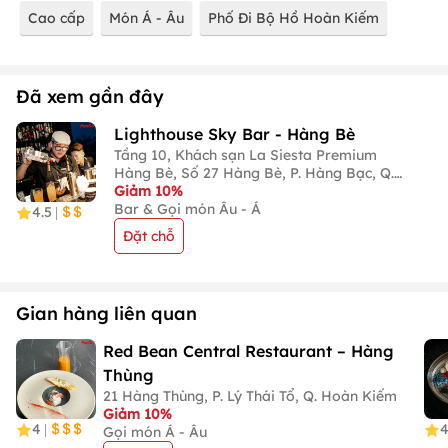
Cao cấp
Món Á - Âu
Phố Đi Bộ Hồ Hoàn Kiếm
Đã xem gần đây
Lighthouse Sky Bar - Hàng Bè
Tầng 10, Khách sạn La Siesta Premium
Hàng Bè, Số 27 Hàng Bè, P. Hàng Bạc, Q.
Hoàn Kiếm
Giảm 10%
Bar & Gọi món Âu - Á
4.5
|
Đặt chỗ
Gian hàng liên quan
Red Bean Central Restaurant – Hàng
Thùng
21 Hàng Thùng, P. Lý Thái Tổ, Q. Hoàn Kiếm
Giảm 10%
4
|
Gọi món Á - Âu