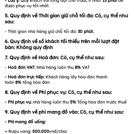
- Lưu ý:
Quý khách vui lòng đặt chỗ trước ít nhất
15 phút
để
được phục vụ tốt nhất.
5. Quy định về Thời gian giữ chỗ tối đa: Có, cụ thể như
sau:
- Thời gian nhà hàng giữ chỗ tối đa:
30
phút.
6. Quy định về số khách tối thiểu trên mỗi lượt đặt
bàn: Không quy định
7. Quy định về Hoá đơn: Có, cụ thể như sau:
-
Hoá đơn VAT:
Nhà hàng luôn thu
8%
VAT
- Hoá đơn trực tiếp:
Khách hàng lấy hóa đơn thanh
toán
8%
tổng hóa đơn
8. Quy định về Phí phục vụ: Có, cụ thể như sau:
- Phí phục vụ:
nhà hàng luôn thu
5%
Tổng hóa đơn trước thuế
9. Quy định về phí mang đồ vào: Có, cụ thể như sau:
- Phí mang đồ uống:
+ Rượu vang:
500.000
vnđ/chai