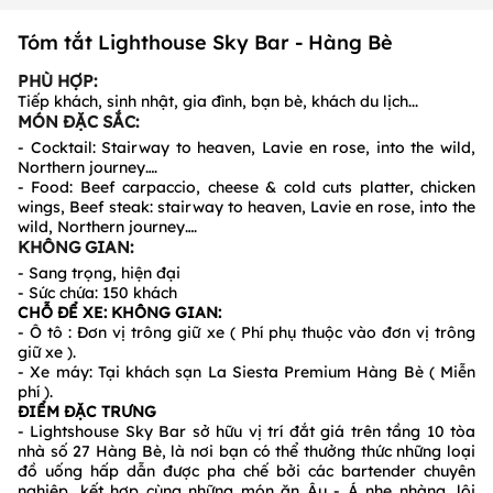
Tóm tắt Lighthouse Sky Bar - Hàng Bè
PHÙ HỢP:
Tiếp khách, sinh nhật, gia đình, bạn bè, khách du lịch...
MÓN ĐẶC SẮC:
- Cocktail: Stairway to heaven, Lavie en rose, into the wild,
Northern journey….
- Food: Beef carpaccio, cheese & cold cuts platter, chicken
wings, Beef steak: stairway to heaven, Lavie en rose, into the
wild, Northern journey….
KHÔNG GIAN:
- Sang trọng, hiện đại
- Sức chứa: 150 khách
CHỖ ĐỂ XE: KHÔNG GIAN:
- Ô tô : Đơn vị trông giữ xe ( Phí phụ thuộc vào đơn vị trông
giữ xe ).
- Xe máy: Tại khách sạn La Siesta Premium Hàng Bè ( Miễn
phí ).
ĐIỂM ĐẶC TRƯNG
- Lightshouse Sky Bar sở hữu vị trí đắt giá trên tầng 10 tòa
nhà số 27 Hàng Bè, là nơi bạn có thể thưởng thức những loại
đồ uống hấp dẫn được pha chế bởi các bartender chuyên
nghiệp, kết hợp cùng những món ăn Âu - Á nhẹ nhàng, lôi