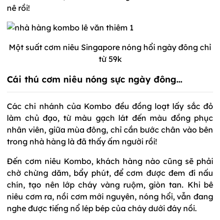
nê rồi!
Một suất cơm niêu Singapore nóng hổi ngày đông chỉ
từ 59k
Cái thú cơm niêu nóng sực ngày đông…
Các chi nhánh của Kombo đều đồng loạt lấy sắc đỏ
làm chủ đạo, từ màu gạch lát đến màu đồng phục
nhân viên, giữa mùa đông, chỉ cần bước chân vào bên
trong nhà hàng là đã thấy ấm người rồi!
Đến cơm niêu Kombo, khách hàng nào cũng sẽ phải
chờ chừng dăm, bẩy phút, để cơm được đem đi nấu
chín, tạo nên lớp cháy vàng ruộm, giòn tan. Khi bê
niêu cơm ra, nồi cơm mới nguyên, nóng hổi, vẫn đang
nghe được tiếng nổ lép bép của cháy dưới đáy nồi.