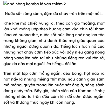
Nước sốt sóng sánh, đậm đà chảy tràn trên mặt nồi...
Khe khẽ mở chiếc vung ra, theo cơn gió thoảng, một
làn khói mỏng ướp theo hương cơm vừa chín tới thơm
lừng và hương thịt, nước sốt nức lòng nhè nhẹ lan tỏa
trong không gian, như đánh thức mọi giác quan của
những người đứng quanh đó. Tiếng lách tách nổ của
những hạt cháy cơm tiếp xúc với đáy niêu gang nóng
bỏng vang lên bên tai như những tiếng reo vui rộn rã,
giục dạ dày mọi người lên tiếng… đòi ăn!
Trên mặt lớp cơm trắng ngần, dẻo bông, hột nào ra
hột nấy là những miếng thịt màu nâu cánh gián sậm
mỡ màng, quyện trong lần nước sốt óng ả, sóng sánh
đang chảy tràn. Bây giờ, nhân viên của Kombo sẽ nhẹ
nhàng nhắc ta trộn đều cơm lên để cơm được ngấm
sốt và thưởng thức ngay khi còn nóng.