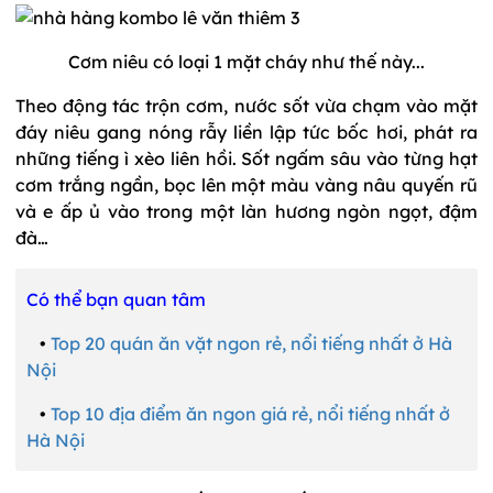
Cơm niêu có loại 1 mặt cháy như thế này...
Theo động tác trộn cơm, nước sốt vừa chạm vào mặt
đáy niêu gang nóng rẫy liền lập tức bốc hơi, phát ra
những tiếng ì xèo liên hồi. Sốt ngấm sâu vào từng hạt
cơm trắng ngần, bọc lên một màu vàng nâu quyến rũ
và e ấp ủ vào trong một làn hương ngòn ngọt, đậm
đà…
Có thể bạn quan tâm
•
Top 20 quán ăn vặt ngon rẻ, nổi tiếng nhất ở Hà
Nội
•
Top 10 địa điểm ăn ngon giá rẻ, nổi tiếng nhất ở
Hà Nội