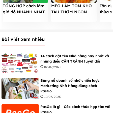
TỔNG HỢP cách làm
MẸO LÀM TÔM KHO
Tận d
giá đỗ NHANH NHẤT
TÀU THƠM NGON
thừa s
bằng chai nhựa, rổ,
ĐẬM VỊ ĐƠN GIẢN
rán ăn
xoong, túi lưới
TẠI NHÀ
Bài viết xem nhiều
14 cách đặt tên Nhà hàng hay nhất và
những điều CẦN TRÁNH tuyệt đối
02/07/2025
Bùng nổ doanh số nhờ chiến lược
Marketing Nhà Hàng đúng cách -
PasGo
10/07/2025
PasGo là gì - Các cách thức hợp tác với
PasGo