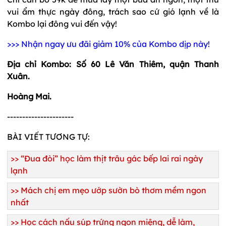
vui ẩm thực ngày đông, trách sao cứ gió lạnh về là
Kombo lại đông vui đến vậy!
>>> Nhận ngay ưu đãi giảm 10% của Kombo dịp này!
Địa chỉ Kombo: Số 60 Lê Văn Thiêm, quận Thanh
Xuân.
Hoàng Mai.
----------------------
BÀI VIẾT TƯƠNG TỰ:
>>
“Đua đòi” học làm thịt trâu gác bếp lai rai ngày
lạnh
>>
Mách chị em mẹo ướp sườn bò thơm mềm ngon
nhất
>>
Học cách nấu súp trứng ngon miệng, dễ làm,