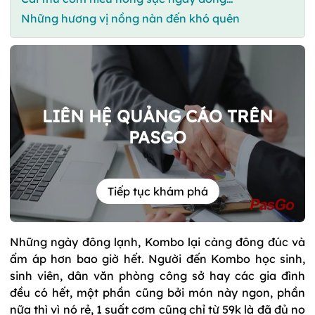
Những hương vị nồng nàn đến khó quên
LIÊN HỆ QUẢNG CÁO TRÊN
PASGO
Tiếp tục khám phá
Những ngày đông lạnh, Kombo lại càng đông đúc và
ấm áp hơn bao giờ hết. Người đến Kombo học sinh,
sinh viên, dân văn phòng công sở hay các gia đình
đều có hết, một phần cũng bởi món này ngon, phần
nữa thì vì nó rẻ, 1 suất cơm cũng chỉ từ 59k là đã đủ no