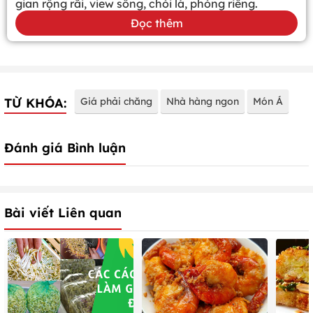
gian rộng rãi, view sông, chòi lá, phòng riêng.
Đọc thêm
TỪ KHÓA:
Giá phải chăng
Nhà hàng ngon
Món Á
Đánh giá Bình luận
Bài viết Liên quan