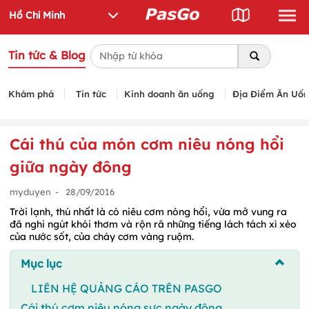
Tin tức & Blog
Khám phá
Tin tức
Kinh doanh ăn uống
Địa Điểm Ăn Uố
Cái thú của món cơm niêu nóng hổi
giữa ngày đông
myduyen
-
28/09/2016
Trời lạnh, thú nhất là có niêu cơm nóng hổi, vừa mở vung ra
đã nghi ngút khói thơm và rộn rã những tiếng lách tách xì xèo
của nước sốt, của cháy cơm vàng ruộm.
Mục lục
LIÊN HỆ QUẢNG CÁO TRÊN PASGO
Cái thú cơm niêu nóng sực ngày đông…