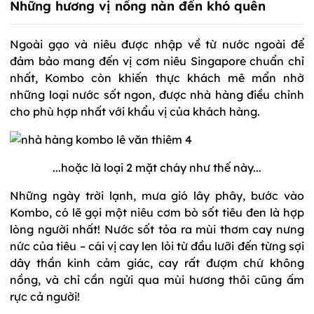
Những hương vị nồng nàn đến khó quên
Ngoài gạo và niêu được nhập về từ nước ngoài để
đảm bảo mang đến vị cơm niêu Singapore chuẩn chỉ
nhất, Kombo còn khiến thực khách mê mẩn nhờ
những loại nước sốt ngon, được nhà hàng điều chỉnh
cho phù hợp nhất với khẩu vị của khách hàng.
...hoặc là loại 2 mặt cháy như thế này...
Những ngày trời lạnh, mưa gió lây phây, bước vào
Kombo, có lẽ gọi một niêu cơm bò sốt tiêu đen là hợp
lòng người nhất! Nước sốt tỏa ra mùi thơm cay nưng
nức của tiêu – cái vị cay len lỏi từ đầu lưỡi đến từng sợi
dây thần kinh cảm giác, cay rất đượm chứ không
nồng, và chỉ cần ngửi qua mùi hương thôi cũng ấm
rực cả người!