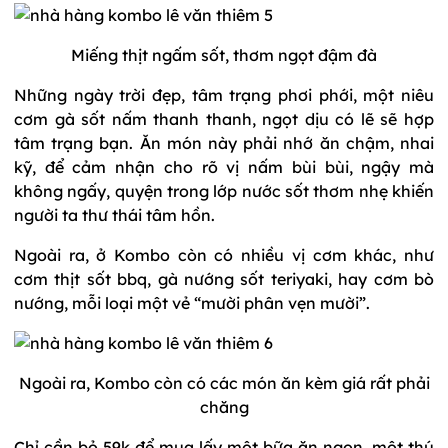
Miếng thịt ngấm sốt, thơm ngọt đậm đà
Những ngày trời đẹp, tâm trạng phơi phới, một niêu
cơm gà sốt nấm thanh thanh, ngọt dịu có lẽ sẽ hợp
tâm trạng bạn. Ăn món này phải nhớ ăn chậm, nhai
kỹ, để cảm nhận cho rõ vị nấm bùi bùi, ngậy mà
không ngấy, quyện trong lớp nước sốt thơm nhẹ khiến
người ta thư thái tâm hồn.
Ngoài ra, ở Kombo còn có nhiều vị cơm khác, như
cơm thịt sốt bbq, gà nướng sốt teriyaki, hay cơm bò
nướng, mỗi loại một vẻ “mười phân vẹn mười”.
Ngoài ra, Kombo còn có các món ăn kèm giá rất phải
chăng
Chỉ cần bỏ 59k để mua lấy một bữa ăn ngon, một thú