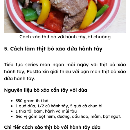
Cách xào thịt bò với hành tây, ớt chuông
5. Cách làm thịt bò xào dứa hành tây
Tiếp tục series món ngon mỗi ngày với thịt bò xào
hành tây, PasGo xin giới thiệu với bạn món thịt bò xào
dứa hành tây.
Nguyên liệu bò xào cần tây với dứa
350 gram thịt bò
1 quả dứa, 1/2 củ hành tây, 5 quả cà chua bi
1 thìa tỏi băm, hành và mùi tàu
Gia vị gồm bột nêm, đường, dầu hào, mắm, bột ngọt.
Chi tiết cách xào thịt bò với hành tây dứa