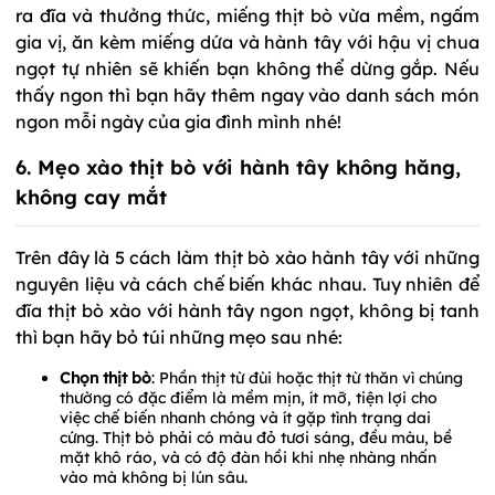
ra đĩa và thưởng thức, miếng thịt bò vừa mềm, ngấm
gia vị, ăn kèm miếng dứa và hành tây với hậu vị chua
ngọt tự nhiên sẽ khiến bạn không thể dừng gắp. Nếu
thấy ngon thì bạn hãy thêm ngay vào danh sách món
ngon mỗi ngày của gia đình mình nhé!
6. Mẹo xào thịt bò với hành tây không hăng,
không cay mắt
Trên đây là 5 cách làm thịt bò xào hành tây với những
nguyên liệu và cách chế biến khác nhau. Tuy nhiên để
đĩa thịt bò xào với hành tây ngon ngọt, không bị tanh
thì bạn hãy bỏ túi những mẹo sau nhé:
Chọn thịt bò
: Phần thịt từ đùi hoặc thịt từ thăn vì chúng
thường có đặc điểm là mềm mịn, ít mỡ, tiện lợi cho
việc chế biến nhanh chóng và ít gặp tình trạng dai
cứng. Thịt bò phải có màu đỏ tươi sáng, đều màu, bề
mặt khô ráo, và có độ đàn hồi khi nhẹ nhàng nhấn
vào mà không bị lún sâu.