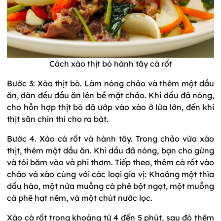
Cách xào thịt bò hành tây cà rốt
Bước 3: Xào thịt bò. Làm nóng chảo và thêm một dầu
ăn, dàn đều đầu ăn lên bề mặt chảo. Khi dầu đã nóng,
cho hỗn hợp thịt bò đã ướp vào xào ở lửa lớn, đến khi
thịt săn chín thì cho ra bát.
Bước 4. Xào cà rốt và hành tây. Trong chảo vừa xào
thịt, thêm một dầu ăn. Khi dầu đã nóng, bạn cho gừng
và tỏi băm vào và phi thơm. Tiếp theo, thêm cà rốt vào
chảo và xào cùng với các loại gia vị: Khoảng một thìa
dầu hào, một nửa muỗng cà phê bột ngọt, một muỗng
cà phê hạt nêm, và một chút nước lọc.
Xào cà rốt trong khoảng từ 4 đến 5 phút, sau đó thêm