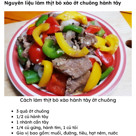
Nguyên liệu làm thịt bò xào ớt chuông hành tây
Cách làm thịt bò xào hành tây ớt chuông
3 quả ớt chuông
1/2 củ hành tây
1 nhánh cần tây
1/4 củ gừng, hành tím, 1 củ tỏi
Gia vị bao gồm: muối, đường, tiêu, hạt nêm, nước