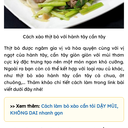
Cách xào thịt bò với hành tây cần tây
Thịt bò được ngâm gia vị và hòa quyện cùng với vị
ngọt của hành tây, cần tây giòn giòn với mùi thơm
cực kỳ đặc trưng tạo nên một món ngon khó cưỡng.
Ngoài ra bạn còn có thể kết hợp với loại rau củ khác,
như thịt bò xào hành tây cần tây cà chua, ớt
chuông,... Thảm khảo chi tiết cách làm trong link bài
viết dưới đây nhé!
>> Xem thêm:
Cách làm bò xào cần tỏi DẬY MÙI,
KHÔNG DAI nhanh gọn