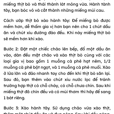
miếng thịt bò và thái thành lát mỏng vừa. Hành tành
tây, bạn bóc vỏ và cắt thành những miếng múi cau.
Cách ướp thịt bò xào hành tây: Để miếng bò được
mềm hơn, dễ thấm gia vị hơn bạn nên cho 1 chút dầu
ăn và chút xíu đường đào đều. Khi này miếng thịt bò
sẽ mềm hơn khi xào.
Bước 2: Đặt một chiếc chảo lên bếp, đổ một dầu ăn
vào, dàn đều mặt chảo và xào thịt bò cùng với các
loại gia vị bao gồm 1 muỗng cà phê hạt nêm, 1/2
muỗng cà phê bột ngọt, và 1 muỗng cà phê muối. Xào
ở lửa lớn và đảo nhanh tay cho đến khi thịt bò săn lại.
Sau đó, bạn thêm vào chút xíu nước lọc để tránh
trường hợp thịt có chỗ cháy, có chỗ chưa chín. Sau khi
miếng thịt đã chín đều và có mùi thơm thì hãy để sang
1 bát riêng.
Bước 3: Xào hành tây. Sử dụng chảo vừa xào thịt,
thêm một chút dầu ăn và đun nóng. Sau khi dầu nóng,