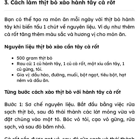
3. Cách làm thịt bò xào hành tây cà rốt
Bạn có thể tạo ra món ăn mỗi ngày với thịt bò hành
tây khi biến tấu 1 chút về nguyên liệu. Ví dụ như thêm
cà rốt tăng thêm màu sắc và hương vị cho món ăn.
Nguyên liệu thịt bò xào cần tây cà rốt
500 gram thịt bò
Rau củ: 1 củ hành tây, 1 củ cà rốt, một xíu cần tây, 1
củ gừng, tỏi.
Gia vị: dầu hào, đường, muối, bột ngọt, tiêu bột, hạt
nêm và dầu ăn.
Từng bước cách xào thịt bò với hành tây cà rốt
Bước 1: Sơ chế nguyên liệu. Bắt đầu bằng việc rửa
sạch thịt bò, sau đó thái thành các lát mỏng vừa và
đặt chúng vào một tô. Bóc vỏ tỏi, cạo vỏ gừng, rửa
sạch, và sau đó băm nhỏ.