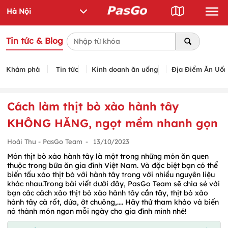
Tin tức & Blog
Khám phá
Tin tức
Kinh doanh ăn uống
Địa Điểm Ăn Uố
Cách làm thịt bò xào hành tây
KHÔNG HĂNG, ngọt mềm nhanh gọn
Hoài Thu - PasGo Team
-
13/10/2023
Món thịt bò xào hành tây là một trong những món ăn quen
thuộc trong bữa ăn gia đình Việt Nam. Và đặc biệt bạn có thể
biến tấu xào thịt bò với hành tây trong với nhiều nguyên liệu
khác nhau.Trong bài viết dưới đây, PasGo Team sẽ chia sẻ với
bạn các cách xào thịt bò xào hành tây cần tây, thịt bò xào
hành tây cà rốt, dứa, ớt chuông,.... Hãy thử tham khảo và biến
nó thành món ngon mỗi ngày cho gia đình mình nhé!