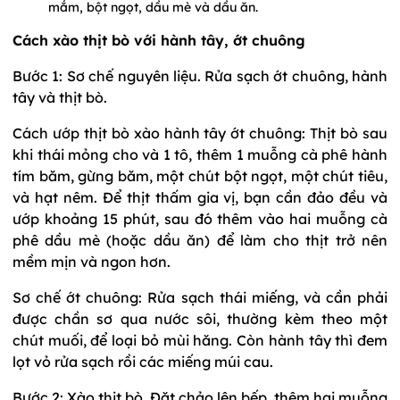
mắm, bột ngọt, dầu mè và dầu ăn.
Cách xào thịt bò với hành tây, ớt chuông
Bước 1: Sơ chế nguyên liệu. Rửa sạch ớt chuông, hành
tây và thịt bò.
Cách ướp thịt bò xào hành tây ớt chuông: Thịt bò sau
khi thái mỏng cho và 1 tô, thêm 1 muỗng cà phê hành
tím băm, gừng băm, một chút bột ngọt, một chút tiêu,
và hạt nêm. Để thịt thấm gia vị, bạn cần đảo đều và
ướp khoảng 15 phút, sau đó thêm vào hai muỗng cà
phê dầu mè (hoặc dầu ăn) để làm cho thịt trở nên
mềm mịn và ngon hơn.
Sơ chế ớt chuông: Rửa sạch thái miếng, và cần phải
được chần sơ qua nước sôi, thường kèm theo một
chút muối, để loại bỏ mùi hăng. Còn hành tây thì đem
lọt vỏ rửa sạch rồi các miếng múi cau.
Bước 2: Xào thịt bò. Đặt chảo lên bếp, thêm hai muỗng