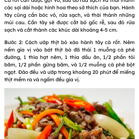
Cà rốt cần được gọt vỏ, sau đó rửa sạch và thái thành
các sợi dài hoặc hình hoa theo sở thích của bạn. Hành
tây cũng cần bóc vỏ, rửa sạch, và thái thành những
múi cau. Cần tây sẽ được cắt bỏ gốc rễ, sau đó rửa
sạch và cắt thành các khúc dài khoảng 4-5 cm.
Bước 2: Cách ướp thịt bò xào hành tây cà rốt. Nêm
nếm gia vị vào bát thịt bò đã thái 1 muỗng cà phê
đường, 1 thìa hạt nêm, 1 thìa dầu ăn, 1/2 phần tỏi
băm, 1/2 phần gừng băm, và 1/2 muỗng cà phê bột
ngọt. Đảo đều và ướp trong khoảng 20 phút để miếng
thịt mềm ra và ngấm đều gia vị.