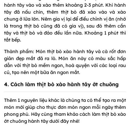
hành tây vào và xào thêm khoảng 2-3 phút. Khi hành
tây đã nấu chín, thêm thịt bò đã xào vào và xào
chung ở lửa lớn. Nêm gia vị lại để điều chỉnh vị ăn (nhớ
là trong thịt bò cũng đã có gia vị), sau đó thêm cần
tây và thịt bò và đảo đều lần nữa. Khoảng 1 phút thì
tắt bếp.
Thành phẩm: Món thịt bò xào hành tây và cà rốt đơn
giản đẹp mắt đã ra lò. Món ăn này có màu sắc hấp
dẫn với thịt bò mềm ngon, hoà quyện với các loại rau
củ, tạo nên một bữa ăn ngon mắt.
4. Cách làm thịt bò xào hành tây ớt chuông
Thêm 1 nguyên liệu khác là chúng ta có thể tạo ra một
món mới giúp cho thực đơn món ngon mỗi ngày thêm
phong phú. Hãy cùng tham khảo cách làm thịt bò xào
ớt chuông hành tây dưới đây nhé!