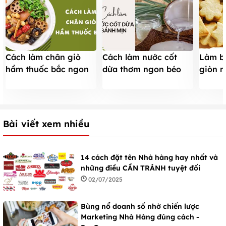
Cách làm chân giò
Cách làm nước cốt
Làm b
hầm thuốc bắc ngon
dừa thơm ngon béo
giòn n
mềm, nâng cao sức
ngậy KHÔNG BỊ TÁCH
cho cả
khỏe cho cả nhà
NƯỚC ăn là ghiền
Bài viết xem nhiều
14 cách đặt tên Nhà hàng hay nhất và
những điều CẦN TRÁNH tuyệt đối
02/07/2025
Bùng nổ doanh số nhờ chiến lược
Marketing Nhà Hàng đúng cách -