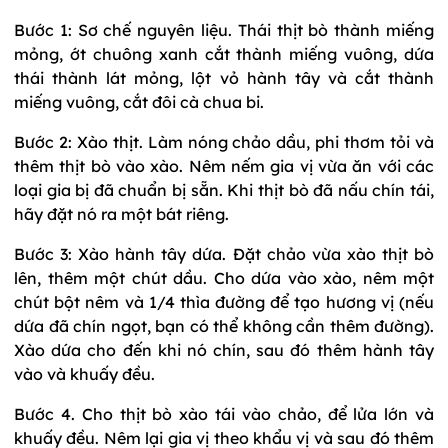
Bước 1: Sơ chế nguyên liệu. Thái thịt bò thành miếng
mỏng, ớt chuông xanh cắt thành miếng vuông, dứa
thái thành lát mỏng, lột vỏ hành tây và cắt thành
miếng vuông, cắt đôi cà chua bi.
Bước 2: Xào thịt. Làm nóng chảo dầu, phi thơm tỏi và
thêm thịt bò vào xào. Nêm nếm gia vị vừa ăn với các
loại gia bị đã chuẩn bị sẵn. Khi thịt bò đã nấu chín tái,
hãy đặt nó ra một bát riêng.
Bước 3: Xào hành tây dứa. Đặt chảo vừa xào thịt bò
lên, thêm một chút dầu. Cho dứa vào xào, nêm một
chút bột nêm và 1/4 thìa đường để tạo hương vị (nếu
dứa đã chín ngọt, bạn có thể không cần thêm đường).
Xào dứa cho đến khi nó chín, sau đó thêm hành tây
vào và khuấy đều.
Bước 4. Cho thịt bò xào tái vào chảo, để lửa lớn và
khuấy đều. Nêm lại gia vị theo khẩu vị và sau đó thêm