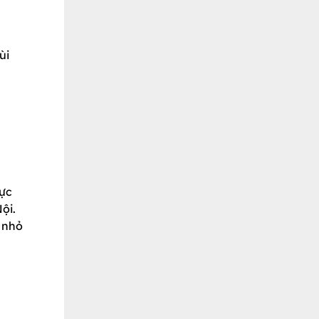
ùi
hực
Nội.
 nhỏ