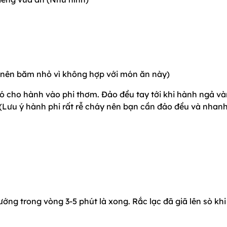
 nên băm nhỏ vì không hợp với món ăn này)
ó cho hành vào phi thơm. Đảo đều tay tới khi hành ngả v
 (Lưu ý hành phi rất rễ cháy nên bạn cần đảo đều và nhanh
ớng trong vòng 3-5 phút là xong. Rắc lạc đã giã lên sò khi