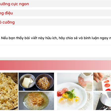
 dưỡng cực ngon
ng điệu
hó cưỡng
Nếu bạn thấy bài viết này hữu ích, hãy chia sẻ và bình luận ngay n