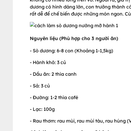
dương có hình dáng lớn, con trưởng thành có
rất dễ để chế biến được những món ngon. C
Nguyên liệu (Phù hợp cho 3 người ăn)
- Sò dương: 6-8 con (Khoảng 1-1,5kg)
- Hành khô: 3 củ
- Dầu ăn: 2 thìa canh
- Sả: 3 củ
- Đường: 1-2 thìa café
- Lạc: 100g
- Rau thơm: rau mùi, rau mùi tàu, rau húng (