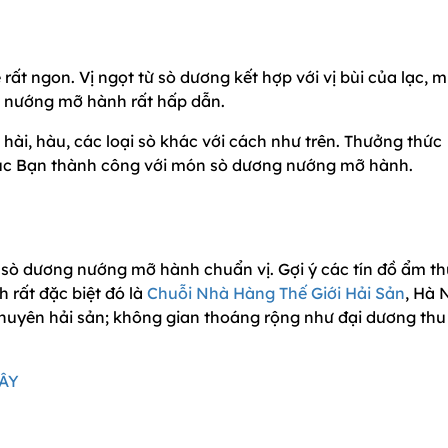
ất ngon. Vị ngọt từ sò dương kết hợp với vị bùi của lạc, m
 nướng mỡ hành rất hấp dẫn.
hài, hàu, các loại sò khác với cách như trên. Thưởng thức
úc Bạn thành công với món sò dương nướng mỡ hành.
sò dương nướng mỡ hành chuẩn vị. Gợi ý các tín đồ ẩm t
 rất đặc biệt đó là
Chuỗi Nhà Hàng Thế Giới Hải Sản
, Hà 
huyên hải sản; không gian thoáng rộng như đại dương thu
ĐÂY