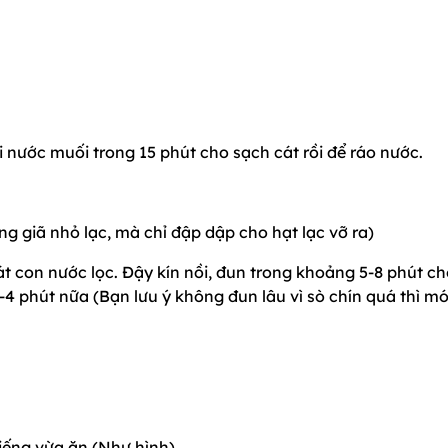
 nước muối trong 15 phút cho sạch cát rồi để ráo nước.
ng giã nhỏ lạc, mà chỉ đập dập cho hạt lạc vỡ ra)
t con nước lọc. Đậy kín nồi, đun trong khoảng 5-8 phút c
-4 phút nữa (Bạn lưu ý không đun lâu vì sò chín quá thì m
 miếng vừa ăn (Như hình)