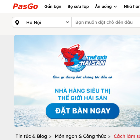
Gần bạn
Bộ sưu tập
Ăn uống
Nhà hàn
Tin tức & Blog
>
Món ngon & Công thức
>
Cách làm s