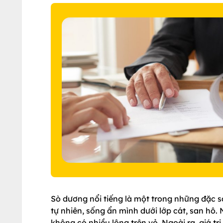
Sò dương nổi tiếng là một trong những đặc s
tự nhiên, sống ẩn mình dưới lớp cát, san hô
không có nhiều lông trên vỏ. Ngoài ra, giá t