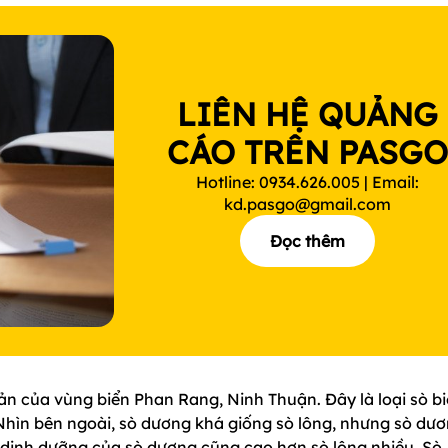
LIÊN HỆ QUẢNG
CÁO TRÊN PASG
Hotline: 0934.626.005 | Email:
kd.pasgo@gmail.com
Đọc thêm
ản của vùng biển Phan Rang, Ninh Thuận. Đây là loại sò b
. Nhìn bên ngoài, sò dương khá giống sò lông, nhưng sò dư
rị dinh dưỡng của sò dương cũng cao hơn sò lông nhiều. Sò