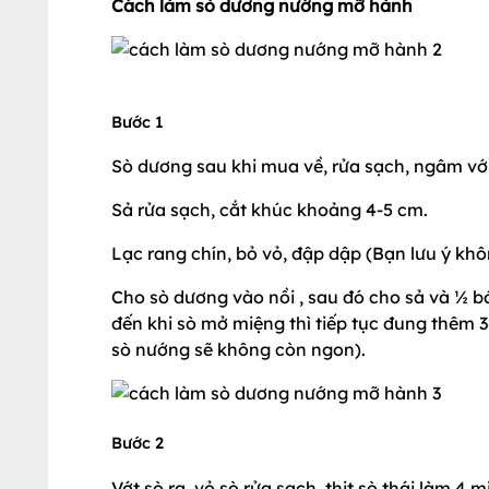
Cách làm sò dương nướng mỡ hành
Bước 1
Sò dương sau khi mua về, rửa sạch, ngâm với
Sả rửa sạch, cắt khúc khoảng 4-5 cm.
Lạc rang chín, bỏ vỏ, đập dập (Bạn lưu ý khô
Cho sò dương vào nồi , sau đó cho sả và ½ bá
đến khi sò mở miệng thì tiếp tục đung thêm 3
sò nướng sẽ không còn ngon).
Bước 2
Vớt sò ra, vỏ sò rửa sạch, thịt sò thái làm 4