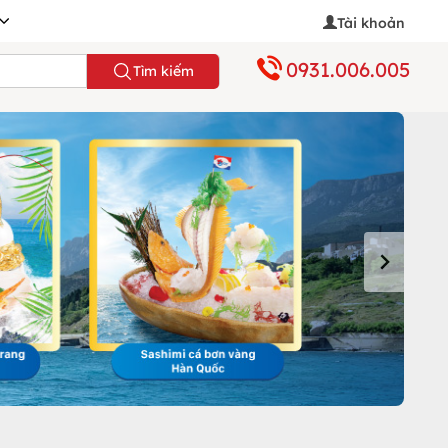
Tài khoản
0931.006.005
Tìm kiếm