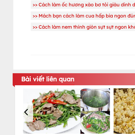
>>
Cách làm ốc hương xào bơ tỏi giàu dinh
>>
Mách bạn cách làm cua hấp bia ngon đú
>>
Cách làm nem thính giòn sựt sựt ngon k
Bài viết liên quan