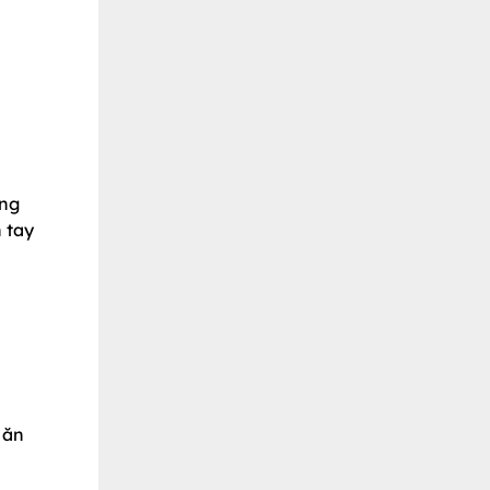
àng
 tay
 ăn