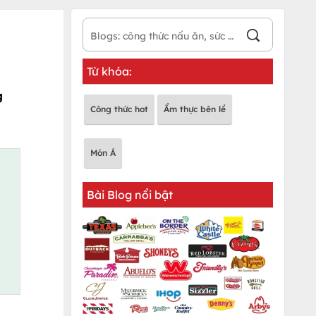
Từ khóa:
g
Công thức hot
Ẩm thực bên lề
Món Á
Bài Blog nổi bật