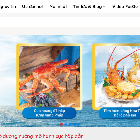
g uy tín
Ưu đãi hot
Mới nhất
Tin tức & Blog
Video PasGo
ò dương nướng mỡ hành cực hấp dẫn