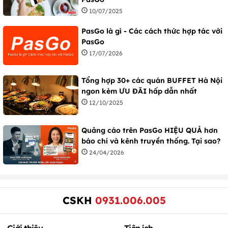
10/07/2025
PasGo là gì - Các cách thức hợp tác với
PasGo
17/07/2026
Tổng hợp 30+ các quán BUFFET Hà Nội
ngon kèm ƯU ĐÃI hấp dẫn nhất
12/10/2025
Quảng cáo trên PasGo HIỆU QUẢ hơn
báo chí và kênh truyền thống. Tại sao?
24/04/2026
CSKH
0931.006.005