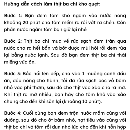
Hướng dẫn cách làm
thịt ba chỉ kho quẹt:
Bước 1: Bạn đem tôm khô ngâm vào nước nóng
khoảng 20 phút cho tôm mềm ra rồi vớt ra chén. Còn
phần nước ngâm tôm bạn giữ lại nhé.
Bước 2: Thịt ba chỉ mua về rửa sạch đem trân qua
nước cho ra hết bẩn và bớt được mùi hôi rồi đem rửa
lại bằng nước lạnh. Sau đó bạn đem thịt ba chỉ thái
miếng vừa ăn.
Bước 3: Bắc nồi lên bếp, cho vào 1 muỗng canh dầu
ăn, dầu nóng cho hành, tỏi đ
ã rửa sạch bóc vỏ băm
nhỏ
vào phi thơm, sau đó cho thịt vào xào cho ra mỡ.
Khi thịt ra mỡ nhiều, bạn hãy cho tôm khô vào xào
chung cho đến khi săn lại (khoảng 10 phút).
Bước 4: Cuối cùng bạn đem trộn nước mắm cùng với
đường, sau đó cho ớt băm nhỏ, hạt tiêu vào cùng với
thịt ba chỉ và tôm rồi đun nhỏ lửa cho đến khi hỗn hợp