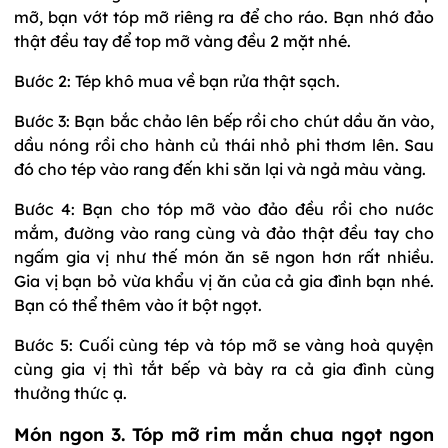
mỡ, bạn vớt tóp mỡ riêng ra để cho ráo. Bạn nhớ đảo
thật đều tay để top mỡ vàng đều 2 mặt nhé.
Bước 2: Tép khô mua về bạn rửa thật sạch.
Bước 3: Bạn bắc chảo lên bếp rồi cho chút dầu ăn vào,
dầu nóng rồi cho hành củ thái nhỏ phi thơm lên. Sau
đó cho tép vào rang đến khi săn lại và ngả màu vàng.
Bước 4: Bạn cho tóp mỡ vào đảo đều rồi cho nước
mắm, đường vào rang cùng và đảo thật đều tay cho
ngấm gia vị như thế món ăn sẽ ngon hơn rất nhiều.
Gia vị bạn bỏ vừa khẩu vị ăn của cả gia đình bạn nhé.
Bạn có thể thêm vào ít bột ngọt.
Bước 5: Cuối cùng tép và tóp mỡ se vàng hoà quyện
cùng gia vị thì tắt bếp và bày ra cả gia đình cùng
thưởng thức ạ.
Món ngon
3. Tóp mỡ rim mắn chua ngọt ngon