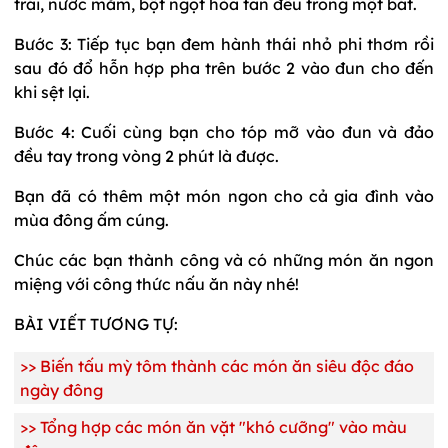
trái, nước mắm, bột ngọt hòa tan đều trong một bát.
Bước 3: Tiếp tục bạn đem hành thái nhỏ phi thơm rồi
sau đó đổ hỗn hợp pha trên bước 2 vào đun cho đến
khi sệt lại.
Bước 4: Cuối cùng bạn cho tóp mỡ vào đun và đảo
đều tay trong vòng 2 phút là được.
Bạn đã có thêm một món ngon cho cả gia đình vào
mùa đông ấm cúng.
Chúc các bạn thành công
và có những món ăn ngon
miệng
với công thức nấu ăn
này
nhé!
BÀI VIẾT TƯƠNG TỰ:
>>
Biến tấu mỳ tôm thành các món ăn siêu độc đáo
ngày đông
>>
Tổng hợp các món ăn vặt "khó cưỡng" vào màu