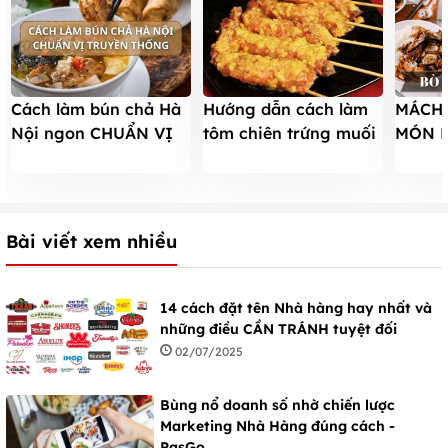
Cách làm bún chả Hà
Hướng dẫn cách làm
MÁCH 
Nội ngon CHUẨN VỊ
tôm chiên trứng muối
MÓN 
Hà Nội xưa - thành
ngon, lạ miệng
TÂY K
công ngay lần đầu
ĐƯA 
Bài viết xem nhiều
14 cách đặt tên Nhà hàng hay nhất và
những điều CẦN TRÁNH tuyệt đối
02/07/2025
Bùng nổ doanh số nhờ chiến lược
Marketing Nhà Hàng đúng cách -
PasGo