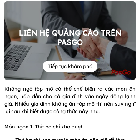
LIÊN HỆ QUẢNG CÁO TRÊN
PASGO
Tiếp tục khám phá
Không ngờ tóp mỡ có thể chế biến ra các món ăn
ngon, hấp dẫn cho cả gia đình vào ngày đông lạnh
giá. Nhiều gia đình không ăn tóp mỡ thì nên suy nghĩ
lại sau khi biết được công thức này nha.
Món ngon 1. Thịt ba chỉ kho quẹt
Thịt ba chỉ kho quẹt là món ăn dân giã dễ làm