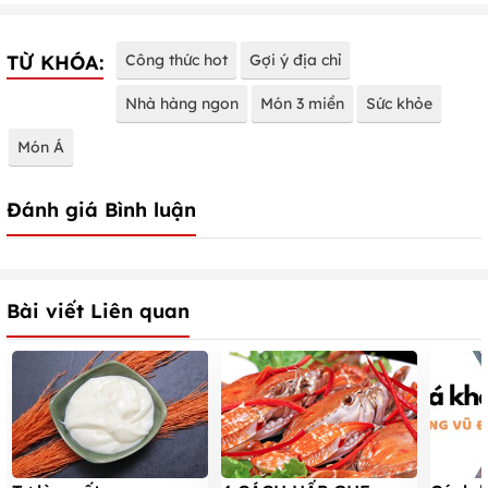
TỪ KHÓA:
Công thức hot
Gợi ý địa chỉ
Nhà hàng ngon
Món 3 miền
Sức khỏe
Món Á
Đánh giá Bình luận
Bài viết Liên quan