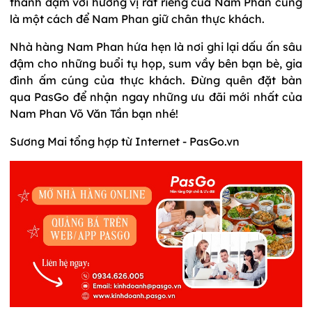
thanh đạm với hương vị rất riêng của Nam Phan cũng
là một cách để Nam Phan giữ chân thực khách.
Nhà hàng Nam Phan hứa hẹn là nơi ghi lại dấu ấn sâu
đậm cho những buổi tụ họp, sum vầy bên bạn bè, gia
đình ấm cúng của thực khách. Đừng quên đặt bàn
qua PasGo để nhận ngay những ưu đãi mới nhất của
Nam Phan Võ Văn Tần bạn nhé!
Sương Mai tổng hợp từ Internet - PasGo.vn