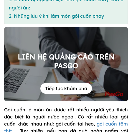
người ăn:
2. Những lưu ý khi làm món gỏi cuốn chay
LIÊN HỆ QUẢNG CÁO TRÊN
PASGO
Tiếp tục khám phá
Gỏi cuốn là món ăn được rất nhiều người yêu thích
đặc biệt là người nước ngoài. Có rất nhiều loại gỏi
cuốn khác nhau như: gỏi cuốn tai heo,
gỏi cuốn tôm
thịt
,…. Tuy nhiên, nếu bạn đã quá ngán ngẩm với