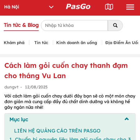
Tin tức & Blog
Khám phá
Tin tức
Kinh doanh ăn uống
Địa Điểm Ăn Uố
Cách làm gỏi cuốn chay thanh đạm
cho tháng Vu Lan
dungvt
-
12/08/2025
Với cách làm gỏi cuốn chay dưới đây bạn sẽ có một món chay
đơn giản mà cung cấp đầy đủ chất dinh dưỡng và không hề
gây ngán nữa nhé!
Mục lục
LIÊN HỆ QUẢNG CÁO TRÊN PASGO
1. Chuẩn bị nguyên liệu làm gỏi cuốn chay cho 3