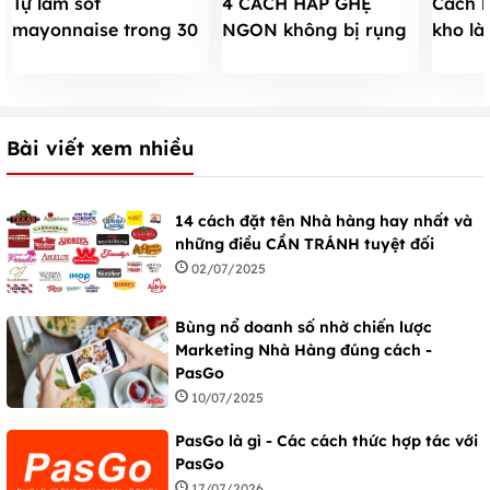
Tự làm sốt
4 CÁCH HẤP GHẸ
Cách l
mayonnaise trong 30
NGON không bị rụng
kho là
giây ngon hơn đi mua
chân,xỉn màu với
công 
nguyên liệu cực đơn
người
giản
Bài viết xem nhiều
14 cách đặt tên Nhà hàng hay nhất và
những điều CẦN TRÁNH tuyệt đối
02/07/2025
Bùng nổ doanh số nhờ chiến lược
Marketing Nhà Hàng đúng cách -
PasGo
10/07/2025
PasGo là gì - Các cách thức hợp tác với
PasGo
17/07/2026