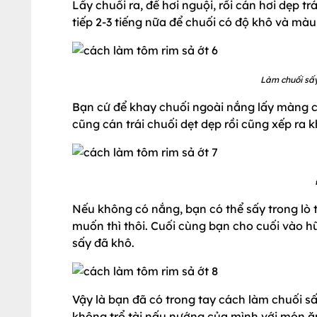
Lấy chuối ra, để hơi nguội, rồi cán hơi dẹp t
tiếp 2-3 tiếng nữa để chuối có độ khô và màu
Làm chuối sấy
Bạn cứ để khay chuối ngoài nắng lấy màng che
cũng cán trái chuối dẹt dẹp rồi cũng xếp ra k
Nếu không có nắng, bạn có thể sấy trong lò
muốn thì thôi. Cuối cùng bạn cho cuối vào hũ
sấy đã khô.
Vậy là bạn đã có trong tay cách làm chuối 
không trổ tài nấu nướng của mình với món ă