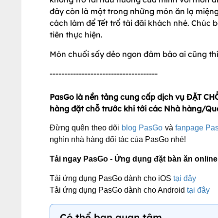
đây còn là một trong những món ăn lạ miệng 
cách làm để Tết trổ tài đãi khách nhé. Chúc
tiên thực hiện.
Món chuối sấy dẻo ngon đảm bảo ai cũng thí
-------------------------------------
PasGo là nền tảng cung cấp dịch vụ ĐẶT CHỖ
hàng đặt chỗ trước khi tới các Nhà hàng/Qu
Đừng quên theo dõi
blog PasGo
và
fanpage Pa
nghìn nhà hàng đối tác của PasGo nhé!
Tải ngay PasGo - Ứng dụng đặt bàn ăn online
Tải ứng dụng PasGo dành cho iOS
tại đây
Tải ứng dụng PasGo dành cho Android
tại đây
Có thể bạn quan tâm