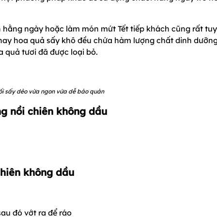
n hằng ngày hoặc làm món mứt Tết tiếp khách cũng rất tuy
 hay hoa quả sấy khô đều chứa hàm lượng chất dinh dưỡn
 quả tươi đã được loại bỏ.
ối sấy dẻo vừa ngon vừa dễ bảo quản
ng nồi chiên không dầu
chiên không dầu
au đó vớt ra để ráo