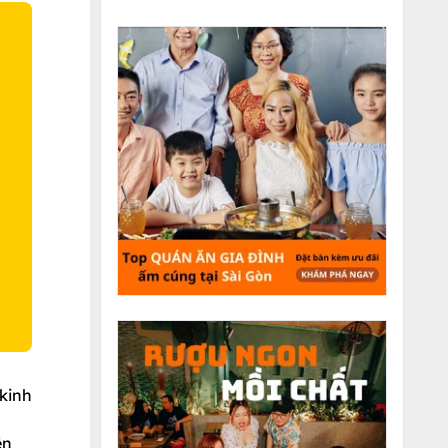
O
 kinh
ên