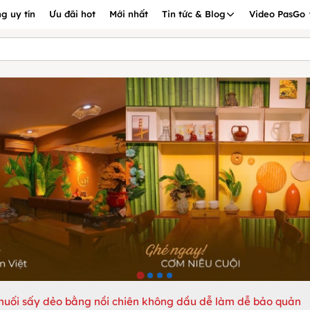
g uy tín
Ưu đãi hot
Mới nhất
Tin tức & Blog
Video PasGo
huối sấy dẻo bằng nồi chiên không dầu dễ làm dễ bảo quản