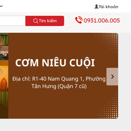
Tài khoản
0931.006.005
Tìm kiếm