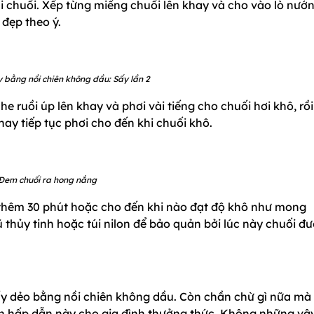
rái chuối. Xếp từng miếng chuối lên khay và cho vào lò nướ
 đẹp theo ý.
 bằng nồi chiên không dầu: Sấy lần 2
 ruồi úp lên khay và phơi vài tiếng cho chuối hơi khô, rồi
hay tiếp tục phơi cho đến khi chuối khô.
Đem chuối ra hong nắng
 thêm 30 phút hoặc cho đến khi nào đạt độ khô như mong
 thủy tinh hoặc túi nilon để bảo quản bởi lúc này chuối đ
sấy dẻo bằng nồi chiên không dầu. Còn chần chừ gì nữa mà
n hấp dẫn này cho gia đình thưởng thức. Không những vậy