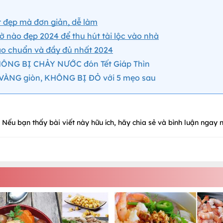
t đẹp mà đơn giản, dễ làm
 nào đẹp 2024 để thu hút tài lộc vào nhà
áo chuẩn và đầy đủ nhất 2024
ÔNG BỊ CHẢY NƯỚC đón Tết Giáp Thìn
da VÀNG giòn, KHÔNG BỊ ĐỎ với 5 mẹo sau
Nếu bạn thấy bài viết này hữu ích, hãy chia sẻ và bình luận ngay n