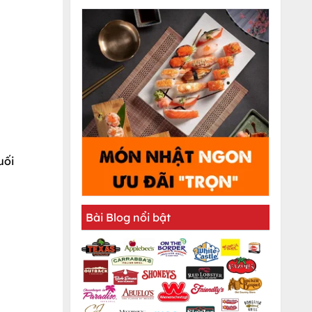
uối
Bài Blog nổi bật