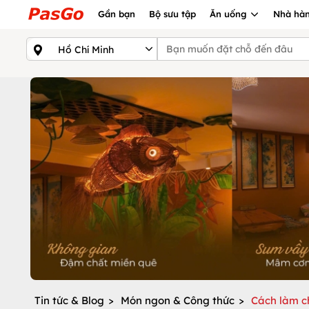
Gần bạn
Bộ sưu tập
Ăn uống
Nhà hàn
Tin tức & Blog
>
Món ngon & Công thức
>
Cách làm c