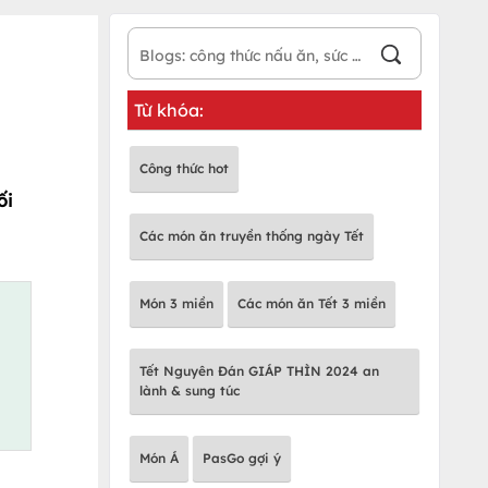
Từ khóa:
Công thức hot
ối
Các món ăn truyền thống ngày Tết
Món 3 miền
Các món ăn Tết 3 miền
Tết Nguyên Đán GIÁP THÌN 2024 an
lành & sung túc
Món Á
PasGo gợi ý