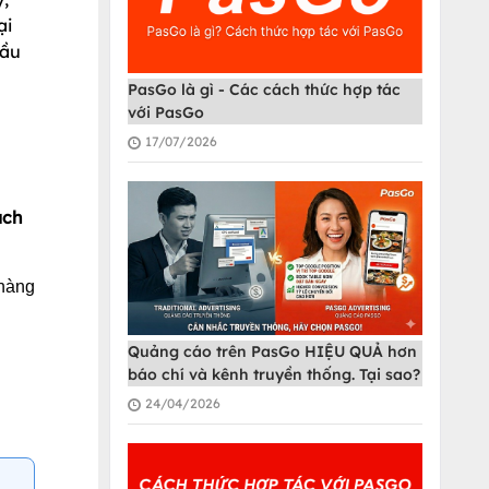
ại
đầu
PasGo là gì - Các cách thức hợp tác
với PasGo
17/07/2026
ách
 hàng
Quảng cáo trên PasGo HIỆU QUẢ hơn
báo chí và kênh truyền thống. Tại sao?
24/04/2026