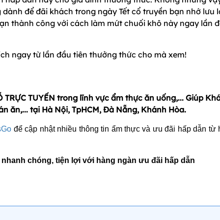
dành để đãi khách trong ngày Tết cổ truyền bạn nhớ lưu l
 bạn thành công với cách làm mứt chuối khô này ngay lần 
ch ngay từ lần đầu tiên thưởng thức cho mà xem!
 TRỰC TUYẾN trong lĩnh vực ẩm thực ăn uống,... Giúp Kh
án ăn,... tại Hà Nội, TpHCM, Đà Nẵng, Khánh Hòa.
sGo
để cập nhật nhiều thông tin ẩm thực và ưu đãi hấp dẫn từ
 nhanh chóng, tiện lợi với hàng ngàn ưu đãi hấp dẫn