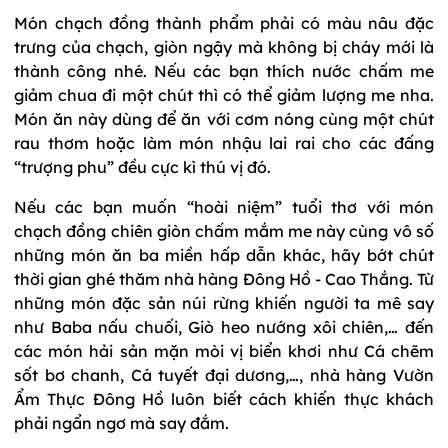
Món chạch đồng thành phẩm phải có màu nâu đặc
trưng của chạch, giòn ngậy mà không bị cháy mới là
thành công nhé. Nếu các bạn thích nước chấm me
giảm chua đi một chút thì có thể giảm lượng me nha.
Món ăn này dùng để ăn với cơm nóng cùng một chút
rau thơm hoặc làm món nhậu lai rai cho các đấng
“trượng phu” đều cực kì thú vị đó.
Nếu các bạn muốn “hoài niệm” tuổi thơ với món
chạch đồng chiên giòn chấm mắm me này cùng vô số
những món ăn ba miền hấp dẫn khác, hãy bớt chút
thời gian ghé thăm nhà hàng Đông Hồ - Cao Thắng. Từ
những món đặc sản núi rừng khiến người ta mê say
như Baba nấu chuối, Giò heo nướng xôi chiên,… đến
các món hải sản mặn mòi vị biển khơi như Cá chẽm
sốt bơ chanh, Cá tuyết đại dương,…, nhà hàng Vườn
Ẩm Thực Đông Hồ luôn biết cách khiến thực khách
phải ngẩn ngơ mà say đắm.