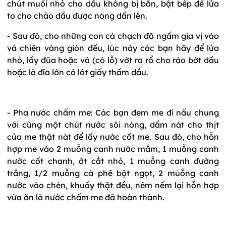
chút muối nhỏ cho dầu không bị bắn, bật bếp để lửa
to cho chảo dầu được nóng dần lên.
- Sau đó, cho những con cá chạch đã ngấm gia vị vào
và chiên vàng giòn đều, lúc này các bạn hãy để lửa
nhỏ, lấy đũa hoặc vá (có lỗ) vớt ra rổ cho ráo bớt dầu
hoặc là đĩa lớn có lót giấy thấm dầu.
- Pha nước chấm me: Các bạn đem me đi nấu chung
với cùng một chút nước sôi nóng, dầm nát cho thịt
của me thật nát để lấy nước cốt me. Sau đó, cho hỗn
hợp me vào 2 muỗng canh nước mắm, 1 muỗng canh
nước cốt chanh, ớt cắt nhỏ, 1 muỗng canh đường
trắng, 1/2 muỗng cà phê bột ngọt, 2 muỗng canh
nước vào chén, khuấy thật đều, nêm nếm lại hỗn hợp
vừa ăn là nước chấm me đã hoàn thành.