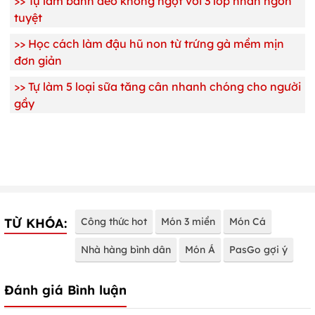
>>
Tự làm bánh dẻo không ngọt với 3 lớp nhân ngon
tuyệt
>>
Học cách làm đậu hũ non từ trứng gà mềm mịn
đơn giản
>>
Tự làm 5 loại sữa tăng cân nhanh chóng cho người
gầy
TỪ KHÓA:
Công thức hot
Món 3 miền
Món Cá
Nhà hàng bình dân
Món Á
PasGo gợi ý
Đánh giá Bình luận