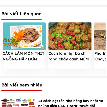
Bài viết Liên quan
CÁCH LÀM MÓN THỊT
Pha tr
Cách làm thịt ba chỉ
NGỖNG HẤP ĐƠN
lừng, 
rang cháy cạnh MỀM
GIẢN THƠM NGON
thẳng
MỌNG đậm đà đưa
NGAY TẠI NHÀ
cơm
Bài viết xem nhiều
14 cách đặt tên Nhà hàng hay nhất và
những điều CẦN TRÁNH tuyệt đối