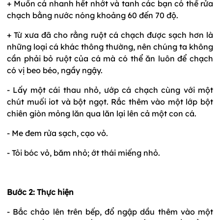
+ Muốn cá nhanh hết nhớt và tanh các bạn có thể rửa
chạch bằng nước nóng khoảng 60 đến 70 độ.
+ Từ xưa đã cho rằng ruột cá chạch được sạch hơn là
những loại cá khác thông thường, nên chúng ta không
cần phải bỏ ruột của cá mà có thể ăn luôn để chạch
có vị beo béo, ngầy ngậy.
- Lấy một cái thau nhỏ, ướp cá chạch cùng với một
chút muối iot và bột ngọt. Rắc thêm vào một lớp bột
chiên giòn mỏng lăn qua lăn lại lên cả một con cá.
- Me đem rửa sạch, cạo vỏ.
- Tỏi bóc vỏ, băm nhỏ; ớt thái miếng nhỏ.
Bước 2: Thực hiện
- Bắc chảo lên trên bếp, đổ ngập dầu thêm vào một