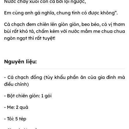
Nước chảy xuôi con cá bơi lội ngược,
Em cùng anh gá nghĩa, chung tình có được không”.
Cá chạch đem chiên lên giòn giòn, beo béo, có vị thơm
bùi rất khó tả, chấm kèm với nước mắm me chua chua
ngòn ngọt thì rất tuyệt!
Nguyên liệu:
- Cá chạch đồng (tùy khẩu phần ăn của gia đình mà
điều chỉnh)
- Bột chiên giòn: 1 gói
- Me: 2 quả
- Tỏi: 5 tép