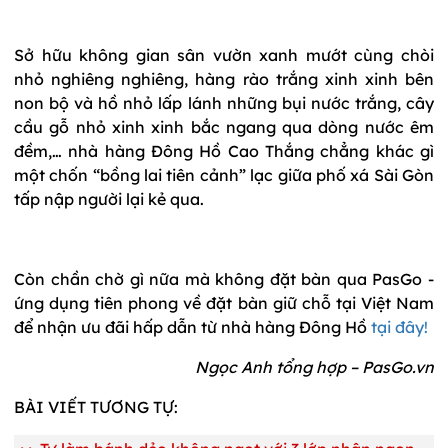
Sở hữu không gian sân vườn xanh mướt cùng chòi
nhỏ nghiêng nghiêng, hàng rào trắng xinh xinh bên
non bộ và hồ nhỏ lấp lánh những bụi nước trắng, cây
cầu gỗ nhỏ xinh xinh bắc ngang qua dòng nước êm
đềm,… nhà hàng Đông Hồ Cao Thắng chẳng khác gì
một chốn “bồng lai tiên cảnh” lạc giữa phố xá Sài Gòn
tấp nập người lại kẻ qua.
Còn chần chờ gì nữa mà không đặt bàn qua PasGo -
ứng dụng tiên phong về đặt bàn giữ chỗ tại Việt Nam
để nhận ưu đãi hấp dẫn từ nhà hàng Đông Hồ
tại đây!
Ngọc Anh tổng hợp – PasGo.vn
BÀI VIẾT TƯƠNG TỰ: