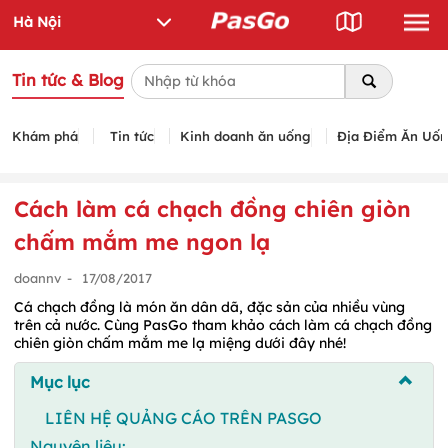
Tin tức & Blog
Khám phá
Tin tức
Kinh doanh ăn uống
Địa Điểm Ăn Uố
Cách làm cá chạch đồng chiên giòn
chấm mắm me ngon lạ
doannv
-
17/08/2017
Cá chạch đồng là món ăn dân dã, đặc sản của nhiều vùng
trên cả nước. Cùng PasGo tham khảo cách làm cá chạch đồng
chiên giòn chấm mắm me lạ miệng dưới đây nhé!
Mục lục
LIÊN HỆ QUẢNG CÁO TRÊN PASGO
Nguyên liệu: