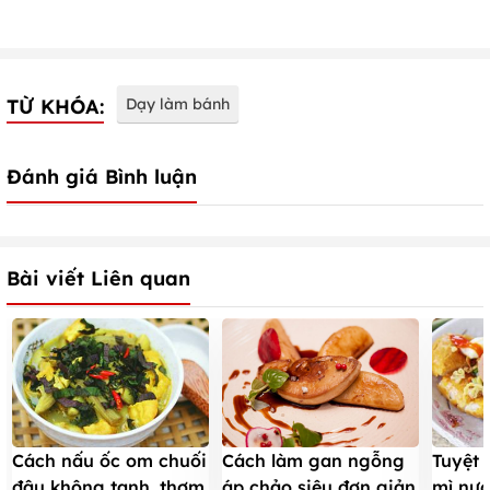
TỪ KHÓA:
Dạy làm bánh
Đánh giá Bình luận
Bài viết Liên quan
Cách nấu ốc om chuối
Cách làm gan ngỗng
Tuyệt 
đậu không tanh, thơm
áp chảo siêu đơn giản
mì nướ