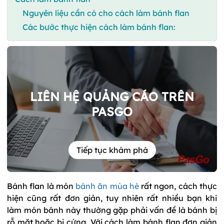
Nguyên liệu cần có cho cách làm bánh flan
Các bước thực hiện cách làm bánh flan:
LIÊN HỆ QUẢNG CÁO TRÊN
PASGO
Tiếp tục khám phá
Bánh flan là món
bánh ăn mùa hè
rất ngon, cách thực
hiện cũng rất đơn giản, tuy nhiên rất nhiều bạn khi
làm món bánh này thường gặp phải vấn đề là bánh bị
rỗ mặt hoặc bị cứng. Với cách làm bánh flan đơn giản