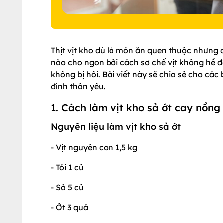
Thịt vịt kho dù là món ăn quen thuộc nhưng có
nào cho ngon bởi cách sơ chế vịt không hề đ
không bị hôi. Bài viết này sẽ chia sẻ cho các
đình thân yêu.
1. Cách làm vịt kho sả ớt cay nồn
Nguyên liệu làm vịt kho sả ớt
- Vịt nguyên con 1,5 kg
- Tỏi 1 củ
- Sả 5 củ
- Ớt 3 quả