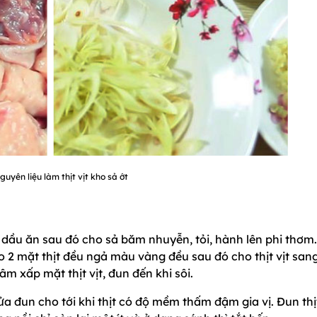
guyên liệu làm thịt vịt kho sả ớt
 dầu ăn sau đó cho sả băm nhuyễn, tỏi, hành lên phi thơm.
ho 2 mặt thịt đều ngả màu vàng đều sau đó cho thịt vịt san
 xấp mặt thịt vịt, đun đến khi sôi.
 lửa đun cho tới khi thịt có độ mềm thấm đậm gia vị. Đun thị