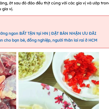
àng, ớt sau đó đảo đều thịt cùng với các gia vị và ướp tro
 gia vị.
ướng ngon BẤT TẬN tại HN | ĐẶT BÀN NHẬN ƯU ĐÃI
cho bạn bè, đồng nghiệp, người thân lai rai ở HCM