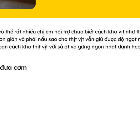
 thể rất nhiều chị em nội trợ chưa biết cách kho vịt như t
ơn giản và phải nấu sao cho thịt vịt vẫn giữ được độ ngọt
 bạn cách kho thịt vịt với sả ớt và gừng ngon nhất dành hco
g đưa cơm