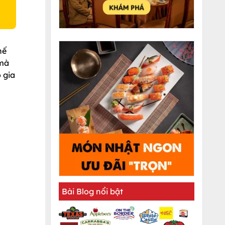
hế
 mà
 gia
Bài Blog nổi bật