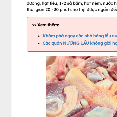
đường, hạt tiêu, 1/2 sả băm, hạt nêm, nước h
thời gian 20 - 30 phút cho thịt được ngấm đều
>> Xem thêm:
Khám phá ngay các nhà hàng lẩu n
Các quán NƯỚNG LẨU không giới hạn 