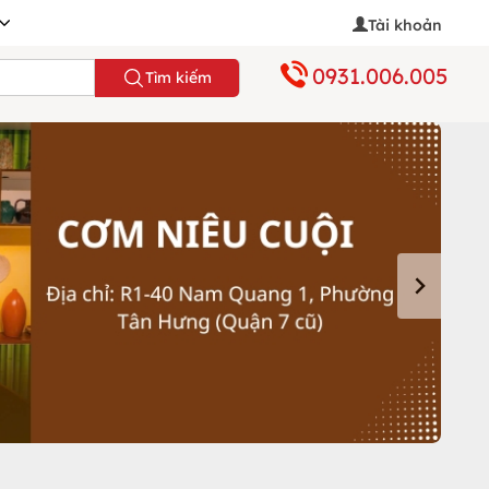
Tài khoản
0931.006.005
Tìm kiếm