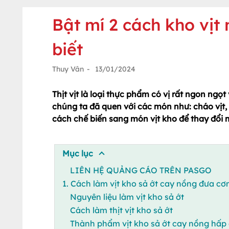
Bật mí 2 cách kho vịt
biết
Thuy Vân
-
13/01/2024
Thịt vịt là loại thực phẩm có vị rất ngon ng
chúng ta đã quen với các món như: cháo vịt, v
cách chế biến sang món vịt kho để thay đổi
Mục lục
LIÊN HỆ QUẢNG CÁO TRÊN PASGO
1. Cách làm vịt kho sả ớt cay nồng đưa c
Nguyên liệu làm vịt kho sả ớt
Cách làm thịt vịt kho sả ớt
Thành phẩm vịt kho sả ớt cay nồng hấp