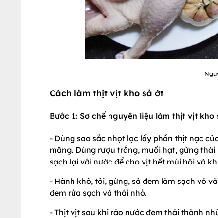
Nguyê
Cách làm thịt vịt kho sả ớt
Bước 1: Sơ chế nguyên liệu làm thịt vịt kho 
- Dùng sao sắc nhọt lọc lấy phần thịt nạc c
măng. Dùng rượu trắng, muối hạt, gừng thái lá
sạch lại với nước để cho vịt hết mùi hôi và k
- Hành khô, tỏi, gừng, sả đem làm sạch vỏ và
đem rửa sạch và thái nhỏ.
- Thịt vịt sau khi ráo nước đem thái thành 