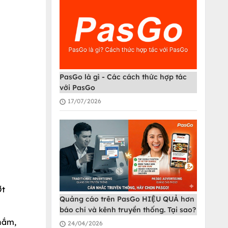
PasGo là gì - Các cách thức hợp tác
với PasGo
17/07/2026
Ớt
Quảng cáo trên PasGo HIỆU QUẢ hơn
báo chí và kênh truyền thống. Tại sao?
 nắm,
24/04/2026