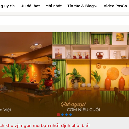
g uy tín
Ưu đãi hot
Mới nhất
Tin tức & Blog
Video PasGo
ch kho vịt ngon mà bạn nhất định phải biết