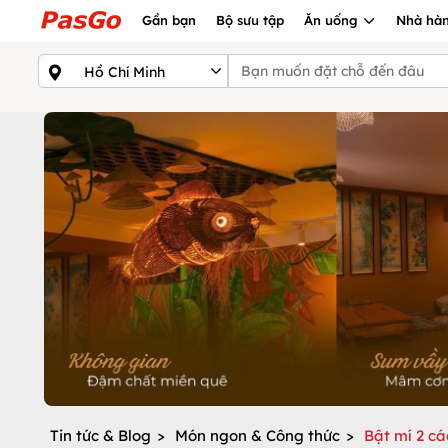
Gần bạn
Bộ sưu tập
Ăn uống
Nhà hàn
Tin tức & Blog
>
Món ngon & Công thức
>
Bật mí 2 cá