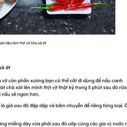
n liệu làm thịt vịt kho sả ớt
sả ớt
ủa vịt còn phần xương bạn có thể cất đi dùng để nấu canh
t chà xát lên mình thịt vịt thật kỹ trong 5 phút sau đó rửa
hi nấu sẽ ngon hơn.
 lá già sau đó đập dập và băm nhuyễn để riêng từng loại. 
những miếng dày vừa phải sau đó ướp cùng các gia vị: nước