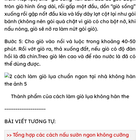
tròn giò hình ống dài, rồi gấp một đầu, dồn “giò sống”
xuống rồi gập nốt đầu kia và lấy dây lạt cột lại như gói
bánh (không nên gói quá chặt vì giò có cho bột nở, khi
nấu nóng, giò sẽ nở ra làm nứt gói giò).
Bước 5: Cho giò vào nồi và luộc trong khoảng 40-50
phút. Rồi vớt giò ra, thả xuống đất, nếu giò có độ đàn
hồi là đã chín.Treo giò lên cao và để ráo nước là đã có
thể dùng được.
Thành phẩm của cách làm giò lụa không hàn the
----------------------
BÀI VIẾT TƯƠNG TỰ:
>>
Tổng hợp các cách nấu sườn ngon không cưỡng