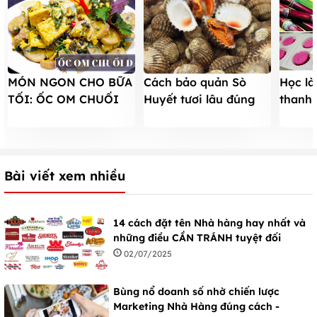
MÓN NGON CHO BỮA
Cách bảo quản Sò
Học là
TỐI: ỐC OM CHUỐI
Huyết tươi lâu đúng
thanh 
ĐẬU CỰC HẤP DẪN
cách mà bạn PHẢI
giới t
biết
Bài viết xem nhiều
14 cách đặt tên Nhà hàng hay nhất và
những điều CẦN TRÁNH tuyệt đối
02/07/2025
Bùng nổ doanh số nhờ chiến lược
Marketing Nhà Hàng đúng cách -