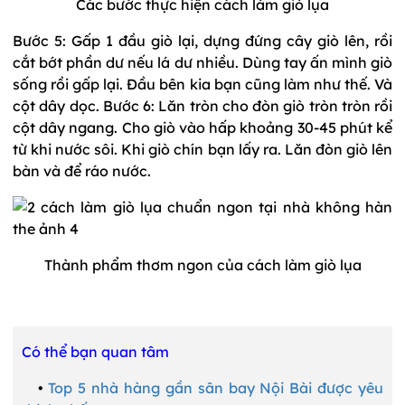
Các bước thực hiện cách làm giò lụa
Bước 5: Gấp 1 đầu giò lại, dựng đứng cây giò lên, rồi
cắt bớt phần dư nếu lá dư nhiều. Dùng tay ấn mình giò
sống rồi gấp lại. Đầu bên kia bạn cũng làm như thế. Và
cột dây dọc. Bước 6: Lăn tròn cho đòn giò tròn tròn rồi
cột dây ngang. Cho giò vào hấp khoảng 30-45 phút kể
từ khi nước sôi. Khi giò chín bạn lấy ra. Lăn đòn giò lên
bàn và để ráo nước.
Thành phẩm thơm ngon của cách làm giò lụa
Có thể bạn quan tâm
•
Top 5 nhà hàng gần sân bay Nội Bài được yêu