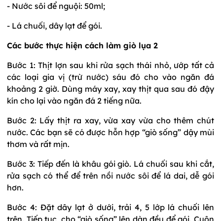
- Nước sôi để nguội: 50ml;
- Lá chuối, dây lạt để gói.
Các bước thực hiện cách làm giò lụa 2
Bước 1: Thịt lợn sau khi rửa sạch thái nhỏ, ướp tất cả
các loại gia vị (trừ nước) sáu đó cho vào ngăn đá
khoảng 2 giờ. Dùng máy xay, xay thịt qua sau đó đậy
kín cho lại vào ngăn đá 2 tiếng nữa.
Bước 2: Lấy thịt ra xay, vừa xay vừa cho thêm chút
nước. Các bạn sẽ có được hỗn hợp “giò sống” dậy mùi
thơm và rất mịn.
Bước 3: Tiếp đến là khâu gói giò. Lá chuối sau khi cắt,
rửa sạch có thể để trên nồi nước sôi để lá dai, dễ gói
hơn.
Bước 4: Đặt dây lạt ở dưới, trải 4, 5 lớp lá chuối lên
trên. Tiếp tục, cho “giò sống” lên dàn đều để gói. Cuộn