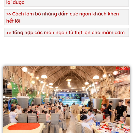
lại được
>> C
ách làm bó nhúng dấm cực ngon khách khen
hết lời
>>
Tổng hợp các món ngon từ thịt lợn cho mâm cơm