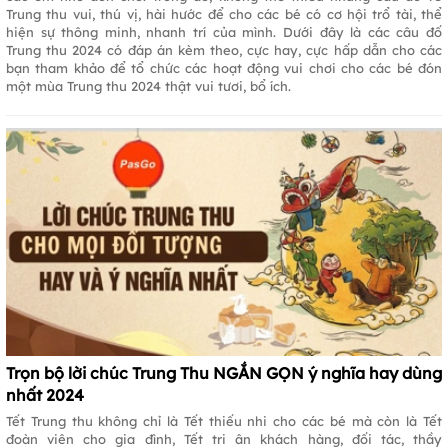
Trung thu vui, thú vị, hài hước để cho các bé có cơ hội trổ tài, thể
hiện sự thông minh, nhanh trí của mình. Dưới đây là các câu đố
Trung thu 2024 có đáp án kèm theo, cực hay, cực hấp dẫn cho các
bạn tham khảo để tổ chức các hoạt động vui chơi cho các bé đón
một mùa Trung thu 2024 thật vui tươi, bổ ích.
Trọn bộ lời chúc Trung Thu NGẮN GỌN ý nghĩa hay dùng
nhất 2024
Tết Trung thu không chỉ là Tết thiếu nhi cho các bé mà còn là Tết
đoàn viên cho gia đình, Tết tri ân khách hàng, đối tác, thầy