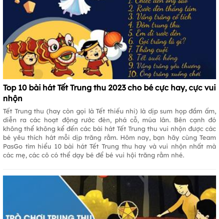
Top 10 bài hát Tết Trung thu 2023 cho bé cực hay, cực vui
nhộn
Tết Trung thu (hay còn gọi là Tết thiếu nhi) là dịp sum họp đầm ấm,
diễn ra các hoạt động rước đèn, phá cỗ, múa lân. Bên cạnh đó
không thể không kể đến các bài hát Tết Trung thu vui nhộn được các
bé yêu thích hát mỗi dịp trăng rằm. Hôm nay, bạn hãy cùng Team
PasGo tìm hiểu 10 bài hát Tết Trung thu hay và vui nhộn nhất mà
các mẹ, các cô có thể dạy bé để bé vui hội trăng rằm nhé.