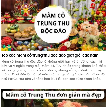
Top các mâm cỗ trung thu độc đáo giật giải các năm
Mâm cỗ trung thu độc đáo là không giới hạn về ý tưởng, cách trình
bày và ý nghĩa trong mỗi mâm cỗ. Tuy nhiên trong khuôn khổ thỏa
sức sáng tạo một mâm cỗ vừa độc lạ nhưng vẫn giữ được nét truyền
thống. Dưới đây là một số mâm cỗ trung giật giải các năm được đội
ngũ PasGo sưu tầm và tổng hợp lại. Mời bạn đọc cùng tham khảo.