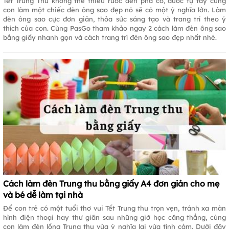
Tết Trung Thu không thể thiếu rước đèn phá cỗ, đươc tự tay cùng
con làm một chiếc đèn ông sao đẹp nó sẽ có một ý nghĩa lớn. Làm
đèn ông sao cực đơn giản, thỏa sức sáng tạo và trang trí theo ý
thích của con. Cùng PasGo tham khảo ngay 2 cách làm đèn ông sao
bằng giấy nhanh gọn và cách trang trí đèn ông sao đẹp nhất nhé.
Cách làm đèn Trung thu bằng giấy A4 đơn giản cho mẹ
và bé dễ làm tại nhà
Để con trẻ có một tuổi thơ vui Tết Trung thu trọn vẹn, tránh xa màn
hình điện thoại hay thư giãn sau những giờ học căng thẳng, cùng
con làm đèn lồng Trung thu vừa ý nghĩa lại vừa tình cảm. Dưới đây