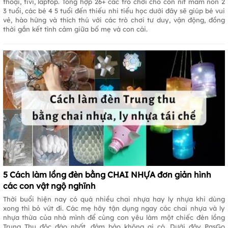
thoại, tivi, laptop. Tổng hợp 26+ các trò chơi cho con nít mầm non 2
3 tuổi, các bé 4 5 tuổi đến thiếu nhi tiểu học dưới đây sẽ giúp bé vui
vẻ, hào hứng và thích thú với các trò chơi tư duy, vận động, đồng
thời gắn kết tình cảm giữa bố mẹ và con cái.
5 Cách làm lồng đèn bằng CHAI NHỰA đơn giản hình
các con vật ngộ nghĩnh
Thời buổi hiện nay có quá nhiều chai nhựa hay ly nhựa khi dùng
xong thì bỏ vứt đi. Các mẹ hãy tận dụng ngay các chai nhựa và ly
nhựa thừa của nhà mình để cùng con yêu làm một chiếc đèn lồng
Trung Thu độc đáo nhất, đảm bảo không ai có. Dưới đây PasGo