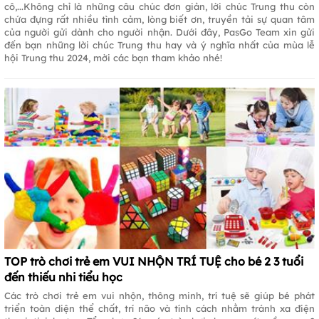
cô,...Không chỉ là những câu chúc đơn giản, lời chúc Trung thu còn
chứa đựng rất nhiều tình cảm, lòng biết ơn, truyền tải sự quan tâm
của người gửi dành cho người nhận. Dưới đây, PasGo Team xin gửi
đến bạn những lời chúc Trung thu hay và ý nghĩa nhất của mùa lễ
hội Trung thu 2024, mời các bạn tham khảo nhé!
TOP trò chơi trẻ em VUI NHỘN TRÍ TUỆ cho bé 2 3 tuổi
đến thiếu nhi tiểu học
Các trò chơi trẻ em vui nhộn, thông minh, trí tuệ sẽ giúp bé phát
triển toàn diện thể chất, trí não và tính cách nhằm tránh xa điện