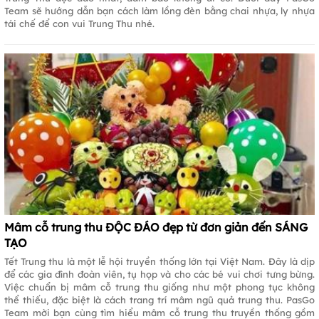
Team sẽ hướng dẫn bạn cách làm lồng đèn bằng chai nhựa, ly nhựa
tái chế để con vui Trung Thu nhé.
Mâm cỗ trung thu ĐỘC ĐÁO đẹp từ đơn giản đến SÁNG
TẠO
Tết Trung thu là một lễ hội truyền thống lớn tại Việt Nam. Đây là dịp
để các gia đình đoàn viên, tụ họp và cho các bé vui chơi tưng bừng.
Việc chuẩn bị mâm cỗ trung thu giống như một phong tục không
thể thiếu, đặc biệt là cách trang trí mâm ngũ quả trung thu. PasGo
Team mời bạn cùng tìm hiểu mâm cỗ trung thu truyền thống gồm