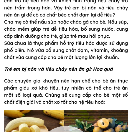
cản trở hệ tiêu hóa và khiến tình trạng tiêu chảy trở
nên trầm trọng hơn. Vậy trẻ em bị nôn và tiêu chảy
nên ăn gì để có cả chất béo chất đạm lại dễ tiêu?
Cha mẹ có thể nấu súp hoặc cháo gà cho bé. Nấu súp,
cháo mềm giúp trẻ dễ tiêu hóa, bổ sung nước, cung
cấp dinh dưỡng cho trẻ, giúp trẻ mau hồi phục.
Sữa chua là thực phẩm hỗ trợ tiêu hóa được sử dụng
phổ biến. Nó vừa bổ sung chất đạm, vitamin, khoáng
chất vừa cung cấp cho bé một lượng lớn lợi khuẩn.
Trẻ em bị nôn và tiêu chảy nên ăn gì: Hoa quả
Các chuyên gia khuyên nên hạn chế cho bé ăn thực
phẩm giàu xơ khó tiêu, tuy nhiên có thể cho trẻ ăn
một số loại quả. Chúng sẽ cung cấp cho bé một số
chất điện giải và chất xơ tốt cho hệ tiêu hoá: