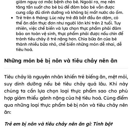
giảm nguy cơ mắc bệnh cho bé. Ngoài ra, mẹ nên
tăng tần suất cho bé bú để đảm bảo bé vẫn được
cung cấp đủ dinh dưỡng và không bị mất nước do ốm.
Trẻ trên 6 tháng: Lúc này trẻ đã bắt đầu ăn dặm, có
thể ăn dần thực đơn như người lớn khi trên 2 tuổi. Tuy
nhiên, việc chế biến và lựa chọn thực phẩm phải đảm
bảo an toàn vệ sinh, thực phẩm phải được nấu chín để
tránh tiêu chảy ở trẻ nặng hơn. Chia bữa ăn của bé
thành nhiều bữa nhỏ, chế biến những món dễ nhai, dễ
tiêu hoá.
Những món bé bị nôn và tiêu chảy nên ăn
Tiêu chảy là nguyên nhân khiến trẻ biếng ăn, mệt mỏi,
suy dinh dưỡng nếu bé tiêu chảy quá lâu. Khi này
chúng ta cần lựa chọn loại thực phẩm sao cho phù
hợp giảm thiểu gánh nặng của hệ tiêu hoá. Cùng điểm
qua những loại thực phẩm bé bị nôn và tiêu chảy nên
ăn:
Trẻ em bị nôn và tiêu chảy nên ăn gì: Tinh bột