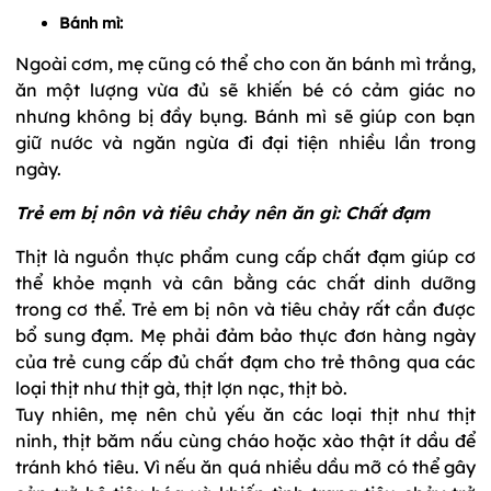
Bánh mì:
Ngoài cơm, mẹ cũng có thể cho con ăn bánh mì trắng,
ăn một lượng vừa đủ sẽ khiến bé có cảm giác no
nhưng không bị đầy bụng. Bánh mì sẽ giúp con bạn
giữ nước và ngăn ngừa đi đại tiện nhiều lần trong
ngày.
Trẻ em bị nôn và tiêu chảy nên ăn gì: Chất đạm
Thịt là nguồn thực phẩm cung cấp chất đạm giúp cơ
thể khỏe mạnh và cân bằng các chất dinh dưỡng
trong cơ thể. Trẻ em bị nôn và tiêu chảy rất cần được
bổ sung đạm. Mẹ phải đảm bảo thực đơn hàng ngày
của trẻ cung cấp đủ chất đạm cho trẻ thông qua các
loại thịt như thịt gà, thịt lợn nạc, thịt bò.
Tuy nhiên, mẹ nên chủ yếu ăn các loại thịt như thịt
ninh, thịt băm nấu cùng cháo hoặc xào thật ít dầu để
tránh khó tiêu. Vì nếu ăn quá nhiều dầu mỡ có thể gây