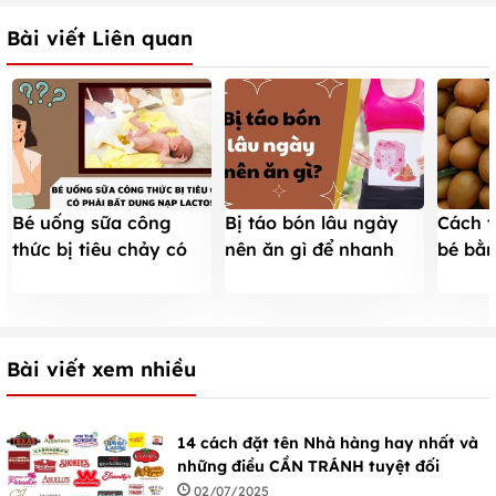
Bài viết Liên quan
Bé uống sữa công
Bị táo bón lâu ngày
Cách t
thức bị tiêu chảy có
nên ăn gì để nhanh
bé bằn
phải bất dung nạp
khỏi mà không cần
gian (
lactose?
dùng thuốc?
Bài viết xem nhiều
14 cách đặt tên Nhà hàng hay nhất và
những điều CẦN TRÁNH tuyệt đối
02/07/2025