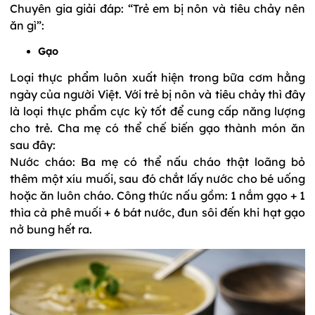
Chuyên gia giải đáp: “Trẻ em bị nôn và tiêu chảy nên
ăn gì”:
Gạo
Loại thực phẩm luôn xuất hiện trong bữa cơm hằng
ngày của người Việt. Với trẻ bị nôn và tiêu chảy thì đây
là loại thực phẩm cực kỳ tốt để cung cấp năng lượng
cho trẻ. Cha mẹ có thể chế biến gạo thành món ăn
sau đây:
Nước cháo: Ba mẹ có thể nấu cháo thật loãng bỏ
thêm một xíu muối, sau đó chắt lấy nước cho bé uống
hoặc ăn luôn cháo. Công thức nấu gồm: 1 nắm gạo + 1
thìa cà phê muối + 6 bát nước, đun sôi đến khi hạt gạo
nở bung hết ra.