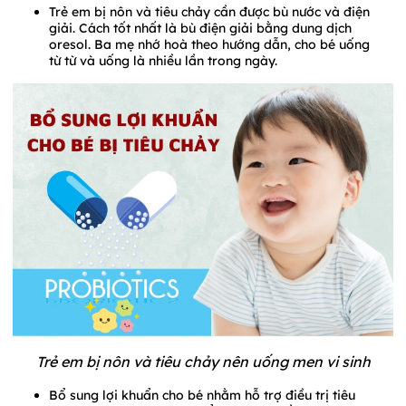
Trẻ em bị nôn và tiêu chảy cần được bù nước và điện
giải. Cách tốt nhất là bù điện giải bằng dung dịch
oresol. Ba mẹ nhớ hoà theo hướng dẫn, cho bé uống
từ từ và uống là nhiều lần trong ngày.
Trẻ em bị nôn và tiêu chảy nên uống men vi sinh
Bổ sung lợi khuẩn cho bé nhằm hỗ trợ điều trị tiêu