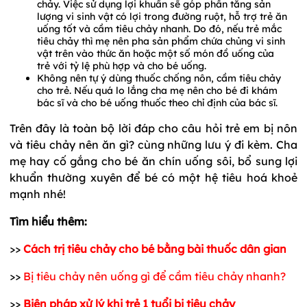
chảy. Việc sử dụng lợi khuẩn sẽ góp phần tăng sản
lượng vi sinh vật có lợi trong đường ruột, hỗ trợ trẻ ăn
uống tốt và cầm tiêu chảy nhanh. Do đó, nếu trẻ mắc
tiêu chảy thì mẹ nên pha sản phẩm chứa chủng vi sinh
vật trên vào thức ăn hoặc một số món đồ uống của
trẻ với tỷ lệ phù hợp và cho bé uống.
Không nên tự ý dùng thuốc chống nôn, cầm tiêu chảy
cho trẻ. Nếu quá lo lắng cha mẹ nên cho bé đi khám
bác sĩ và cho bé uống thuốc theo chỉ định của bác sĩ.
Trên đây là toàn bộ lời đáp cho câu hỏi trẻ em bị nôn
và tiêu chảy nên ăn gì? cùng những lưu ý đi kèm. Cha
mẹ hay cố gắng cho bé ăn chín uống sôi, bổ sung lợi
khuẩn thường xuyên để bé có một hệ tiêu hoá khoẻ
mạnh nhé!
Tìm hiểu thêm:
>>
Cách trị tiêu chảy cho bé bằng bài thuốc dân gian
>>
Bị tiêu chảy nên uống gì để cầm tiêu chảy nhanh?
>>
Biện pháp xử lý khi trẻ 1 tuổi bị tiêu chảy