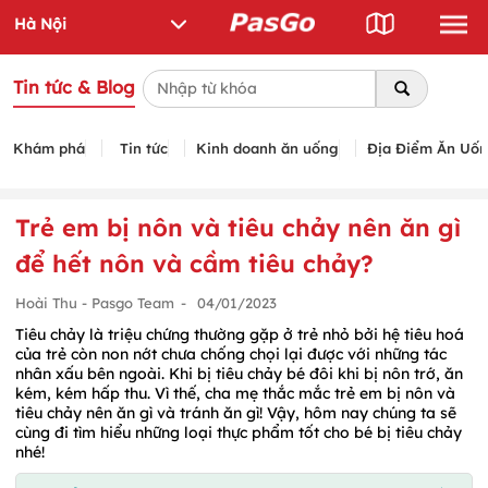
Tin tức & Blog
Khám phá
Tin tức
Kinh doanh ăn uống
Địa Điểm Ăn Uố
Trẻ em bị nôn và tiêu chảy nên ăn gì
để hết nôn và cầm tiêu chảy?
Hoài Thu - Pasgo Team
-
04/01/2023
Tiêu chảy là triệu chứng thường gặp ở trẻ nhỏ bởi hệ tiêu hoá
của trẻ còn non nớt chưa chống chọi lại được với những tác
nhân xấu bên ngoài. Khi bị tiêu chảy bé đôi khi bị nôn trớ, ăn
kém, kém hấp thu. Vì thế, cha mẹ thắc mắc trẻ em bị nôn và
tiêu chảy nên ăn gì và tránh ăn gì! Vậy, hôm nay chúng ta sẽ
cùng đi tìm hiểu những loại thực phẩm tốt cho bé bị tiêu chảy
nhé!