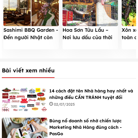
Sashimi BBQ Garden -
Hoa Sơn Tửu Lầu –
Xôn x
Đến người Nhật còn
Nơi lưu dấu của thời
toàn c
phải ngỡ ngàng
đại Kim Dung
nhất H
Bài viết xem nhiều
14 cách đặt tên Nhà hàng hay nhất và
những điều CẦN TRÁNH tuyệt đối
02/07/2025
Bùng nổ doanh số nhờ chiến lược
Marketing Nhà Hàng đúng cách -
PasGo