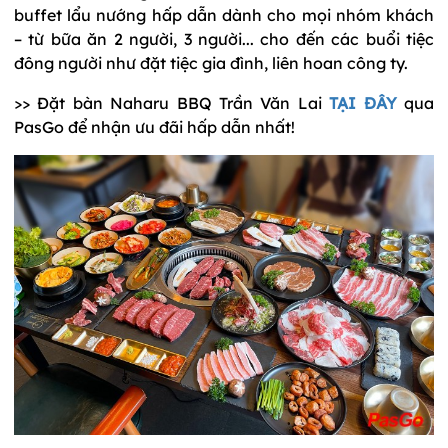
buffet lẩu nướng hấp dẫn dành cho mọi nhóm khách
– từ bữa ăn 2 người, 3 người... cho đến các buổi tiệc
đông người như đặt tiệc gia đình, liên hoan công ty.
>> Đặt bàn Naharu BBQ Trần Văn Lai
TẠI ĐÂY
qua
PasGo để nhận ưu đãi hấp dẫn nhất!