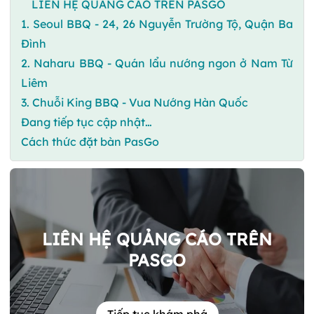
LIÊN HỆ QUẢNG CÁO TRÊN PASGO
1. Seoul BBQ - 24, 26 Nguyễn Trường Tộ, Quận Ba
Đình
2. Naharu BBQ - Quán lẩu nướng ngon ở Nam Từ
Liêm
3. Chuỗi King BBQ - Vua Nướng Hàn Quốc
Đang tiếp tục cập nhật…
Cách thức đặt bàn PasGo
LIÊN HỆ QUẢNG CÁO TRÊN
PASGO