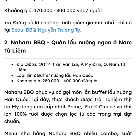
Khoảng giá: 170.000 - 300.000 vnđ/người
>>> Đừng bỏ lỡ chương trình giảm giá mới nhất chỉ có
tại
Seoul BBQ Nguyễn Trường Tộ.
2.
Naharu BBQ
- Quán lẩu nướng ngon ở Nam
Từ Liêm
Địa chỉ: Số 19TT4 Trần Văn Lai, P. Mỹ Đình, Q. Nam Từ
Liêm
Loại hình: Buffet nướng lẩu Hàn Quốc
Khoảng giá: 280.000 - 400.000 đ/người
Naharu BBQ phục vụ cả gọi món lẫn buffet lẩu nướng
Hàn Quốc. Tại đây, thực khách được trải nghiệm thịt
bò Mỹ dòng cao cấp nhất Prime, Excel Choice và thịt
lợn 100% tươi được chọn lọc từ các trang trại đạt
chuẩn.
Menu nhà hàng Naharu BBQ nhiều combo, suất