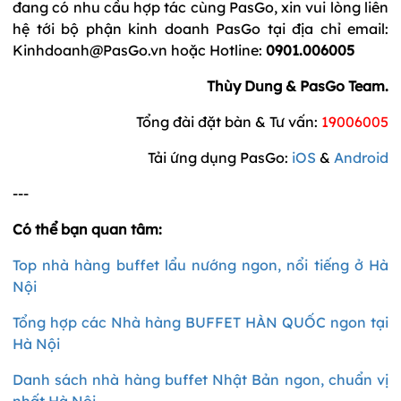
đang có nhu cầu hợp tác cùng PasGo, xin vui lòng liên
hệ tới bộ phận kinh doanh PasGo tại địa chỉ email:
Kinhdoanh@PasGo.vn hoặc Hotline:
0901.006005
Thùy Dung & PasGo Team.
Tổng đài đặt bàn & Tư vấn:
19006005
Tải ứng dụng PasGo:
iOS
&
Android
---
Có thể bạn quan tâm:
Top nhà hàng buffet lẩu nướng ngon, nổi tiếng ở Hà
Nội
Tổng hợp các Nhà hàng BUFFET HÀN QUỐC ngon tại
Hà Nội
Danh sách nhà hàng buffet Nhật Bản ngon, chuẩn vị
nhất Hà Nội