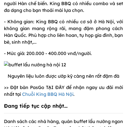
người Hàn chế biến. King BBQ có nhiều combo và set
đa dạng cho bạn thoải mái lựa chọn.
- Không gian: King BBQ có nhiều cơ sở ở Hà Nội, với
không gian mang rộng rãi, mang đậm phong cách
Hàn Quốc. Phù hợp cho liên hoan, tụ họp gia đình, bạn
bè, sinh nhật,...
- Mức giá: 200.000 - 400.000 vnđ/người.
Nguyên liệu luôn được ướp kỹ càng nên rất đậm đà
>> Đặt bàn PasGo TẠI ĐÂY để nhận ngay ưu đãi mới
nhất tại
Chuỗi King BBQ Hà Nội
.
Đang tiếp tục cập nhật…
Danh sách các nhà hàng, quán buffet lẩu nướng ngon