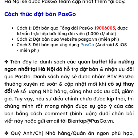
Hà Nội sẽ được PasGo Team cập nhật thêm tại đây.
Cách thức đặt bàn PasGo
Cách 1: Đặt bàn qua Tổng đài PasGo
19006005
, được
tư vấn trực tiếp bởi tổng đài viên (1.000 đ/phút)
Cách 2: Đặt bàn qua Website pasgo.vn (miễn phí)
Cách 3: Đặt bàn qua ứng dụng
PasGo
(Android & iOS
- miễn phí)
✤ Trên đây là danh sách các quán
buffet lẩu nướng
ngon nhất tại Hà Nội
đã hỗ trợ đặt bàn & nhận ưu đãi
qua PasGo. Danh sách này sẽ được nhóm BTV PasGo
thường xuyên rà soát & cập nhật mới khi
có sự thay
đổi
về số lượng Nhà hàng, cũng như các ưu đãi, giảm
giá. Tuy vậy, nếu sự điều chỉnh chưa được kịp thời, thì
chúng mình rất mong nhận được sự góp ý của các
bạn bằng cách comment (bình luận) dưới chân bài
viết này hoặc gửi email tới Bientap@PasGo.vn.
✤ Quý Anh/Chị Nhà hàng/Quán ăn ngon phù hợp,