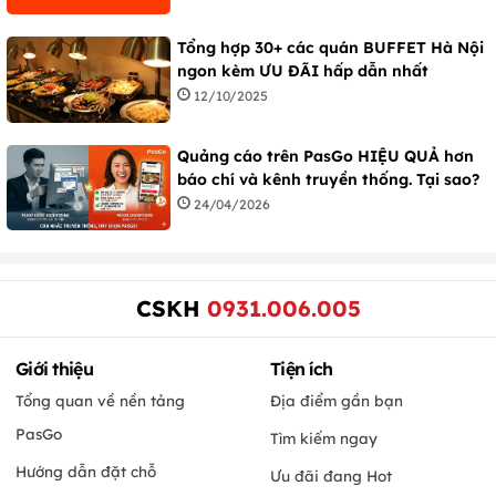
Tổng hợp 30+ các quán BUFFET Hà Nội
ngon kèm ƯU ĐÃI hấp dẫn nhất
12/10/2025
Quảng cáo trên PasGo HIỆU QUẢ hơn
báo chí và kênh truyền thống. Tại sao?
24/04/2026
CSKH
0931.006.005
Giới thiệu
Tiện ích
Tổng quan về nền tảng
Địa điểm gần bạn
PasGo
Tìm kiếm ngay
Hướng dẫn đặt chỗ
Ưu đãi đang Hot