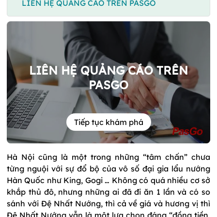
LIÊN HỆ QUẢNG CÁO TRÊN PASGO
LIÊN HỆ QUẢNG CÁO TRÊN
PASGO
Tiếp tục khám phá
Hà Nội cũng là một trong những “tâm chấn” chưa
từng nguội với sự đổ bộ của vô số đại gia lẩu nướng
Hàn Quốc như King, Gogi … Không có quá nhiều cơ sở
khắp thủ đô, nhưng những ai đã đi ăn 1 lần và có so
sánh với Đệ Nhất Nướng, thì cả về giá và hương vị thì
Đệ Nhất Nướng vẫn là một lựa chọn đáng “đồng tiền,