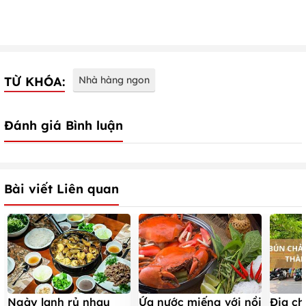
TỪ KHÓA:
Nhà hàng ngon
Đánh giá Bình luận
Bài viết Liên quan
Ngày lạnh rủ nhau
Ứa nước miếng với nồi
Địa ch