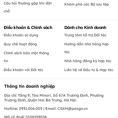
Câu hỏi thường gặp khi đặt
Khám phá các Bộ sưu tập
chỗ
Điều khoản & Chính sách
Dành cho Kinh doanh
Điều khoản sử dụng
Trung tâm hỗ trợ Đối tác
Quy chế hoạt động
Hướng dẫn nhà hàng hợp
tác
Chính sách bảo mật thông
tin
Nhà hàng đăng ký hợp tác
Điều khoản với Đối tác
Liên hệ về Đầu tư & Hợp tác
Thông tin doanh nghiệp
Địa chỉ: Tầng 9, Tòa Minori, Số 67A Trương Định, Phường
Trương Định, Quận Hai Bà Trưng, Hà Nội
Hotline: 0931.006.005 | Email:
CSKH@pasgo.vn
Mã số thuế: 0106329034