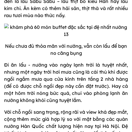
đến là lẩu Sabu Sabu – lẩu thịt bò kiểu Hàn hay lẩu
kim chi. Ăn kèm có thêm hải sản, thịt thà và rất nhiều
rau tươi mùa nào thức nấy.
Nếu chưa đủ thỏa mãn với nướng, vẫn còn lẩu để bạn
no căng bụng
Đi ăn lẩu - nướng vào ngày lạnh trời là tuyệt nhất,
nhưng một ngày trời hơi mưa cũng là cái thú khi được
ngồi ngắm mưa qua cửa kính trên tầng 2 nhà hàng
(để có được chỗ ngồi đẹp này cần đặt trước). Hay cả
một hôm trời nóng bức quá, chui vào phòng lạnh ăn
nướng không khói cũng tuyệt lắm.
Với chỗ ngồi sang trọng, rộng rãi và view khá đẹp mắt,
cộng thêm mức giá hợp lý so với mặt bằng các quán
nướng Hàn Quốc chất lượng hiện nay tại Hà Nội. Đệ