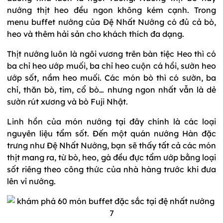
nướng thịt heo đều ngon không kém cạnh. Trong
menu buffet nướng của Đệ Nhất Nướng có đủ cả bò,
heo và thêm hải sản cho khách thích đa dạng.
Thịt nướng luôn là ngôi vương trên bàn tiệc Heo thì có
ba chỉ heo ướp muối, ba chỉ heo cuộn cá hồi, sườn heo
ướp sốt, nầm heo muối. Các món bò thì có sườn, ba
chỉ, thăn bò, tim, cổ bò… nhưng ngon nhất vẫn là dẻ
sườn rút xương và bò Fuji Nhật.
Linh hồn của món nướng tại đây chính là các loại
nguyên liệu tẩm sốt. Đến một quán nướng Hàn đặc
trưng như Đệ Nhất Nướng, bạn sẽ thấy tất cả các món
thịt mang ra, từ bò, heo, gà đều đực tẩm ướp bằng loại
sốt riêng theo công thức của nhà hàng trước khi đưa
lên vỉ nướng.