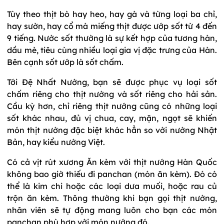
Tùy theo thịt bò hay heo, hay gà và từng loại ba chỉ,
hay sườn, hay cổ mà miếng thịt được ướp sốt từ 4 đến
9 tiếng. Nước sốt thường là sự kết hợp của tương hàn,
dầu mè, tiêu cùng nhiều loại gia vị đặc trưng của Hàn.
Bên cạnh sốt ướp là sốt chấm.
Tới Đệ Nhất Nướng, bạn sẽ được phục vụ loại sốt
chấm riêng cho thịt nướng và sốt riêng cho hải sản.
Cầu kỳ hơn, chỉ riêng thịt nướng cũng có những loại
sốt khác nhau, đủ vị chua, cay, mặn, ngọt sẽ khiến
món thịt nướng đặc biệt khác hẳn so với nướng Nhật
Bản, hay kiểu nướng Việt.
Có cả vịt rút xương Ăn kèm với thịt nướng Hàn Quốc
không bao giờ thiếu đi panchan (món ăn kèm). Đó có
thể là kim chi hoặc các loại dưa muối, hoặc rau củ
trộn ăn kèm. Thông thường khi bạn gọi thịt nướng,
nhân viên sẽ tự động mang luôn cho bạn các món
panchan phù hợp với món nướng đó.