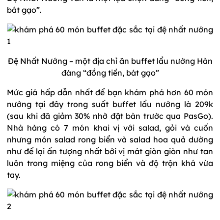
bát gạo”.
Đệ Nhất Nướng – một địa chỉ ăn buffet lẩu nướng Hàn
đáng “đồng tiền, bát gạo”
Mức giá hấp dẫn nhất để bạn khám phá hơn 60 món
nướng tại đây trong suất buffet lẩu nướng là 209k
(sau khi đã giảm 30% nhờ đặt bàn trước qua PasGo).
Nhà hàng có 7 món khai vị với salad, gỏi và cuốn
nhưng món salad rong biển và salad hoa quả dường
như để lại ấn tượng nhất bởi vị mát giòn giòn như tan
luôn trong miệng của rong biển và độ trộn khá vừa
tay.