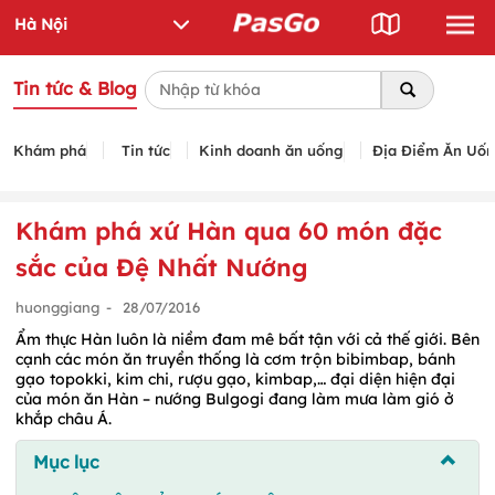
Tin tức & Blog
Khám phá
Tin tức
Kinh doanh ăn uống
Địa Điểm Ăn Uố
Khám phá xứ Hàn qua 60 món đặc
sắc của Đệ Nhất Nướng
huonggiang
-
28/07/2016
Ẩm thực Hàn luôn là niềm đam mê bất tận với cả thế giới. Bên
cạnh các món ăn truyền thống là cơm trộn bibimbap, bánh
gạo topokki, kim chi, rượu gạo, kimbap,… đại diện hiện đại
của món ăn Hàn – nướng Bulgogi đang làm mưa làm gió ở
khắp châu Á.
Mục lục