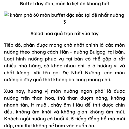
Buffet đầy đặn, món la liệt ăn không hết
Salad hoa quả trộn rất vừa tay
Tiếp đó, phần được mong chờ nhất chính là các món
nướng theo phong cách Hàn – nướng Bulgogi tại bàn.
Loại hình nướng phục vụ tại bàn có thể gặp ở rất
nhiều nhà hàng, có khác nhau chỉ là ở hương vị và
chất lượng. Với tên gọi Đệ Nhất Nướng, các món
nướng ở đây quả thật không bõ công mong chờ.
Xưa nay, hương vị món nướng ngon phải là được
nướng trên than hoa, thứ than đượm nóng, không
nhanh tàn, ít muội, cháy âm ỉ lâu để thịt được chín
đều, không ám khói và không gian không ám mùi.
Khách ngồi nướng cả buổi 4, 5 tiếng đồng hồ mà mùi
ướp, mùi thịt không hề bám vào quần áo.