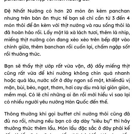
Đệ Nhất Nướng có hơn 20 món ăn kèm panchan
nhưng trên bàn ăn thực tế bạn sẽ chỉ cần từ 3 đến 4
món thôi để ăn kèm với thịt nướng và rau sống thôi là
đã hoàn hảo rồi. Lấy một lá xà lách tươi, thêm lá nhíp,
miếng thịt nướng còn đang xèo xèo trên bếp đặt vào
chính giữa, thêm banchan rồi cuốn lại, chấm ngập sốt
rồi thưởng thức.
Bạn sẽ thấy thịt ướp rất vừa vặn, độ dầy miếng thịt
cũng rất vừa để khi nướng không chín quá nhanh
hoặc quá lâu, nước sốt ở đây ngon số một, khiếnđủ vị
mặn, bùi, béo, ngọt, thơm, hơi cay dịu mà lại giòn giòn,
mềm mại. Có lẽ chỉ những ai ăn rồi mới hiểu vì sao lại
có nhiều người yêu nướng Hàn Quốc đến thế.
Thông thường khi gọi buffet chỉ nướng thôi cũng đã
đủ no rồi, nhưng nếu bạn có dạ dày “siêu bự” thì hãy
thưởng thức thêm lẩu. Món lẩu đặc sắc ở đây phải kể