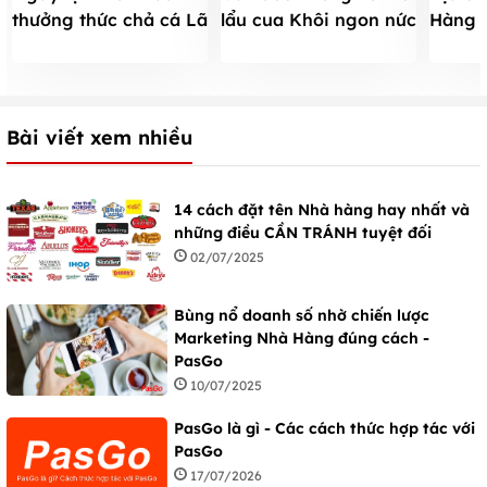
thưởng thức chả cá Lã
lẩu cua Khôi ngon nức
Hàng 
Vọng
tiếng
Công 
khách
Bài viết xem nhiều
14 cách đặt tên Nhà hàng hay nhất và
những điều CẦN TRÁNH tuyệt đối
02/07/2025
Bùng nổ doanh số nhờ chiến lược
Marketing Nhà Hàng đúng cách -
PasGo
10/07/2025
PasGo là gì - Các cách thức hợp tác với
PasGo
17/07/2026